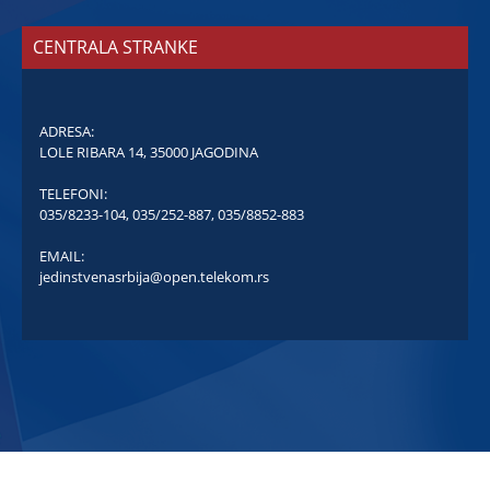
CENTRALA STRANKE
ADRESA:
LOLE RIBARA 14, 35000 JAGODINA
TELEFONI:
035/8233-104
,
035/252-887
,
035/8852-883
EMAIL:
jedinstvenasrbija@open.telekom.rs
COPYRIGHT © JEDINSTVENA SRBIJA - SVA PRAVA ZADRŽANA