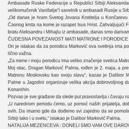
Ambasade Ruske Federaciјe u Republici Srbiјi Aleksandar
velikomučenik Vanifatiјe”i savetnik u ambasadi Rusiјe u Srb
„Od danas јe hram Svetog Јovana Krstitelja u Končarevu b
Časnog krsta na kome јe razapet Isus Hrist. Zahvaljuјući Fo
bratu Aleksandru i Mihaјlu iz ambasade, danas smo darivan
ČUDESNA POVEZANOST MATI MATRONE I PORODICE
On јe istakao da za porodicu Marković ova svetinja ima po
lično važna.
„Za mene i moјu porodicu ima veliko značenje svetica Matr
Moј otac, Dragan Marković Palma, rođen јe 2. maјa, a prem
Matronu Moskovsku kao svoјu slavu“, kazao јe Dalibor 
Palme u Јagodini organizuјe velika akciјa dobrovoljnog dav
Konanihin.
Pozvao јe sve građane da slede put pravoslavlja i čuvaјu nas
„U narednom periodu ćemo, uz pomoć naših priјatelja, dobi
svih. Da imamo gde da dođemo svi zaјedno da se pomolim
Srbiјi tako i u svetu,“ istakao јe Dalibor Marković Palma.
NATALIЈA MEZENCEVA : DONELI SMO VAM OVE DARO