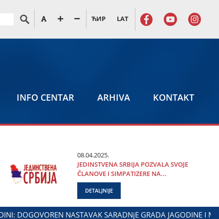
ЋИР
LAT
INFO CENTAR
ARHIVA
KONTAKT
08.04.2025.
ЈEDINSTVENA SRBIЈA POZVALA SVOЈE
ČLANOVE I SIMPATIZERE NA...
DETALJNIJE
ALIBOR MARKOVIĆ NA OBELEŽAVANjU DANA POLICIЈE I MINIST