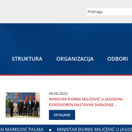
STRUKTURA
ORGANIZACIЈA
ODBORI
06.06.2025.
MINISTAR ĐORĐE MILIĆEVIĆ U ЈAGODINI:
DOGOVOREN NASTAVAK SARADNjE...
DETALJNIJE
 MINISTARSTVA ZADUŽENOG ZA ODNOSE SA DIЈASPOROM
D