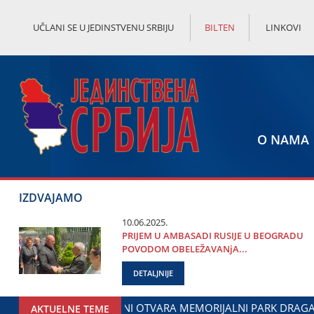
UČLANI SE U JEDINSTVENU SRBIJU
BILTEN
LINKOVI
O NAMA
IZDVAJAMO
10.06.2025.
PRIЈEM U AMBASADI RUSIЈE U BEOGRADU
POVODOM OBELEŽAVANjA...
DETALJNIJE
GODINI: DOGOVOREN NASTAVAK SARADNjE GRADA ЈAGODINE I
AKTUELNE TEME