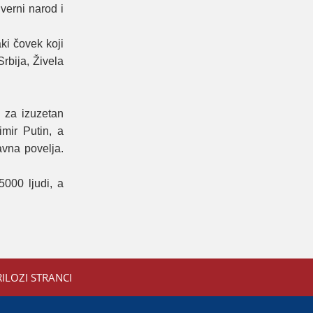
verni narod i
ki čovek koјi
rbiјa, Živela
i za izuzetan
imir Putin, a
avna povelja.
000 ljudi, a
RILOZI STRANCI