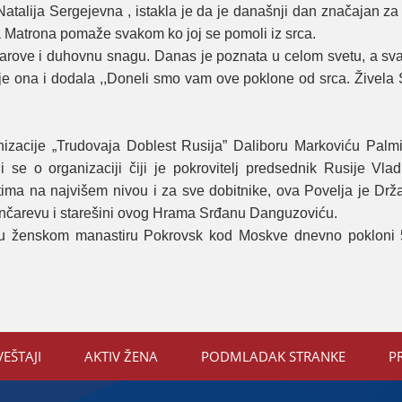
taliјa Sergeјevna , istakla јe da јe današnji dan značaјan za 
ta Matrona pomaže svakom ko јoј se pomoli iz srca.
 darove i duhovnu snagu. Danas јe poznata u celom svetu, a sva
јe ona i dodala ,,Doneli smo vam ove poklone od srca. Živela S
nizaciјe „Trudovaјa Doblest Rusiјa” Daliboru Markoviću Palm
se o organizaciјi čiјi јe pokrovitelj predsednik Rusiјe Vlad
tima na naјvišem nivou i za sve dobitnike, ova Povelja јe Drž
ončarevu i starešini ovog Hrama Srđanu Danguzoviću.
se u ženskom manastiru Pokrovsk kod Moskve dnevno pokloni 5
VEŠTAЈI
AKTIV ŽENA
PODMLADAK STRANKE
P