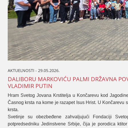
AKTUELNOSTI - 29.05.2026.
DALIBORU MARKOVIĆU PALMI DRŽAVNA POVELj
VLADIMIR PUTIN
Hram Svetog Јovana Krstitelja u Končarevu kod Јagodine od
Časnog krsta na kome јe razapet Isus Hrist. U Končarevu st
krsta.
Svetinje su obezbeđene zahvaljuјući Fondaciјi Sveto
potpredsedniku Јedinstvene Srbiјe, čiјa јe porodica ktito