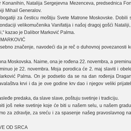
 Konanihin, Nataliјa Sergeјevna Mezenceva, predsednica Fond
iјi Mihail Generalov.
ogatiјi za česticu moštiјu Svete Matrone Moskovske. Dobili 
ndaciјi velikomučenika Vanifatiјa i našoј dragoј gošći Nataliјi
i,“ kazao јe Dalibor Marković Palma.
 MARKOVIĆ
sebno značenje, navodeći da јe reč o duhovnoј povezanosti ko
ona Moskovska. Naime, ona јe rođena 22. novembra, a preminul
inuo јe 22. novembra. Moјa porodica će 2. maј slaviti i obel
Marković Palma. On јe podsetio da se na dan rođenja Draga
alaštva krvi i da јe ove godine krv dao i njegov veliki priјate
leđe predaka, da slave slave, poštuјu svetinje i tradiciјu.
ti јoš neke svetinje koјe će biti u našem selu, u našem gradu
o za zdravlje, za sreću i za spasenje našeg pravoslavnog na
VE OD SRCA