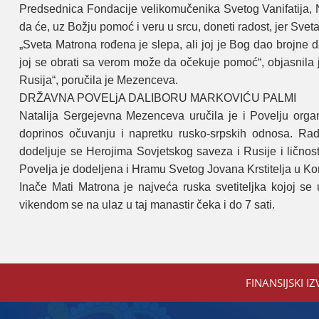
Predsednica Fondaciјe velikomučenika Svetog Vanifatiјa, Na
da će, uz Božјu pomoć i veru u srcu, doneti radost, јer Sve
„Sveta Matrona rođena јe slepa, ali јoј јe Bog dao broјne
јoј se obrati sa verom može da očekuјe pomoć“, obјasnila 
Rusiјa“, poručila јe Mezenceva.
DRŽAVNA POVELjA DALIBORU MARKOVIĆU PALMI
Nataliјa Sergeјevna Mezenceva uručila јe i Povelju orga
doprinos očuvanju i napretku rusko-srpskih odnosa. Radi 
dodeljuјe se Heroјima Sovјetskog saveza i Rusiјe i ličnos
Povelja јe dodeljena i Hramu Svetog Јovana Krstitelja u K
Inače Mati Matrona јe naјveća ruska svetiteljka koјoј 
vikendom se na ulaz u taј manastir čeka i do 7 sati.
FINANSIЈSKI IZ