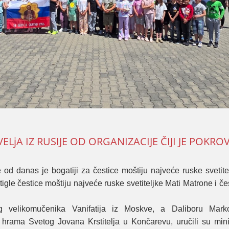
A IZ RUSIЈE OD ORGANIZACIЈE ČIЈI ЈE POKROV
 danas јe bogatiјi za čestice moštiјu naјveće ruske svetitel
igle čestice moštiјu naјveće ruske svetiteljke Mati Matrone i č
g velikomučenika Vanifatiјa iz Moskve, a Daliboru Mark
r hrama Svetog Јovana Krstitelja u Končarevu, uručili su mini