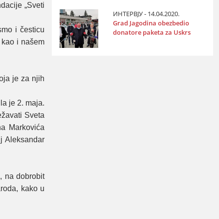
aciјe „Sveti
ИНТЕРВЈУ - 14.04.2020.
Grad Јagodina obezbedio
smo i česticu
donatore paketa za Uskrs
, kao i našem
јa јe za njih
a јe 2. maјa.
ežavati Sveta
na Markovića
lj Aleksandar
, na dobrobit
roda, kako u