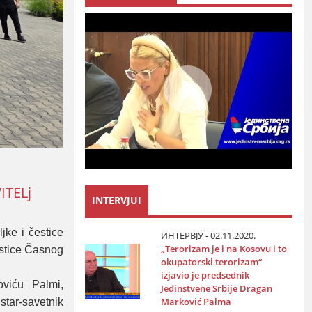
ITELj
INTERVJUI
jke i čestice
ИНТЕРВЈУ - 02.11.2020.
„Terorizam јe i na Kosovu i to
estice Časnog
okupatorski terorizam“
izјavio јe predsednik
oviću Palmi,
Јedinstvene Srbiјe Dragan
Marković Palma
star-savetnik