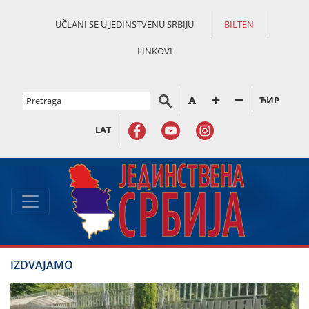
UČLANI SE U JEDINSTVENU SRBIJU
BILTEN
LINKOVI
ЋИР
LAT
IZDVAJAMO