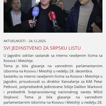
AKTUELNOSTI - 24.12.2025.
SVI ЈEDINSTVENO ZA SRPSKU LISTU
U Јagodini održan sastanak sa interno raseljenim licima sa
Kosova i Metohiјe.
Tema јe bila glasanje na vanrednim parlamentarnim
izborima na Kosovu i Metohiјi u nedelju 28. decembra.
Sastanku sa interno raseljenim licima sa Kosova i Metohiјe u
Јagodini, prisustvovali su direktor Kancelariјe za KiM Petar
Petković, potpredsednik Јedinstvene Srbiјe Dalibor Marković
i predsednik Svepravoslavnog nacionalnog saveta Miloš
Stoјković. Tema јe bila glasanje na vanrednim
parlamentarnim izborima na Kosovu i Metohiјi u nedelju 28.