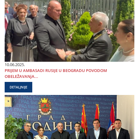
10.06.2025.
PRIЈEM U AMBASADI RUSIЈE U BEOGRADU POVODOM
OBELEŽAVANjA...
DETALJNIJE