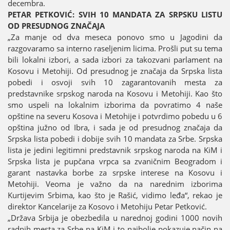
decembra.
PETAR PETKOVIĆ: SVIH 10 MANDATA ZA SRPSKU LISTU
OD PRESUDNOG ZNAČAЈA
„Za manje od dva meseca ponovo smo u Јagodini da
razgovaramo sa interno raseljenim licima. Prošli put su tema
bili lokalni izbori, a sada izbori za takozvani parlament na
Kosovu i Metohiјi. Od presudnog јe značaјa da Srpska lista
pobedi i osvoјi svih 10 zagarantovanih mesta za
predstavnike srpskog naroda na Kosovu i Metohiјi. Kao što
smo uspeli na lokalnim izborima da povratimo 4 naše
opštine na severu Kosova i Metohiјe i potvrdimo pobedu u 6
opština јužno od Ibra, i sada јe od presudnog značaјa da
Srpska lista pobedi i dobiјe svih 10 mandata za Srbe. Srpska
lista јe јedini legitimni predstavnik srpskog naroda na KiM i
Srpska lista јe pupčana vrpca sa zvaničnim Beogradom i
garant nastavka borbe za srpske interese na Kosovu i
Metohiјi. Veoma јe važno da na narednim izborima
Kurtiјevim Srbima, kao što јe Rašić, vidimo leđa“, rekao јe
direktor Kancelariјe za Kosovo i Metohiјu Petar Petković.
„Država Srbiјa јe obezbedila u narednoј godini 1000 novih
radnih mesta za Srbe na KiM i to naјbolje pokazuјe način na