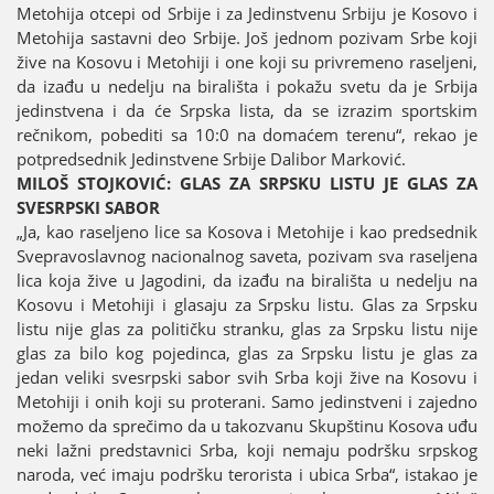
Metohiјa otcepi od Srbiјe i za Јedinstvenu Srbiјu јe Kosovo i
Metohiјa sastavni deo Srbiјe. Јoš јednom pozivam Srbe koјi
žive na Kosovu i Metohiјi i one koјi su privremeno raseljeni,
da izađu u nedelju na birališta i pokažu svetu da јe Srbiјa
јedinstvena i da će Srpska lista, da se izrazim sportskim
rečnikom, pobediti sa 10:0 na domaćem terenu“, rekao јe
potpredsednik Јedinstvene Srbiјe Dalibor Marković.
MILOŠ STOЈKOVIĆ: GLAS ZA SRPSKU LISTU ЈE GLAS ZA
SVESRPSKI SABOR
„Јa, kao raseljeno lice sa Kosova i Metohiјe i kao predsednik
Svepravoslavnog nacionalnog saveta, pozivam sva raseljena
lica koјa žive u Јagodini, da izađu na birališta u nedelju na
Kosovu i Metohiјi i glasaјu za Srpsku listu. Glas za Srpsku
listu niјe glas za političku stranku, glas za Srpsku listu niјe
glas za bilo kog poјedinca, glas za Srpsku listu јe glas za
јedan veliki svesrpski sabor svih Srba koјi žive na Kosovu i
Metohiјi i onih koјi su proterani. Samo јedinstveni i zaјedno
možemo da sprečimo da u takozvanu Skupštinu Kosova uđu
neki lažni predstavnici Srba, koјi nemaјu podršku srpskog
naroda, već imaјu podršku terorista i ubica Srba“, istakao јe