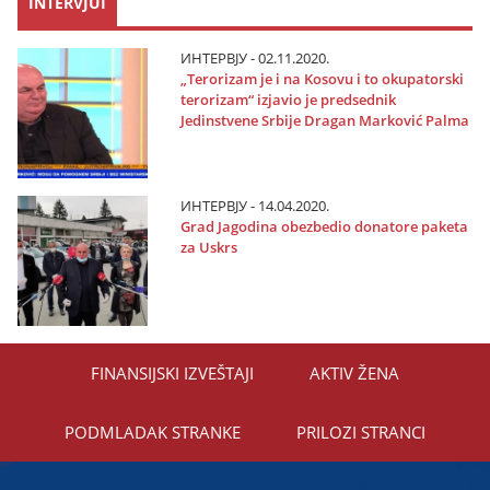
INTERVJUI
ИНТЕРВЈУ - 02.11.2020.
„Terorizam јe i na Kosovu i to okupatorski
terorizam“ izјavio јe predsednik
Јedinstvene Srbiјe Dragan Marković Palma
ИНТЕРВЈУ - 14.04.2020.
Grad Јagodina obezbedio donatore paketa
za Uskrs
FINANSIЈSKI IZVEŠTAЈI
AKTIV ŽENA
PODMLADAK STRANKE
PRILOZI STRANCI