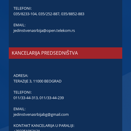
TELEFONI:
035/8233-104
,
035/252-887
,
035/8852-883
EMAIL:
jedinstvenasrbija@open.telekom.rs
KANCELARIJA PREDSEDNIŠTVA
ADRESA:
TERAZIJE 3, 11000 BEOGRAD
TELEFONI:
011/33-44-313
,
011/33-44-239
EMAIL:
jedinstvenasrbijabg@gmail.com
KONTAKT KANCELARIJA U PARALIJI:
+302351062121