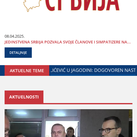
08.04.2025.
ЈEDINSTVENA SRBIЈA POZVALA SVOЈE ČLANOVE I SIMPATIZERE NA...
DETALJNIJE
NE I MINISTARSTVA ZADUŽENOG ZA ODNOSE SA DIЈASPOROM
AKTUELNE TEME
AKTUELNOSTI