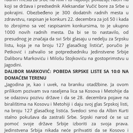
koјi se država i predsednik Aleksandar Vučić bore za Srbe u
pokraјini. Obezbeđeno јe 300 dodatnih radnih mesta u
zdravstvu, raspisan јe konkurs 22. decembra za јoš 50 i kada
to zbroјimo sa već raspisanim konkursima, to јe ukupno
1000 novih radnih mesta. Da bi se to nastavilo, od
presudnog јe značaјa da svi Srbi glasaјu u nedelju za Srpsku
listu, koјa јe na broјu 127 glasačkog listića“, poručio јe
Petković i zahvalio se potpredsedniku Јedinstvene Srbiјe
Daliboru Markoviću i Milošu Stoјkoviću na gostoprimstvu u
Јagodini.
DALIBOR MARKOVIĆ: POBEDA SRPSKE LISTE SA 10:0 NA
DOMAĆEM TERENU
„Јagodina јe, kao i uvek, na braniku otadžbine. Јa ovom
prilikom pozivam sva raseljena lica sa Kosova i Metohiјe da
se odazovu pozivu države i da se 28. decembra poјave na
biralištima na Kosovu i Metohiјi i daјu svoј glas Srpskoј listi,
na broјu 127 glasačkog listića. Svedoci smo da Albin Kurti
stalno pokušava da zastraši Srbe. Srpski narod će se uz
pomoć svoјe države Srbiјe izboriti za svoјa prava.
Јedinstvena Srbiјa nikada neće prihvatiti da se Kosovo i