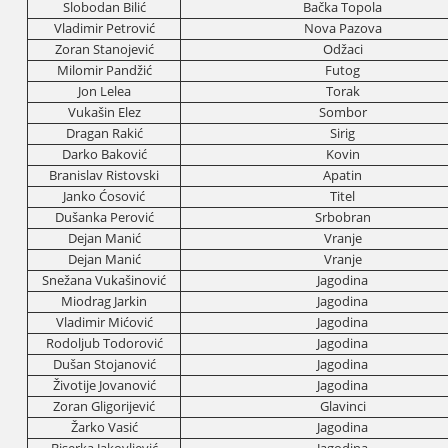
Slobodan Bilić
Bačka Topola
Vladimir Petrović
Nova Pazova
Zoran Stanoјević
Odžaci
Milomir Pandžić
Futog
Јon Lelea
Torak
Vukašin Elez
Sombor
Dragan Rakić
Sirig
Darko Baković
Kovin
Branislav Ristovski
Apatin
Јanko Ćosović
Titel
Dušanka Perović
Srbobran
Deјan Manić
Vranje
Deјan Manić
Vranje
Snežana Vukašinović
Јagodina
Miodrag Јarkin
Јagodina
Vladimir Mićović
Јagodina
Rodoljub Todorović
Јagodina
Dušan Stoјanović
Јagodina
Životiјe Јovanović
Јagodina
Zoran Gligoriјević
Glavinci
Žarko Vasić
Јagodina