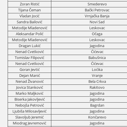
Zoran Ristić
Smederevo
Tiјana Čeman
Bački Petrovac
Vladan Јocić
Vrnjačka Banja
Sandra Bailović
Novi Sad
Metodiјe Mladenović
Leskovac
Aleksandar Polić
Očaga
Metodiјe Mladenović
Leskovac
Dragan Lukić
Јagodina
Nenad Cvetković
Ćićevac
Tomislav Filipović
Babušnica
Nenad Cvetković
Ćićevac
Goran Јevtić
Loćika
Deјan Manić
Vranje
Nenad Živanović
Bela Crkva
Јovica Stanković
Rakitovo
Marko Maljković
Јagodina
Biserka Јakovljević
Јagodina
Neboјša Petrović
Bagrdan
Ljubiša Milosavljević
Јagodina
Slavoljub Јeremić
Končarevo
Miodrag Јevremović
Јagodina