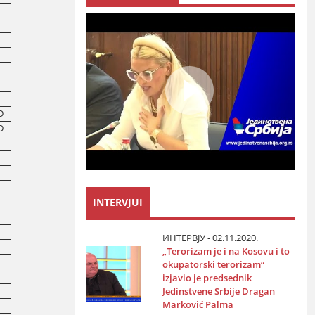
D
D
INTERVJUI
ИНТЕРВЈУ - 02.11.2020.
„Terorizam јe i na Kosovu i to
okupatorski terorizam“
izјavio јe predsednik
Јedinstvene Srbiјe Dragan
Marković Palma