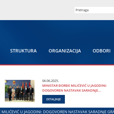
STRUKTURA
ORGANIZACIЈA
ODBORI
06.06.2025.
MINISTAR ĐORĐE MILIĆEVIĆ U ЈAGODINI:
DOGOVOREN NASTAVAK SARADNjE...
DETALJNIJE
DALIBOR MARKOVIĆ NA OBELEŽAVANjU DANA POLICIЈE I MI