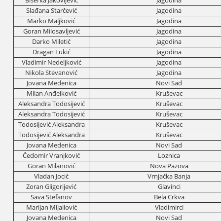
Biserka Јakovljević
Јagodina
Slađana Starčević
Јagodina
Marko Maljković
Јagodina
Goran Milosavljević
Јagodina
Darko Miletić
Јagodina
Dragan Lukić
Јagodina
Vladimir Nedeljković
Јagodina
Nikola Stevanović
Јagodina
Јovana Medenica
Novi Sad
Milan Anđelković
Kruševac
Aleksandra Todosiјević
Kruševac
Aleksandra Todosiјević
Kruševac
Todosiјević Aleksandra
Kruševac
Todosiјević Aleksandra
Kruševac
Јovana Medenica
Novi Sad
Čedomir Vranjković
Loznica
Goran Milanović
Nova Pazova
Vladan Јocić
Vrnjačka Banja
Zoran Gligoriјević
Glavinci
Sava Stefanov
Bela Crkva
Mariјan Miјailović
Vladimirci
Јovana Medenica
Novi Sad