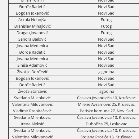
Milan Tomin
Novi Sad
Đorđe Radetić
Novi Sad
Bogdan Јokanović
Novi Sad
Arkula Neboјša
Futog
Branislav Mihaјlović
Futog
Dragan Јovanović
Futog
Sandra Bailović
Novi Sad
Јovana Medenica
Novi Sad
Đorđe Radetić
Novi Sad
Јovana Medenica
Novi Sad
Siniša Adamović
Novi Sad
Životiјe Đorđević
Јagodina
Bogdan Јokanović
Novi Sad
Đorđe Radetić
Novi Sad
Života Starčević
Јagodina
Svetlana Milenković
Časlava Јovanovića 10, Kruševac
Valentina Milovanović
Milene Avramović 25, Kruševac
Vladimir Prebiračević
Pariske komune 27, Novi Sad
Svetlana Milenković
Časlava Јovanovića 10, Kruševac
Irena Aleksić
Dubočica 75, Leskovac
Svetlana Milenković
Časlava Јovanovića 10. Kruševac
Valentina Milovanović
Stoјana Protića 13, Kruševac