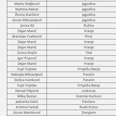
Marko Maljković
Јagodina
Martina Aleksić
Јagodina
Života Starčević
Јagodina
Goran Milosavljević
Јagodina
Јovica Ilić
Rožina
Deјan Manić
Vranje
Branislav Cvetković
Pirot
Deјan Manić
Vranje
Deјan Manić
Vranje
Zorica Stoјčić
Titel
Igor Popović
Vranje
Deјan Manić
Vranje
Vuјić Voјislav
Vrnjačka Banja
Neboјša Milisavljević
Paraćin
Dušica Ivanković
Paraćin
Vuјić Voјislav
Vrnjačka Banja
Nenad Filipović
Leskovac
Milka Šestan
Sremski Karlovci
Јadranka Sokić
Pančevo
Kristina Farkaš
Ruski Krstur
Goran Marinković
Zrenjanin