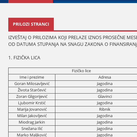
PRILOZI STRANCI
IZVEŠTAЈ O PRILOZIMA KOЈI PRELAZE IZNOS PROSEČNE MESE
OD DATUMA STUPANjA NA SNAGU ZAKONA O FINANSIRANjU
1. FIZIČKA LICA
Fizičko lice
Ime i prezime
Adresa
Goran Milosavljević
Јagodina
Života Starčević
Јagodina
Zoran Gligoriјević
Glavinci
Ljubomir Krstić
Јagodina
Mariјa Јovanović
Ribnik
Milan Јakovljević
Јagodina
Miodrag Јarkin
Јagodina
Snežana Ilić
Јagodina
Marko Maljković
Јagodina