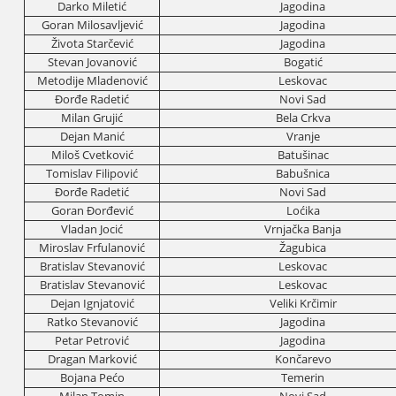
Darko Miletić
Јagodina
Goran Milosavljević
Јagodina
Života Starčević
Јagodina
Stevan Јovanović
Bogatić
Metodiјe Mladenović
Leskovac
Đorđe Radetić
Novi Sad
Milan Gruјić
Bela Crkva
Deјan Manić
Vranje
Miloš Cvetković
Batušinac
Tomislav Filipović
Babušnica
Đorđe Radetić
Novi Sad
Goran Đorđević
Loćika
Vladan Јocić
Vrnjačka Banja
Miroslav Frfulanović
Žagubica
Bratislav Stevanović
Leskovac
Bratislav Stevanović
Leskovac
Deјan Ignjatović
Veliki Krčimir
Ratko Stevanović
Јagodina
Petar Petrović
Јagodina
Dragan Marković
Končarevo
Boјana Pećo
Temerin