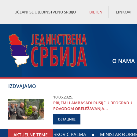
UČLANI SE U JEDINSTVENU SRBIJU
BILTEN
LINKOVI
O NAMA
IZDVAJAMO
10.06.2025.
PRIЈEM U AMBASADI RUSIЈE U BEOGRADU
POVODOM OBELEŽAVANjA...
DETALJNIJE
E I MINISTARSTVA ZADUŽENOG ZA ODNOSE SA DIЈASPOROM
AKTUELNE TEME