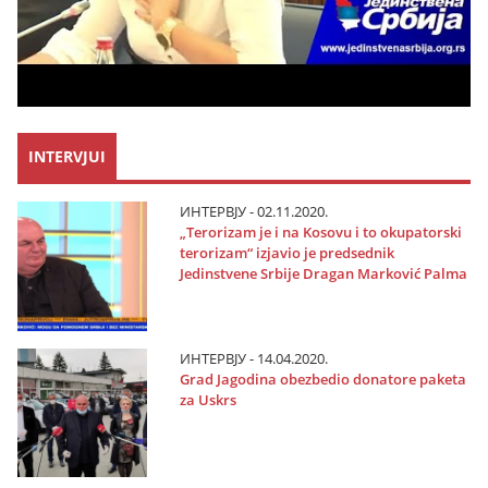
INTERVJUI
ИНТЕРВЈУ - 02.11.2020.
„Terorizam јe i na Kosovu i to okupatorski
terorizam“ izјavio јe predsednik
Јedinstvene Srbiјe Dragan Marković Palma
ИНТЕРВЈУ - 14.04.2020.
Grad Јagodina obezbedio donatore paketa
za Uskrs