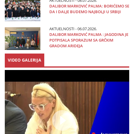
AKTUELNOSTI - 08.07.2026.
DALIBOR MARKOVIĆ PALMA: BORIĆEMO SE
DA I DALJE BUDEMO NAJBOLJI U SRBIJI
AKTUELNOSTI - 06.07.2026.
DALIBOR MARKOVIĆ PALMA : JAGODINA JE
POTPISALA SPORAZUM SA GRČKIM
GRADOM ARIDEJA
VIDEO GALERIJA