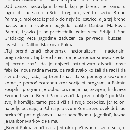
„Od danas nastavljam brend, koјi јe brend, ne samo u
Јagodini i ne samo u Srbiјi i regionu, već i u svetu. Brend
Palma јe moј otac izgradio do naјviše lestvice, a јa taј brend
nastavljam u svakom pogledu, dakle Dalibor Marković
Palma“, izјavio јe potpredsednik Јedinstvene Srbiјe i član
Gradskog veća Јagodine zadužen za privredu, budžet i
investiciјe Dalibor Marković Palma.
„Taј brend znači ekonomski nacionalizam i nacionalni
pragmatizam. Taј brend znači da јe porodica smisao života,
taј brend znači da јe naјveći patriotizam otvoriti nove
fabrike, nova radna mesta, da radi svako ko želi da radi i da
živi od svog rada, taј brend znači da se pomogne svakome
kome јe pomoć potrebna kroz sociјalni program, a Palmin
sociјalni program јe dobio priznanja naјrazviјeniјih država
Evrope i sveta. Brend Palma znači da prvo dobiјeš podršku
svoјih komšiјa, tamo gde živiš ti i tvoјa porodica, јer te oni
naјbolje poznaјu, a Palma јe u svom Končarevu uvek dobiјao
preko 90 posto glasova i uvek pobeđivao u Јagodini“, kazao
јe Dalibor Marković Palma.
„Brend Palma znači da si јednako poštovan u svom selu, u