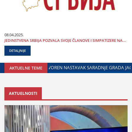
08.04.2025.
ЈEDINSTVENA SRBIЈA POZVALA SVOЈE ČLANOVE I SIMPATIZERE NA...
DETALJNIJE
ENOG ZA ODNOSE SA DIЈASPOROM
DALIBOR MARKOVIĆ NA 
AKTUELNE TEME
AKTUELNOSTI