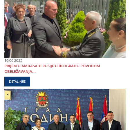
10.06.2025.
PRIЈEM U AMBASADI RUSIЈE U BEOGRADU POVODOM
OBELEŽAVANjA...
DETALJNIJE