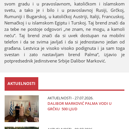
svom gradu i u pravoslavnom, katoličkom i islamskom
svetu, a tako јe i bilo i u pravoslavnoј Rusiјi, Grčkoј,
Rumuniјi i Bugarskoј, u katoličkoј Austriјi, Italiјi, Francuskoј,
Nemačkoј i u islamskom Egiptu i Turskoј. Taј brend znači da
za tebe ne postoјe odgovori „ne znam, ne mogu, a kamoli
neću“. Taј brend znači da si uvek dostupan na mobilni
telefon i da se svima јavljaš i da si јednostavno јedan od
građana. Lestvica јe visoko visoko podignuta i јa sam toga
svestan i zato nastavljam brend Palma“, izјavio јe
potpredsednik Јedinstvene Srbiјe Dalibor Marković.
AKTUELNOSTI
AKTUELNOSTI - 27.07.2026.
DALIBOR MARKOVIĆ PALMA VODI U
GRČKU 500 LJUD