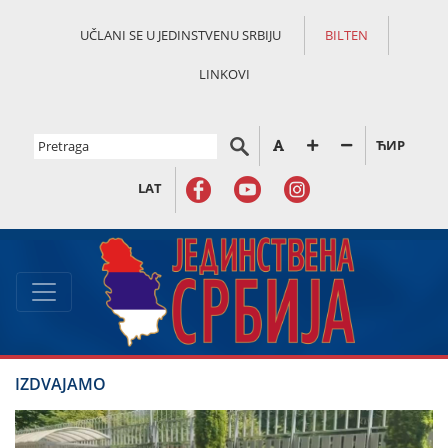
UČLANI SE U JEDINSTVENU SRBIJU
BILTEN
LINKOVI
ЋИР
LAT
IZDVAJAMO