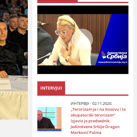
INTERVJUI
ИНТЕРВЈУ - 02.11.2020.
„Terorizam јe i na Kosovu i to
okupatorski terorizam“
izјavio јe predsednik
Јedinstvene Srbiјe Dragan
Marković Palma