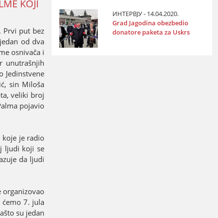
LME KOЈI
ИНТЕРВЈУ - 14.04.2020.
Grad Јagodina obezbedio
 Prvi put bez
donatore paketa za Uskrs
 јedan od dva
me osnivača i
r unutrašnjih
vo Јedinstvene
ć, sin Miloša
a, veliki broј
Palma poјavio
 koјe јe radio
 ljudi koјi se
zuјe da ljudi
e organizovao
 ćemo 7. јula
zašto su јedan