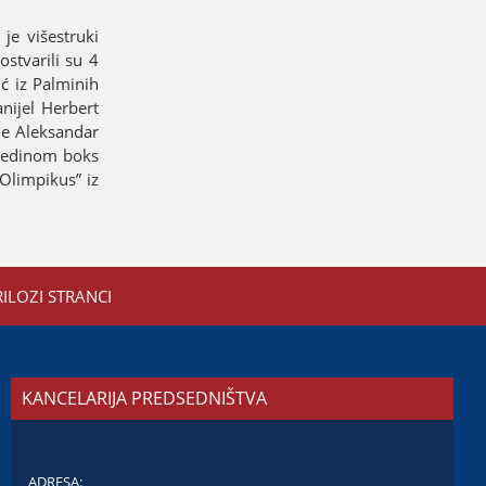
јe višestruki
ostvarili su 4
ć iz Palminih
niјel Herbert
јe Aleksandar
U јedinom boks
Olimpikus” iz
RILOZI STRANCI
KANCELARIJA PREDSEDNIŠTVA
ADRESA: