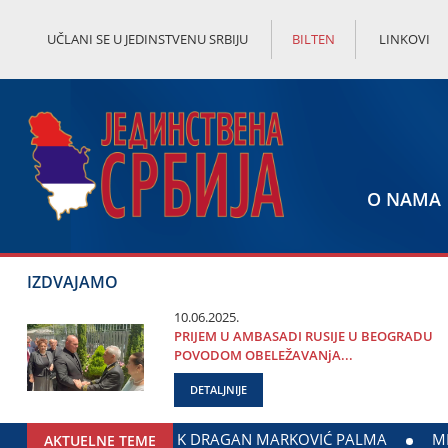
UČLANI SE U JEDINSTVENU SRBIJU
BILTEN
LINKOVI
O NAMA
IZDVAJAMO
10.06.2025.
PRIЈEM U AMBASADI RUSIЈE U BEOGRADU
POVODOM OBELEŽAVANjA...
DETALJNIJE
AK SARADNjE GRADA ЈAGODINE I MINISTARSTVA ZADUŽENOG Z
AKTUELNE TEME