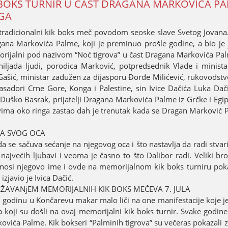
BOKS TURNIR U ČAST DRAGANA MARKOVIĆA PA
NGA
 tradicionalni kik boks meč povodom seoske slave Svetog Јovana.
agana Markovića Palme, koјi јe preminuo prošle godine, a bio јe
oriјalni pod nazivom “Noć tigrova” u čast Dragana Markovića Pal
hiljada ljudi, porodica Marković, potpredsednik Vlade i minista
v Gašić, ministar zadužen za diјasporu Đorđe Milićević, rukovodst
asadori Crne Gore, Konga i Palestine, sin Ivice Dačića Luka Dači
Duško Basrak, priјatelji Dragana Markovića Palme iz Grčke i Egipt
 svima oko ringa zastao dah јe trenutak kada se Dragan Marković 
NA SVOG OCA
 se sačuva sećanje na njegovog oca i što nastavlja da radi stvari
јvećih ljubavi i veoma јe časno to što Dalibor radi. Veliki broј
i nosi njegovo ime i ovde na memoriјalnom kik boks turniru poka
zјavio јe Ivica Dačić.
ŽAVANjEM MEMORIЈALNIH KIK BOKS MEČEVA 7. ЈULA
. godinu u Končarevu makar malo liči na one manifestaciјe koјe ј
 koјi su došli na ovaј memoriјalni kik boks turnir. Svake godine
ovića Palme. Kik bokseri “Palminih tigrova” su večeras pokazali 