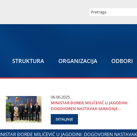
STRUKTURA
ORGANIZACIЈA
ODBORI
06.06.2025.
MINISTAR ĐORĐE MILIĆEVIĆ U ЈAGODINI:
DOGOVOREN NASTAVAK SARADNjE...
DETALJNIJE
A ODNOSE SA DIЈASPOROM
DALIBOR MARKOVIĆ NA OBELEŽ