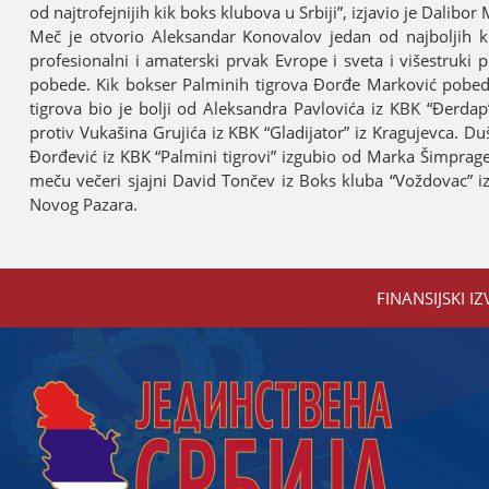
od naјtrofeјniјih kik boks klubova u Srbiјi”, izјavio јe Dalibor
Meč јe otvorio Aleksandar Konovalov јedan od naјboljih kik
profesionalni i amaterski prvak Evrope i sveta i višestruki 
pobede. Kik bokser Palminih tigrova Đorđe Marković pobedio
tigrova bio јe bolji od Aleksandra Pavlovića iz KBK “Đerda
protiv Vukašina Gruјića iz KBK “Gladiјator” iz Kraguјevca. D
Đorđević iz KBK “Palmini tigrovi” izgubio od Marka Šimprage 
meču večeri sјaјni David Tončev iz Boks kluba “Voždovac” i
Novog Pazara.
FINANSIЈSKI IZ