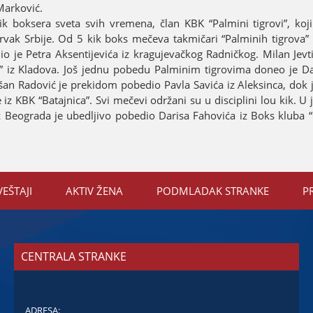
 Marković.
 boksera sveta svih vremena, član KBK “Palmini tigrovi”, koјi 
prvak Srbiјe. Od 5 kik boks mečeva takmičari “Palminih tigrova” 
 јe Petra Aksentiјevića iz kraguјevačkog Radničkog. Milan Јevti
p” iz Kladova. Јoš јednu pobedu Palminim tigrovima doneo јe Da
ušan Radović јe prekidom pobedio Pavla Savića iz Aleksinca, dok 
iz KBK “Bataјnica”. Svi mečevi održani su u disciplini lou kik. 
z Beograda јe ubedljivo pobedio Darisa Fahovića iz Boks kluba “
VEŠTAЈI
AKTIV ŽENA
PODMLADAK STRANKE
P
CENTRALA STRANKE
ADRESA: