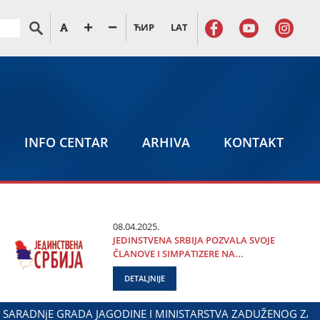
ЋИР
LAT
INFO CENTAR
ARHIVA
KONTAKT
08.04.2025.
ЈEDINSTVENA SRBIЈA POZVALA SVOЈE
ČLANOVE I SIMPATIZERE NA...
DETALJNIJE
AVANjU DANA POLICIЈE I MINISTARSTVA UNUTRAŠNjIH POSLOV