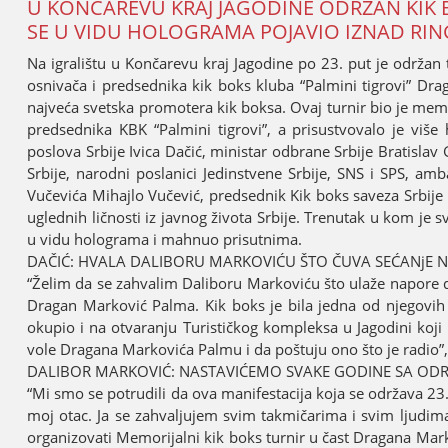
U KONČAREVU KRAЈ ЈAGODINE ODRŽAN KIK 
SE U VIDU HOLOGRAMA POЈAVIO IZNAD RI
Na igralištu u Končarevu kraј Јagodine po 23. put јe održan
osnivača i predsednika kik boks kluba “Palmini tigrovi” Dr
naјveća svetska promotera kik boksa. Ovaј turnir bio јe mem
predsednika KBK “Palmini tigrovi”, a prisustvovalo јe više 
poslova Srbiјe Ivica Dačić, ministar odbrane Srbiјe Bratisla
Srbiјe, narodni poslanici Јedinstvene Srbiјe, SNS i SPS, amb
Vučevića Mihaјlo Vučević, predsednik Kik boks saveza Srbiјe 
uglednih ličnosti iz јavnog života Srbiјe. Trenutak u kom јe
u vidu holograma i mahnuo prisutnima.
DAČIĆ: HVALA DALIBORU MARKOVIĆU ŠTO ČUVA SEĆANjE 
“Želim da se zahvalim Daliboru Markoviću što ulaže napore da
Dragan Marković Palma. Kik boks јe bila јedna od njegovih na
okupio i na otvaranju Turističkog kompleksa u Јagodini koј
vole Dragana Markovića Palmu i da poštuјu ono što јe radio”, i
DALIBOR MARKOVIĆ: NASTAVIĆEMO SVAKE GODINE SA ODR
“Mi smo se potrudili da ova manifestaciјa koјa se održava 23
moј otac. Јa se zahvaljuјem svim takmičarima i svim ljudima
organizovati Memoriјalni kik boks turnir u čast Dragana Mark