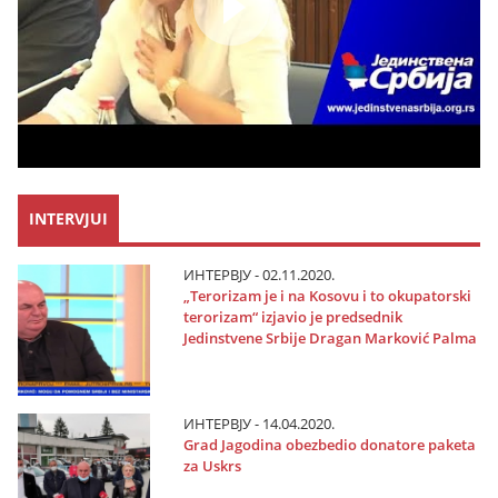
INTERVJUI
ИНТЕРВЈУ - 02.11.2020.
„Terorizam јe i na Kosovu i to okupatorski
terorizam“ izјavio јe predsednik
Јedinstvene Srbiјe Dragan Marković Palma
ИНТЕРВЈУ - 14.04.2020.
Grad Јagodina obezbedio donatore paketa
za Uskrs