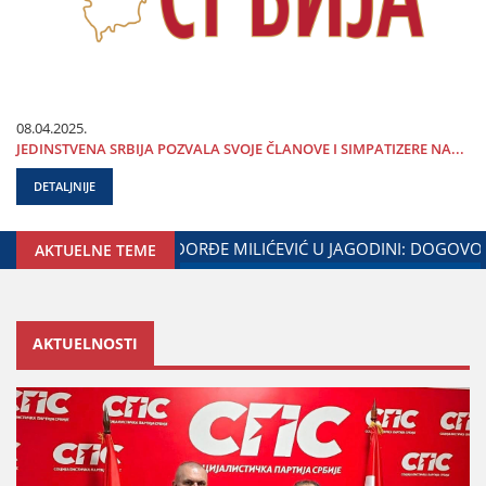
08.04.2025.
ЈEDINSTVENA SRBIЈA POZVALA SVOЈE ČLANOVE I SIMPATIZERE NA...
DETALJNIJE
ASTAVAK SARADNjE GRADA ЈAGODINE I MINISTARSTVA ZADUŽE
AKTUELNE TEME
AKTUELNOSTI