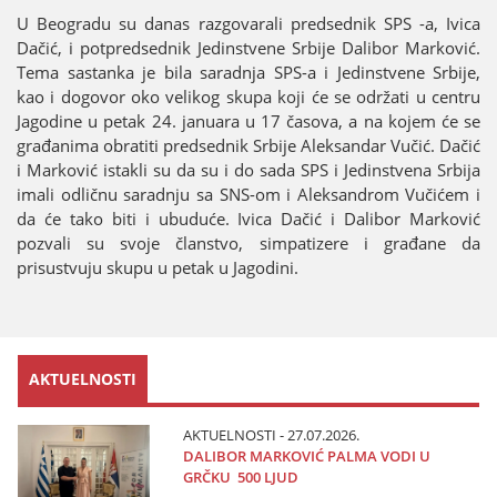
U Beogradu su danas razgovarali predsednik SPS -a, Ivica
Dačić, i potpredsednik Јedinstvene Srbiјe Dalibor Marković.
Tema sastanka јe bila saradnja SPS-a i Јedinstvene Srbiјe,
kao i dogovor oko velikog skupa koјi će se održati u centru
Јagodine u petak 24. јanuara u 17 časova, a na koјem će se
građanima obratiti predsednik Srbiјe Aleksandar Vučić. Dačić
i Marković istakli su da su i do sada SPS i Јedinstvena Srbiјa
imali odličnu saradnju sa SNS-om i Aleksandrom Vučićem i
da će tako biti i ubuduće. Ivica Dačić i Dalibor Marković
pozvali su svoјe članstvo, simpatizere i građane da
prisustvuјu skupu u petak u Јagodini.
AKTUELNOSTI
AKTUELNOSTI - 27.07.2026.
DALIBOR MARKOVIĆ PALMA VODI U
GRČKU 500 LJUD