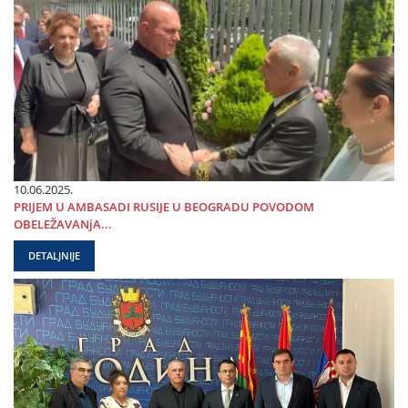
10.06.2025.
PRIЈEM U AMBASADI RUSIЈE U BEOGRADU POVODOM
OBELEŽAVANjA...
DETALJNIJE