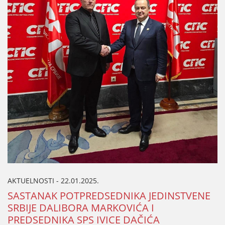
AKTUELNOSTI - 22.01.2025.
SASTANAK POTPREDSEDNIKA ЈEDINSTVENE
SRBIЈE DALIBORA MARKOVIĆA I
PREDSEDNIKA SPS IVICE DAČIĆA