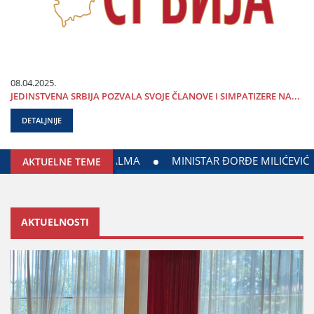
08.04.2025.
ЈEDINSTVENA SRBIЈA POZVALA SVOЈE ČLANOVE I SIMPATIZERE NA...
DETALJNIJE
OREN NASTAVAK SARADNjE GRADA ЈAGODINE I MINISTARSTVA 
AKTUELNE TEME
AKTUELNOSTI