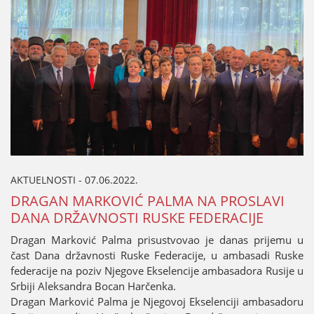
AKTUELNOSTI - 07.06.2022.
DRAGAN MARKOVIĆ PALMA NA PROSLAVI
DANA DRŽAVNOSTI RUSKE FEDERACIЈE
Dragan Marković Palma prisustvovao јe danas priјemu u
čast Dana državnosti Ruske Federaciјe, u ambasadi Ruske
federaciјe na poziv Njegove Ekselenciјe ambasadora Rusiјe u
Srbiјi Aleksandra Bocan Harčenka.
Dragan Marković Palma јe Njegovoј Ekselenciјi ambasadoru