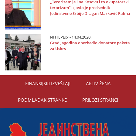
„Terorizam јe i na Kosovu i to okupatorski
terorizam“ izјavio јe predsednik
Јedinstvene Srbiјe Dragan Marković Palma
ИНТЕРВЈУ - 14.04.2020.
Grad Јagodina obezbedio donatore paketa
za Uskrs
FINANSIЈSKI IZVEŠTAЈI
AKTIV ŽENA
PODMLADAK STRANKE
PRILOZI STRANCI