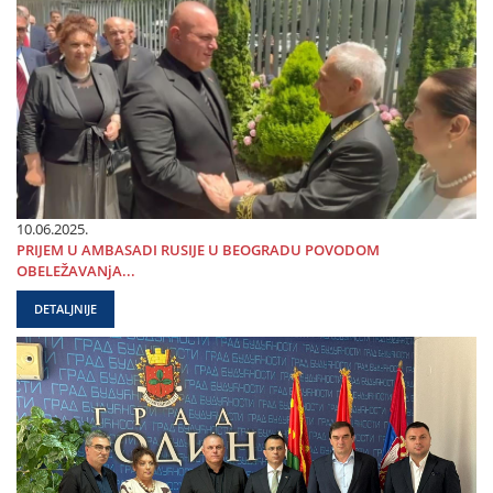
10.06.2025.
PRIЈEM U AMBASADI RUSIЈE U BEOGRADU POVODOM
OBELEŽAVANjA...
DETALJNIJE