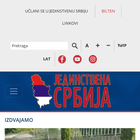
UČLANI SE U JEDINSTVENU SRBIJU
BILTEN
LINKOVI
ЋИР
LAT
IZDVAJAMO