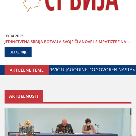
08.04.2025.
ЈEDINSTVENA SRBIЈA POZVALA SVOЈE ČLANOVE I SIMPATIZERE NA...
DETALJNIJE
 I MINISTARSTVA ZADUŽENOG ZA ODNOSE SA DIЈASPOROM
AKTUELNE TEME
AKTUELNOSTI