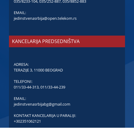
035/8233-104
,
035/252-887
,
035/8852-883
EMAIL:
jedinstvenasrbija@open.telekom.rs
KANCELARIJA PREDSEDNIŠTVA
ADRESA:
TERAZIJE 3, 11000 BEOGRAD
TELEFONI:
011/33-44-313
,
011/33-44-239
EMAIL:
jedinstvenasrbijabg@gmail.com
KONTAKT KANCELARIJA U PARALIJI:
+302351062121