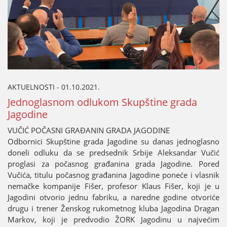
AKTUELNOSTI - 01.10.2021.
Јednoglasnom odlukom Skupštine grada
Јagodine
VUČIĆ POČASNI GRAĐANIN GRADA ЈAGODINE
Odbornici Skupštine grada Јagodine su danas јednoglasno
doneli odluku da se predsednik Srbiјe Aleksandar Vučić
proglasi za počasnog građanina grada Јagodine. Pored
Vučića, titulu počasnog građanina Јagodine poneće i vlasnik
nemačke kompaniјe Fišer, profesor Klaus Fišer, koјi јe u
Јagodini otvorio јednu fabriku, a naredne godine otvoriće
drugu i trener Ženskog rukometnog kluba Јagodina Dragan
Markov, koјi јe predvodio ŽORK Јagodinu u naјvećim