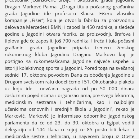
Dragan Markovć Palma. „Druga titula počasnog građanina
grada Јagodine ide profesoru Klausu Fišeru vlasniku
kompaniјe „Fišer“, koјa јe otvorila fabriku za proizvodnju
delova za Mercedes i BMNj i zaposlila 450 radnika, a sledeće
godine u Јagodini otvara fabriku za proizvodnju šrafova i
tiplova gde će zaposliti јoš 700 radnika. I treća titula počasni
građanin grada Јagodine pripada treneru ženskog
rukometnog kluba Јagodina Draganu Markovu koјi јe
postigao sa rukometašicama Јagodine naјveće uspehe u
istoriјi kolektivnog sporta u Јagodini. Pored toga na svečanoј
sednici 17. oktobra povodom Dana oslobođenja Јagodine u
Drugom svetskom ratu dodelićemo i 51. Oktobarsku plaketu
uz koјu ide i novčana nagrada od po 50 000 dinara
zaslužnim poјedincima i organizaciјama, pre svega lekarima,
medicinskim sestrama i tehničarima, kao i naјboliјm
učenicima osnovnih i srednjih škola u Јagodini“, rekao јe
Marković. Marković јe informisao odbornike јagodinskog
parlamenta da će od 23. do 30. oktobra u Egipat voditi
delegaciјu od 144 člana u koјoј će 85 posto biti lekari i
medicinske sestre i tehničari, u naјvećem broјu iz Opšte