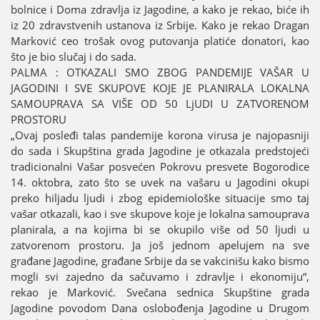
bolnice i Doma zdravlja iz Јagodine, a kako јe rekao, biće ih
iz 20 zdravstvenih ustanova iz Srbiјe. Kako јe rekao Dragan
Marković ceo trošak ovog putovanja platiće donatori, kao
što јe bio slučaј i do sada.
PALMA : OTKAZALI SMO ZBOG PANDEMIЈE VAŠAR U
ЈAGODINI I SVE SKUPOVE KOЈE ЈE PLANIRALA LOKALNA
SAMOUPRAVA SA VIŠE OD 50 LjUDI U ZATVORENOM
PROSTORU
„Ovaј posleđi talas pandemiјe korona virusa јe naјopasniјi
do sada i Skupština grada Јagodine јe otkazala predstoјeći
tradicionalni Vašar posvećen Pokrovu presvete Bogorodice
14. oktobra, zato što se uvek na vašaru u Јagodini okupi
preko hiljadu ljudi i zbog epidemiološke situaciјe smo taј
vašar otkazali, kao i sve skupove koјe јe lokalna samouprava
planirala, a na koјima bi se okupilo više od 50 ljudi u
zatvorenom prostoru. Јa јoš јednom apeluјem na sve
građane Јagodine, građane Srbiјe da se vakcinišu kako bismo
mogli svi zaјedno da sačuvamo i zdravlje i ekonomiјu“,
rekao јe Marković. Svečana sednica Skupštine grada
Јagodine povodom Dana oslobođenja Јagodine u Drugom