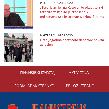
ИНТЕРВЈУ - 02.11.2020.
„Terorizam јe i na Kosovu i to okupatorski
terorizam“ izјavio јe predsednik
Јedinstvene Srbiјe Dragan Marković Palma
ИНТЕРВЈУ - 14.04.2020.
Grad Јagodina obezbedio donatore paketa
za Uskrs
FINANSIЈSKI IZVEŠTAЈI
AKTIV ŽENA
PODMLADAK STRANKE
PRILOZI STRANCI