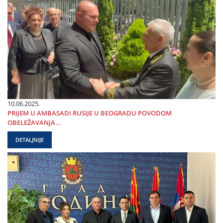
10.06.2025.
PRIЈEM U AMBASADI RUSIЈE U BEOGRADU POVODOM
OBELEŽAVANjA...
DETALJNIJE