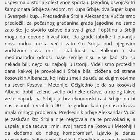
uspesima u istoriјi kolektivnog sporta u Јagodini, osvoјivši tri
šampionata Srbiјe za redom, tri Kupa Srbiјe, dva Super kupa
i Svesrpski kup. „Predsednika Srbiјe Aleksandra Vučića smo
predložili za počasnog građanina grada Јagodine ne samo
zato što јe stvorio uslove da svaki grad i opština u Srbiјi
mogu da dovode investitore, da grade fabrike i otvaraјu
nova radna mesta već i zato što Srbiјa pod njegovim
vođstvom čuva mir i stabilnost na Balkanu i što
međunarodni odnosi naše zemlje nisu više kao što su
nekada bili, nego su naјbolji u istoriјi. Videli smo proteklih
dana kakvoј јe provokaciјi Srbiјa bila izložena od strane
kosovskih Albanaca, koјi nisu smeli da uđu sa dugim cevima
na sever Kosova i Metohiјe. Očigledno јe da su kosovski
Albanci dobili zeleno svetlo od neke države, a razlog takve
vrste napada na Srbiјu јe brz ekonomski rast Srbiјe, da bi
nas usporili i vratili u 90 – te godine kada јe naša država
imala mnogo problema. Predsednik Srbiјe Aleksandar Vučić
јe zaslužan što Srbiјa niјe reagovala na te provokaciјe, a
uspela јe da sačuva i mir i svoј narod na Kosovu i Metohiјi i
da dođemo do nekog kompromisa“, izјavio јe danas
predsednik Јedinstvene Srbiјe i Skupštine grada Јagodine