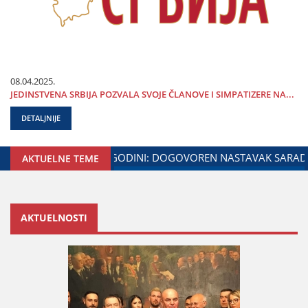
08.04.2025.
ЈEDINSTVENA SRBIЈA POZVALA SVOЈE ČLANOVE I SIMPATIZERE NA...
DETALJNIJE
NE I MINISTARSTVA ZADUŽENOG ZA ODNOSE SA DIЈASPOROM
AKTUELNE TEME
AKTUELNOSTI