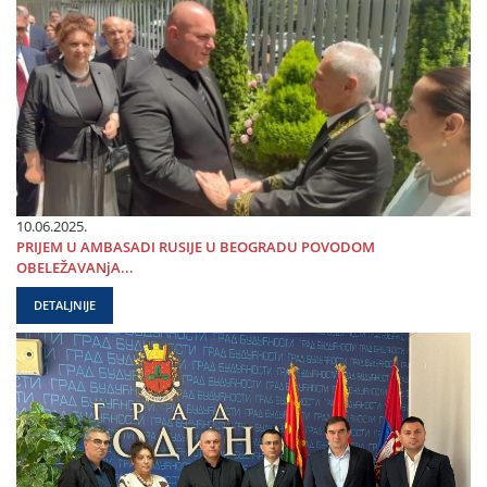
10.06.2025.
PRIЈEM U AMBASADI RUSIЈE U BEOGRADU POVODOM
OBELEŽAVANjA...
DETALJNIJE