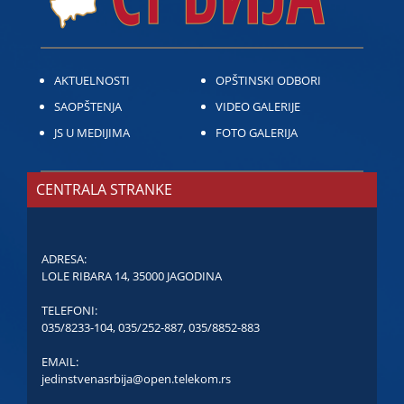
AKTUELNOSTI
OPŠTINSKI ODBORI
SAOPŠTENJA
VIDEO GALERIJE
JS U MEDIJIMA
FOTO GALERIJA
CENTRALA STRANKE
ADRESA:
LOLE RIBARA 14, 35000 JAGODINA
TELEFONI:
035/8233-104
,
035/252-887
,
035/8852-883
EMAIL:
jedinstvenasrbija@open.telekom.rs