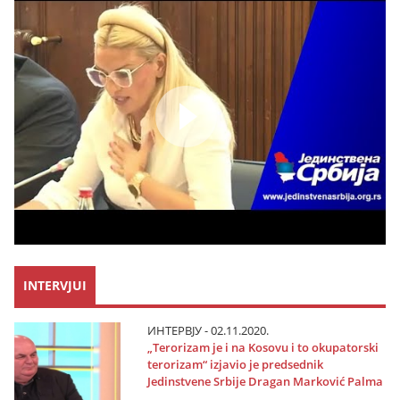
INTERVJUI
ИНТЕРВЈУ - 02.11.2020.
„Terorizam јe i na Kosovu i to okupatorski
terorizam“ izјavio јe predsednik
Јedinstvene Srbiјe Dragan Marković Palma