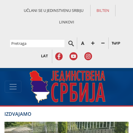
UČLANI SE U JEDINSTVENU SRBIJU
BILTEN
LINKOVI
ЋИР
LAT
IZDVAJAMO