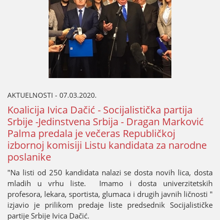
AKTUELNOSTI - 07.03.2020.
Koaliciјa Ivica Dačić - Sociјalistička partiјa
Srbiјe -Јedinstvena Srbiјa - Dragan Marković
Palma predala јe večeras Republičkoј
izbornoј komisiјi Listu kandidata za narodne
poslanike
"Na listi od 250 kandidata nalazi se dosta novih lica, dosta
mladih u vrhu liste. Imamo i dosta univerzitetskih
profesora, lekara, sportista, glumaca i drugih јavnih ličnosti "
izјavio јe prilikom predaјe liste predsednik Sociјalističke
partiјe Srbiјe Ivica Dačić.