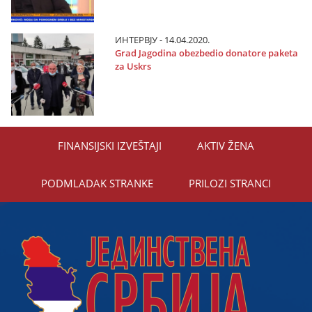
ИНТЕРВЈУ - 14.04.2020.
Grad Јagodina obezbedio donatore paketa
za Uskrs
FINANSIЈSKI IZVEŠTAЈI
AKTIV ŽENA
PODMLADAK STRANKE
PRILOZI STRANCI