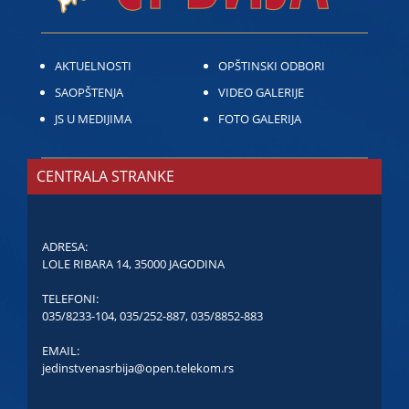
AKTUELNOSTI
OPŠTINSKI ODBORI
SAOPŠTENJA
VIDEO GALERIJE
JS U MEDIJIMA
FOTO GALERIJA
CENTRALA STRANKE
ADRESA:
LOLE RIBARA 14, 35000 JAGODINA
TELEFONI:
035/8233-104
,
035/252-887
,
035/8852-883
EMAIL:
jedinstvenasrbija@open.telekom.rs