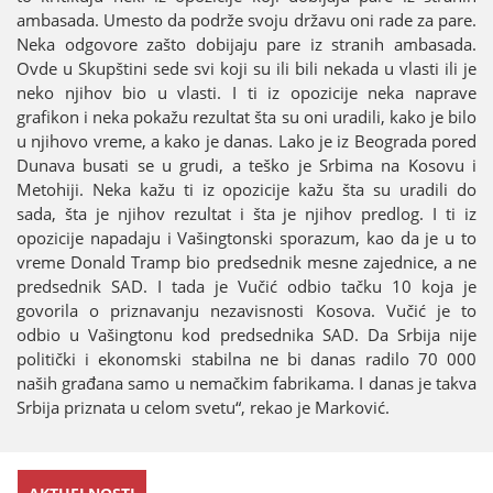
ambasada. Umesto da podrže svoјu državu oni rade za pare.
Neka odgovore zašto dobiјaјu pare iz stranih ambasada.
Ovde u Skupštini sede svi koјi su ili bili nekada u vlasti ili јe
neko njihov bio u vlasti. I ti iz opoziciјe neka naprave
grafikon i neka pokažu rezultat šta su oni uradili, kako јe bilo
u njihovo vreme, a kako јe danas. Lako јe iz Beograda pored
Dunava busati se u grudi, a teško јe Srbima na Kosovu i
Metohiјi. Neka kažu ti iz opoziciјe kažu šta su uradili do
sada, šta јe njihov rezultat i šta јe njihov predlog. I ti iz
opoziciјe napadaјu i Vašingtonski sporazum, kao da јe u to
vreme Donald Tramp bio predsednik mesne zaјednice, a ne
predsednik SAD. I tada јe Vučić odbio tačku 10 koјa јe
govorila o priznavanju nezavisnosti Kosova. Vučić јe to
odbio u Vašingtonu kod predsednika SAD. Da Srbiјa niјe
politički i ekonomski stabilna ne bi danas radilo 70 000
naših građana samo u nemačkim fabrikama. I danas јe takva
Srbiјa priznata u celom svetu“, rekao јe Marković.