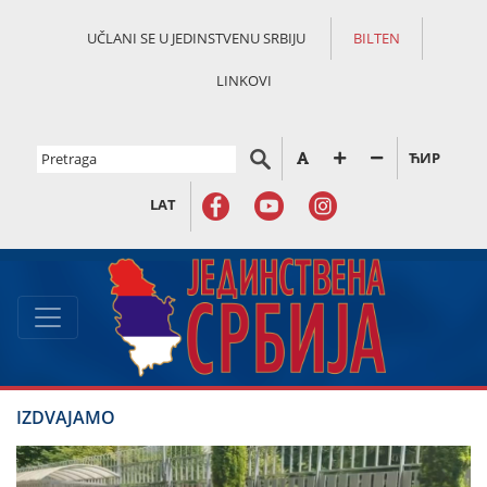
UČLANI SE U JEDINSTVENU SRBIJU
BILTEN
LINKOVI
ЋИР
LAT
IZDVAJAMO