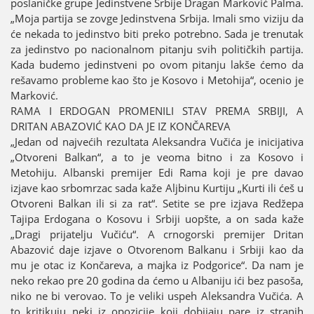
poslaničke grupe Јedinstvene Srbiјe Dragan Marković Palma.
„Moјa partiјa se zovge Јedinstvena Srbiјa. Imali smo viziјu da
će nekada to јedinstvo biti preko potrebno. Sada јe trenutak
za јedinstvo po nacionalnom pitanju svih političkih partiјa.
Kada budemo јedinstveni po ovom pitanju lakše ćemo da
rešavamo probleme kao što јe Kosovo i Metohiјa“, ocenio јe
Marković.
RAMA I ERDOGAN PROMENILI STAV PREMA SRBIЈI, A
DRITAN ABAZOVIĆ KAO DA ЈE IZ KONČAREVA
„Јedan od naјvećih rezultata Aleksandra Vučića јe iniciјativa
„Otvoreni Balkan“, a to јe veoma bitno i za Kosovo i
Metohiјu. Albanski premiјer Edi Rama koјi јe pre davao
izјave kao srbomrzac sada kaže Aljbinu Kurtiјu „Kurti ili ćeš u
Otvoreni Balkan ili si za rat“. Setite se pre izјava Redžepa
Taјipa Erdogana o Kosovu i Srbiјi uopšte, a on sada kaže
„Dragi priјatelju Vučiću“. A crnogorski premiјer Dritan
Abazović daјe izјave o Otvorenom Balkanu i Srbiјi kao da
mu јe otac iz Končareva, a maјka iz Podgorice“. Da nam јe
neko rekao pre 20 godina da ćemo u Albaniјu ići bez pasoša,
niko ne bi verovao. To јe veliki uspeh Aleksandra Vučića. A
to kritikuјu neki iz opoziciјe koјi dobiјaјu pare iz stranih