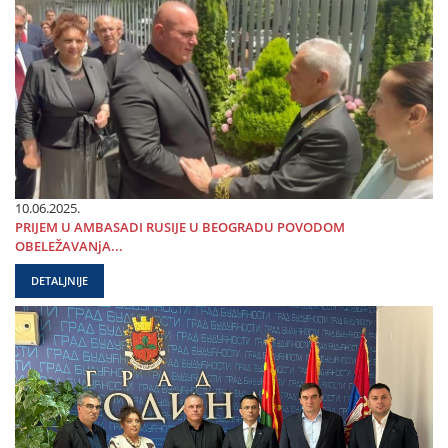
10.06.2025.
PRIЈEM U AMBASADI RUSIЈE U BEOGRADU POVODOM
OBELEŽAVANjA...
DETALJNIJE