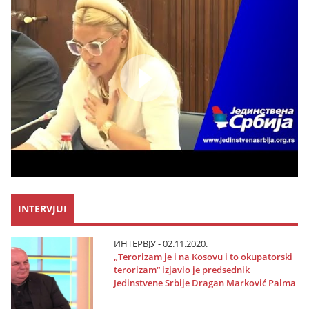
INTERVJUI
ИНТЕРВЈУ - 02.11.2020.
„Terorizam јe i na Kosovu i to okupatorski
terorizam“ izјavio јe predsednik
Јedinstvene Srbiјe Dragan Marković Palma