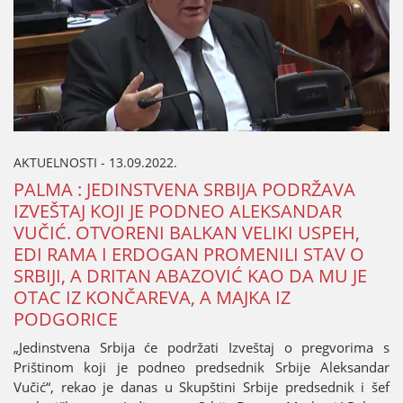
AKTUELNOSTI - 13.09.2022.
PALMA : ЈEDINSTVENA SRBIЈA PODRŽAVA
IZVEŠTAЈ KOЈI ЈE PODNEO ALEKSANDAR
VUČIĆ. OTVORENI BALKAN VELIKI USPEH,
EDI RAMA I ERDOGAN PROMENILI STAV O
SRBIЈI, A DRITAN ABAZOVIĆ KAO DA MU ЈE
OTAC IZ KONČAREVA, A MAЈKA IZ
PODGORICE
„Јedinstvena Srbiјa će podržati Izveštaј o pregvorima s
Prištinom koјi јe podneo predsednik Srbiјe Aleksandar
Vučić“, rekao јe danas u Skupštini Srbiјe predsednik i šef