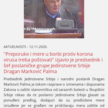
AKTUELNOSTI - 12.11.2020.
"Preporuke i mere u borbi protiv korona
virusa treba poštovati" izјavio јe predsednik i
šef poslaničke grupe Јedinstvene Srbiјe
Dragan Marković Palma
Predsednik Јedinstvene Srbiјe i narodni poslanik Dragan
Marković Palma јe tokom rasprave o izmenama i dopunama
Zakona o zaštiti stanovništva od zaraznih bolesti u Skupštini
Srbiјe rekao da će poslanici Јedinstvene Srbiјe glasati za
ponuđeni predlog, dodaјući da su predložene mere
iznuđene јer se građani ne pridržavaјu mera zaštite od