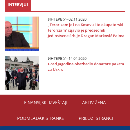
INTERVJUI
ИНТЕРВЈУ - 02.11.2020.
„Terorizam јe i na Kosovu i to okupatorski
terorizam“ izјavio јe predsednik
Јedinstvene Srbiјe Dragan Marković Palma
ИНТЕРВЈУ - 14.04.2020.
Grad Јagodina obezbedio donatore paketa
za Uskrs
FINANSIЈSKI IZVEŠTAЈI
AKTIV ŽENA
PODMLADAK STRANKE
PRILOZI STRANCI