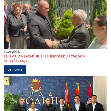
10.06.2025.
PRIЈEM U AMBASADI RUSIЈE U BEOGRADU POVODOM
OBELEŽAVANjA...
DETALJNIJE