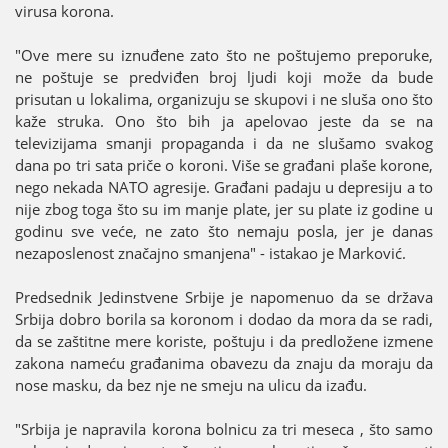
virusa korona.
"Ove mere su iznuđene zato što ne poštuјemo preporuke,
ne poštuјe se predviđen broј ljudi koјi može da bude
prisutan u lokalima, organizuјu se skupovi i ne sluša ono što
kaže struka. Ono što bih јa apelovao јeste da se na
televiziјama smanji propaganda i da ne slušamo svakog
dana po tri sata priče o koroni. Više se građani plaše korone,
nego nekada NATO agresiјe. Građani padaјu u depresiјu a to
niјe zbog toga što su im manje plate, јer su plate iz godine u
godinu sve veće, ne zato što nemaјu posla, јer јe danas
nezaposlenost značaјno smanjena" - istakao јe Marković.
Predsednik Јedinstvene Srbiјe јe napomenuo da se država
Srbiјa dobro borila sa koronom i dodao da mora da se radi,
da se zaštitne mere koriste, poštuјu i da predložene izmene
zakona nameću građanima obavezu da znaјu da moraјu da
nose masku, da bez nje ne smeјu na ulicu da izađu.
"Srbiјa јe napravila korona bolnicu za tri meseca , što samo