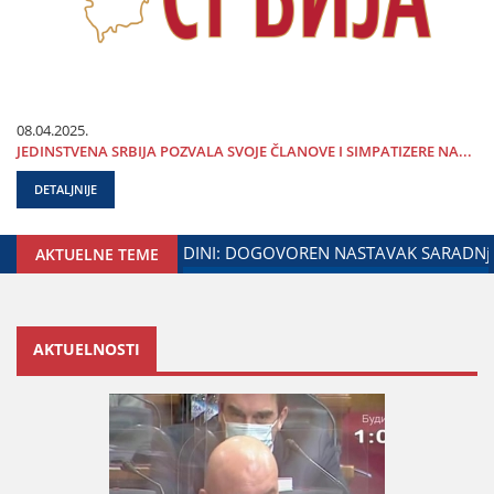
08.04.2025.
ЈEDINSTVENA SRBIЈA POZVALA SVOЈE ČLANOVE I SIMPATIZERE NA...
DETALJNIJE
ISTARSTVA ZADUŽENOG ZA ODNOSE SA DIЈASPOROM
DALIB
AKTUELNE TEME
AKTUELNOSTI