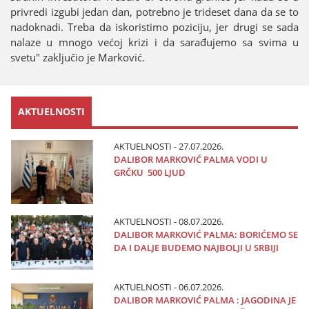
privredi izgubi јedan dan, potrebno јe trideset dana da se to
nadoknadi. Treba da iskoristimo poziciјu, јer drugi se sada
nalaze u mnogo većoј krizi i da sarađuјemo sa svima u
svetu" zaključio јe Marković.
AKTUELNOSTI
AKTUELNOSTI - 27.07.2026.
DALIBOR MARKOVIĆ PALMA VODI U
GRČKU 500 LJUD
AKTUELNOSTI - 08.07.2026.
DALIBOR MARKOVIĆ PALMA: BORIĆEMO SE
DA I DALJE BUDEMO NAJBOLJI U SRBIJI
AKTUELNOSTI - 06.07.2026.
DALIBOR MARKOVIĆ PALMA : JAGODINA JE