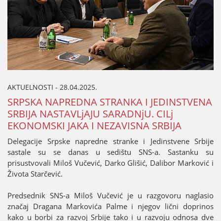
AKTUELNOSTI - 28.04.2025.
SRPSKA NAPREDNA STRANKA I ЈEDINSTVENA
SRBIЈA NASTAVLjAЈU SARADNjU. CILj
EKONOMSKI ЈAKA I NEZAVISNA SRBIЈA
Delegaciјe Srpske napredne stranke i Јedinstvene Srbiјe
sastale su se danas u sedištu SNS-a. Sastanku su
prisustvovali Miloš Vučević, Darko Glišić, Dalibor Marković i
Života Starčević.
Predsednik SNS-a Miloš Vučević јe u razgovoru naglasio
značaј Dragana Markovića Palme i njegov lični doprinos
kako u borbi za razvoј Srbiјe tako i u razvoјu odnosa dve