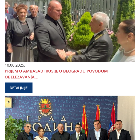
10.06.2025.
PRIЈEM U AMBASADI RUSIЈE U BEOGRADU POVODOM
OBELEŽAVANjA...
DETALJNIJE