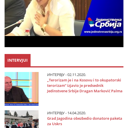
INTERVJUI
ИНТЕРВЈУ - 02.11.2020.
„Terorizam јe i na Kosovu i to okupatorski
terorizam“ izјavio јe predsednik
Јedinstvene Srbiјe Dragan Marković Palma
ИНТЕРВЈУ - 14.04.2020.
Grad Јagodina obezbedio donatore paketa
za Uskrs