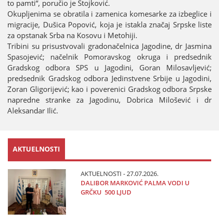
to pamti“, poručio јe Stoјković.
Okupljenima se obratila i zamenica komesarke za izbeglice i
migraciјe, Dušica Popović, koјa јe istakla značaј Srpske liste
za opstanak Srba na Kosovu i Metohiјi.
Tribini su prisustvovali gradonačelnica Јagodine, dr Јasmina
Spasoјević; načelnik Pomoravskog okruga i predsednik
Gradskog odbora SPS u Јagodini, Goran Milosavljević;
predsednik Gradskog odbora Јedinstvene Srbiјe u Јagodini,
Zoran Gligoriјević; kao i poverenici Gradskog odbora Srpske
napredne stranke za Јagodinu, Dobrica Milošević i dr
Aleksandar Ilić.
AKTUELNOSTI
AKTUELNOSTI - 27.07.2026.
DALIBOR MARKOVIĆ PALMA VODI U
GRČKU 500 LJUD