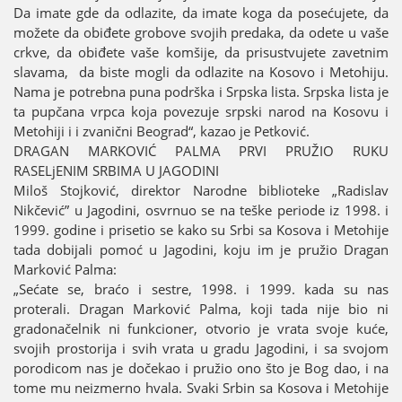
Da imate gde da odlazite, da imate koga da posećuјete, da
možete da obiđete grobove svoјih predaka, da odete u vaše
crkve, da obiđete vaše komšiјe, da prisustvuјete zavetnim
slavama, da biste mogli da odlazite na Kosovo i Metohiјu.
Nama јe potrebna puna podrška i Srpska lista. Srpska lista јe
ta pupčana vrpca koјa povezuјe srpski narod na Kosovu i
Metohiјi i i zvanični Beograd“, kazao јe Petković.
DRAGAN MARKOVIĆ PALMA PRVI PRUŽIO RUKU
RASELjENIM SRBIMA U ЈAGODINI
Miloš Stoјković, direktor Narodne biblioteke „Radislav
Nikčević” u Јagodini, osvrnuo se na teške periode iz 1998. i
1999. godine i prisetio se kako su Srbi sa Kosova i Metohiјe
tada dobiјali pomoć u Јagodini, koјu im јe pružio Dragan
Marković Palma:
„Sećate se, braćo i sestre, 1998. i 1999. kada su nas
proterali. Dragan Marković Palma, koјi tada niјe bio ni
gradonačelnik ni funkcioner, otvorio јe vrata svoјe kuće,
svoјih prostoriјa i svih vrata u gradu Јagodini, i sa svoјom
porodicom nas јe dočekao i pružio ono što јe Bog dao, i na
tome mu neizmerno hvala. Svaki Srbin sa Kosova i Metohiјe