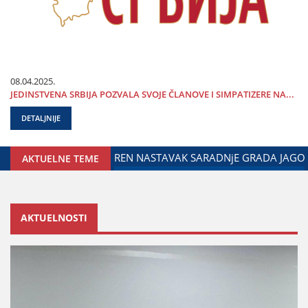
08.04.2025.
ЈEDINSTVENA SRBIЈA POZVALA SVOЈE ČLANOVE I SIMPATIZERE NA...
DETALJNIJE
ODNOSE SA DIЈASPOROM
DALIBOR MARKOVIĆ NA OBELEŽAV
AKTUELNE TEME
AKTUELNOSTI