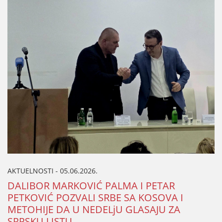
AKTUELNOSTI - 05.06.2026.
DALIBOR MARKOVIĆ PALMA I PETAR
PETKOVIĆ POZVALI SRBE SA KOSOVA I
METOHIЈE DA U NEDELjU GLASAЈU ZA
SRPSKU LISTU