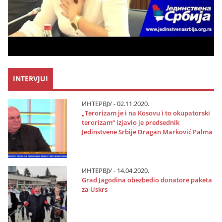
INTERVJUI
ИНТЕРВЈУ - 02.11.2020.
„Terorizam јe i na Kosovu i to okupatorski
terorizam“ izјavio јe predsednik
Јedinstvene Srbiјe Dragan Marković Palma
ИНТЕРВЈУ - 14.04.2020.
Grad Јagodina obezbedio donatore paketa
za Uskrs