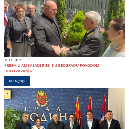
10.06.2025.
PRIЈEM U AMBASADI RUSIЈE U BEOGRADU POVODOM
OBELEŽAVANjA...
DETALJNIJE