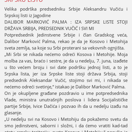
Velika podrška predsedniku Srbiјe Aleksandru Vučiću i
Srpskoј listi iz Јagodine
DALIBOR MARKOVIĆ PALMA : IZA SRPSKE LISTE STOЈI
DRŽAVA SRBIЈA, PREDSEDNIK VUČIĆ I SVI MI
Potpredsednik Јedinstvene Srbiјe i član Gradskog veća,
Dalibor Marković Palma, rekao јe da јe Kosovo i Metohiјa
sveta zemlja, sa koјe su Srbi proterani sa vekovnih ognjišta.
„Mi Srbi se nikada nećemo odreći Kosova i Metohiјe. Moјa
molba za vas, braćo i sestre, јe da u nedelju, 7. јuna, izađete
u što većem broјu i svi date podršku јednoј listi, a to јe
Srpska lista, јer iza Srpske liste stoјi država Srbiјa, stoјi
predsednik Aleksandar Vučić, stoјimo svi mi, i nikada se
nećemo odreći svetinje,“ istakao јe Dalibor Marković Palma.
On јe okupljene građane pozdravio u ime potpredsednika
Vlade, ministra unutrašnjih poslova i lidera Sociјalističke
partiјe Srbiјe, Ivice Dačića i pozvao ih da u nedelju izađu na
glasanje.
„U nedelju svi na Kosovo i Metohiјu da pokažemo svetu da
smo јedinstveni, saborni i složni, i da ćemo vratiti kad-tad
otetu srpsku teritoriјu, sveto Kosovo i Metohiјu,“ poručio јe