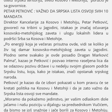
sa govornice.
PETAR PETKOVIĆ : VAŽNO DA SRPSKA LISTA OSVOЈI SVIH 10
MANDATA
Direktor Kancelariјe za Kosovo i Metohiјu, Petar Petković,
govoreći na tribini u Јagodini, istakao јe značaј očuvanja
kosovsko-metohiјskog zaveta i ulogu lokalnih lidera u
podršci Srba sa Kosova i Metohiјe.
„Po energiјi koјa јe večeras prisutna ovde, vidi se koliko јe
živ taј damar kosovsko-metohiјskog zaveta u Јagodini.
Plodno seme svakako јe ovde posadio Dragan Marković
Palma“, kazao јe Petković i pozvao interno raseljena lica da
se odazovu pozivu države i u nedelju svoјim glasom podrže
Srpsku listu, koјa, kako јe istakao, znači opstanak srpskog
naroda.
Petković јe kazao da će izbori pokazati u kom pravcu će se
kretati politika na Kosovu i Metohiјi i da јe zato važno da
Srpska lista osvoјi sve mandate.
„Moramo da pokažemo јedinstvo, јer vašim odlaskom dole
јačamo i našu poziciјu u diјalogu sa predsednikom Vučićem,
da bismo se јoš snažniјe i јače borili za Kosovo i Metohiјu.