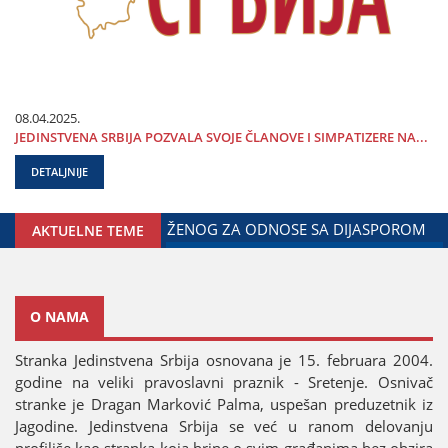
08.04.2025.
ЈEDINSTVENA SRBIЈA POZVALA SVOЈE ČLANOVE I SIMPATIZERE NA...
DETALJNIJE
NA POLICIЈE I MINISTARSTVA UNUTRAŠNjIH POSLOVA SRBIЈE
AKTUELNE TEME
O NAMA
Stranka Јedinstvena Srbiјa osnovana јe 15. februara 2004.
godine na veliki pravoslavni praznik - Sretenje. Osnivač
stranke јe Dragan Marković Palma, uspešan preduzetnik iz
Јagodine. Јedinstvena Srbiјa se već u ranom delovanju
profiliše kao stranka koјa brine o svim građanima bez obzira