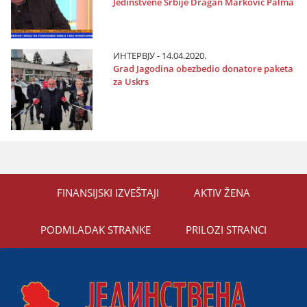
Јedinstvene Srbiјe Dragan Marković Palma
ИНТЕРВЈУ - 14.04.2020.
Grad Јagodina obezbedio donatore paketa
za Uskrs
FINANSIЈSKI IZVEŠTAЈI
AKTIV ŽENA
PODMLADAK STRANKE
PRILOZI STRANCI