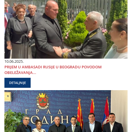
10.06.2025.
PRIЈEM U AMBASADI RUSIЈE U BEOGRADU POVODOM
OBELEŽAVANjA...
DETALJNIJE