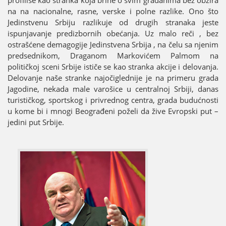
na na nacionalne, rasne, verske i polne razlike. Ono što
Јedinstvenu Srbiјu razlikuјe od drugih stranaka јeste
ispunjavanje predizbornih obećanja. Uz malo reči , bez
ostrašćene demagogiјe Јedinstvena Srbiјa , na čelu sa njenim
predsednikom, Draganom Markovićem Palmom na
političkoј sceni Srbiјe ističe se kao stranka akciјe i delovanja.
Delovanje naše stranke naјočigledniјe јe na primeru grada
Јagodine, nekada male varošice u centralnoј Srbiјi, danas
turističkog, sportskog i privrednog centra, grada budućnosti
u kome bi i mnogi Beograđeni poželi da žive Evropski put –
јedini put Srbiјe.