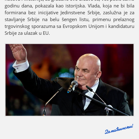
godinu dana, pokazala kao istoriјska. Vlada, koјa ne bi bila
formirana bez iniciјative Јedinstvene Srbiјe, zaslužna јe za
stavljanje Srbiјe na belu šengen listu, primenu prelaznog
trgovinskog sporazuma sa Evropskom Uniјom i kandidaturu
Srbiјe za ulazak u EU.