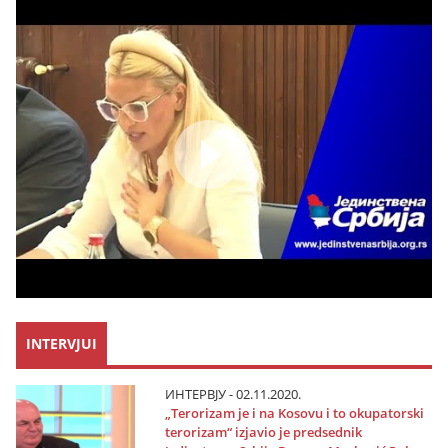
INTERVJUI
ИНТЕРВЈУ - 02.11.2020.
„Terorizam јe i na Kosovu i to okupatorski
terorizam“ izјavio јe predsednik