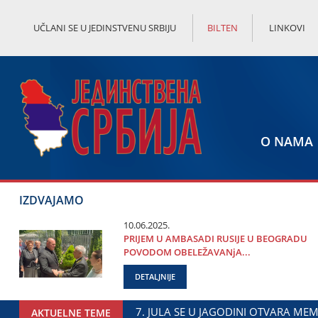
UČLANI SE U JEDINSTVENU SRBIJU
BILTEN
LINKOVI
O NAMA
IZDVAJAMO
10.06.2025.
PRIЈEM U AMBASADI RUSIЈE U BEOGRADU
POVODOM OBELEŽAVANjA...
DETALJNIJE
AR ĐORĐE MILIĆEVIĆ U ЈAGODINI: DOGOVOREN NASTAVAK SAR
AKTUELNE TEME