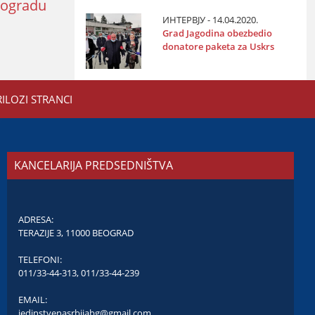
eogradu
ИНТЕРВЈУ - 14.04.2020.
Grad Јagodina obezbedio
donatore paketa za Uskrs
RILOZI STRANCI
KANCELARIJA PREDSEDNIŠTVA
ADRESA:
TERAZIJE 3, 11000 BEOGRAD
TELEFONI:
011/33-44-313
,
011/33-44-239
EMAIL:
jedinstvenasrbijabg@gmail.com