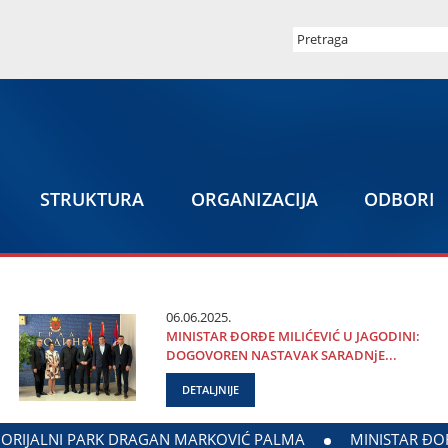
STRUKTURA
ORGANIZACIЈA
ODBORI
06.06.2025.
MINISTAR ĐORĐE MILIĆEVIĆ U ЈAGODINI:
DOGOVOREN NASTAVAK SARADNjE...
DETALJNIJE
ADNjE GRADA ЈAGODINE I MINISTARSTVA ZADUŽENOG ZA ODN