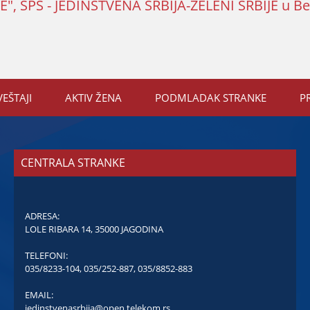
IJE", SPS - JEDINSTVENA SRBIJA-ZELENI SRBIJE u B
VEŠTAЈI
AKTIV ŽENA
PODMLADAK STRANKE
P
CENTRALA STRANKE
ADRESA:
LOLE RIBARA 14, 35000 JAGODINA
TELEFONI:
035/8233-104
,
035/252-887
,
035/8852-883
EMAIL:
jedinstvenasrbija@open.telekom.rs