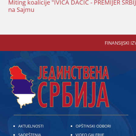
Miting koalicije "IVICA DAČIĆ - PREMIJER SRB
na Sajmu
FINANSIЈSKI IZ
AKTUELNOSTI
OPŠTINSKI ODBORI
SAOPŠTENJA
VIDEO GALERIJE