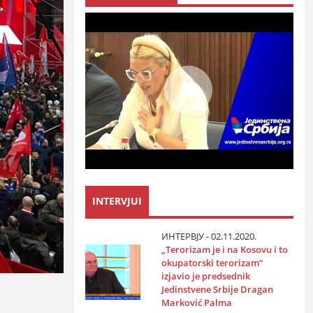
INTERVJUI
ИНТЕРВЈУ - 02.11.2020.
„Terorizam јe i na Kosovu i to
okupatorski terorizam“
izјavio јe predsednik
Јedinstvene Srbiјe Dragan
Marković Palma