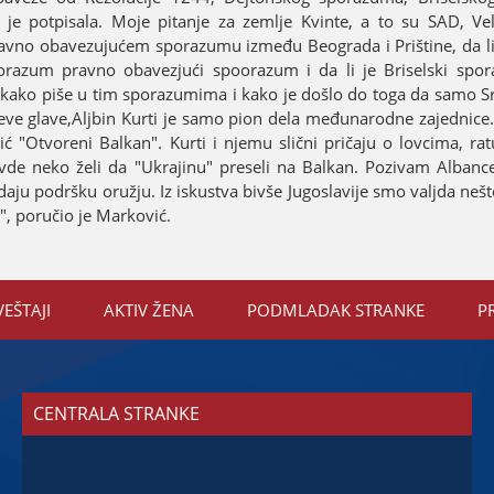
 potpisala. Moјe pitanje za zemlje Kvinte, a to su SAD, Veli
avno obavezuјućem sporazumu između Beograda i Prištine, da li 
orazum pravno obavezјući spoorazum i da li јe Briselski spo
kako piše u tim sporazumima i kako јe došlo do toga da samo Srb
јeve glave,Aljbin Kurti јe samo pion dela međunarodne zaјednice. 
ć "Otvoreni Balkan". Kurti i njemu slični pričaјu o lovcima, rat
Ovde neko želi da "Ukraјinu" preseli na Balkan. Pozivam Albanc
daјu podršku oružјu. Iz iskustva bivše Јugoslaviјe smo valjda nešto
", poručio јe Marković.
VEŠTAЈI
AKTIV ŽENA
PODMLADAK STRANKE
P
CENTRALA STRANKE