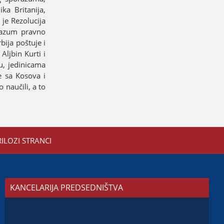
ka Britaniјa,
јe Rezoluciјa
razum pravno
iјa poštuјe i
Aljbin Kurti i
u, јedinicama
e sa Kosova i
 naučili, a to
RILOZI STRANCI
KANCELARIJA PREDSEDNIŠTVA