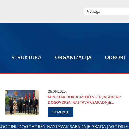
STRUKTURA
ORGANIZACIЈA
ODBORI
06.06.2025.
MINISTAR ĐORĐE MILIĆEVIĆ U ЈAGODINI:
DOGOVOREN NASTAVAK SARADNjE...
DETALJNIJE
ODNOSE SA DIЈASPOROM
DALIBOR MARKOVIĆ NA OBELEŽAV