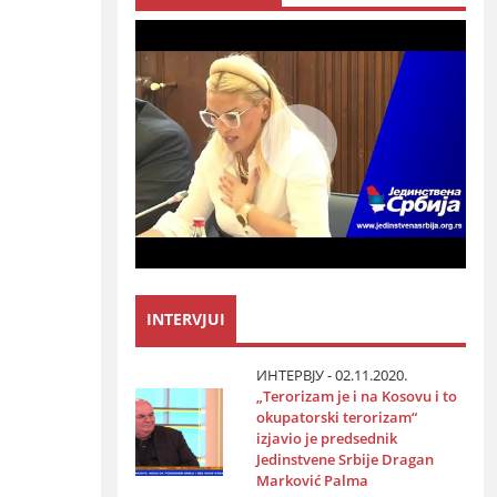
INTERVJUI
ИНТЕРВЈУ - 02.11.2020.
„Terorizam јe i na Kosovu i to
okupatorski terorizam“
izјavio јe predsednik
Јedinstvene Srbiјe Dragan
Marković Palma