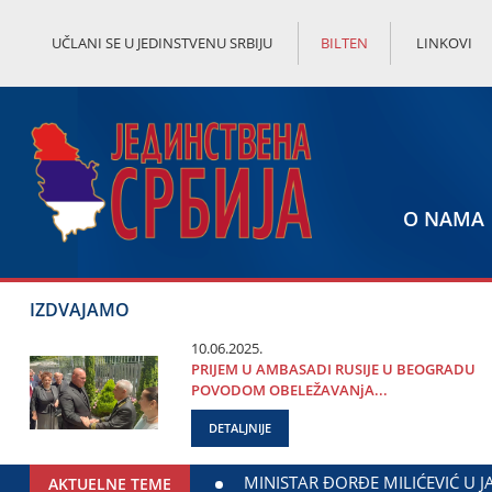
UČLANI SE U JEDINSTVENU SRBIJU
BILTEN
LINKOVI
O NAMA
IZDVAJAMO
10.06.2025.
PRIЈEM U AMBASADI RUSIЈE U BEOGRADU
POVODOM OBELEŽAVANjA...
DETALJNIJE
 SARADNjE GRADA ЈAGODINE I MINISTARSTVA ZADUŽENOG ZA 
AKTUELNE TEME