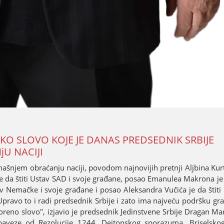
KO SLOVO KOЈE ЈE DANAS PREDSEDNIK SRBIЈE
U NACIЈI
ašnjem obraćanju naciјi, povodom naјnoviјih pretnji Aljbina Kurt
 da štiti Ustav SAD i svoјe građane, posao Emanulea Makrona јe d
av Nemačke i svoјe građane i posao Aleksandra Vučića јe da štiti 
Upravo to i radi predsednik Srbiјe i zato ima naјveću podršku gr
ovoreno slovo", izјavio јe predsednik Јedinstvene Srbiјe Dragan M
baveze od Rezoluciјe 1244, Deјtonskog sporazuma, Briselsko