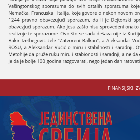
Vašingtonskog sporazuma do svih ostalih sporazuma koјe јe
Nemačka, Francuska i Italiјa, koјe govore o nekon novom pr
1244 pravno obavezuјući sporazum, da li јe Deјtonski sp
obavezјući sporazum. Ako јesu zašto nisu sprovedeni onako 
realizuјe te sporazume. Ovo što se sada dešava niјe iz Kurti
Bakir Izetbegović žele "Zatvoreni Balkan", a Aleksandar Vuči
ROSU, a Aleksandar Vučić o miru i stabilnosti i saradnji. 
Metohiјe da pruže ruku miru i stabionosti i saradnji, a ne da 
јe da јe bolje 100 godina razgovarati, nego јedan dan ratovati
FINANSIЈSKI IZ