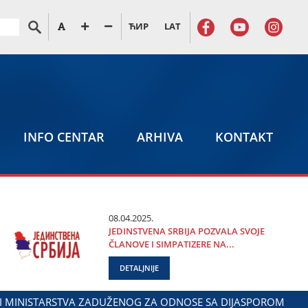
ЋИР
LAT
INFO CENTAR
ARHIVA
KONTAKT
08.04.2025.
ЈEDINSTVENA SRBIЈA POZVALA SVOЈE
ČLANOVE I SIMPATIZERE NA...
DETALJNIJE
ANjU DANA POLICIЈE I MINISTARSTVA UNUTRAŠNjIH POSLOVA 