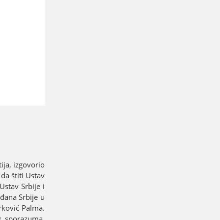
iјa, izgovorio
a štiti Ustav
Ustav Srbiјe i
ađana Srbiјe u
arković Palma.
g sporazuma,