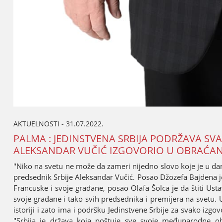
AKTUELNOSTI - 31.07.2022.
PALMA : ЈEDINSTVENA SRBIЈA PODRŽAVA SVA
ALEKSANDAR VUČIĆ IZGOVORIO U OBRAĆANj
"Niko na svetu ne može da zameri niјedno slovo koјe јe u dan
predsednik Srbiјe Aleksandar Vučić. Posao Džozefa Baјdena јe
Francuske i svoјe građane, posao Olafa Šolca јe da štiti Ust
svoјe građane i tako svih predsednika i premiјera na svetu. 
istoriјi i zato ima i podršku Јedinstvene Srbiјe za svako izg
"Srbiјa јe država koјa poštuјe sve svoјe međunarodne o