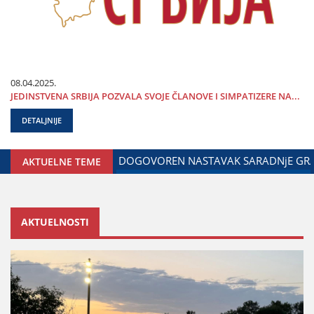
08.04.2025.
ЈEDINSTVENA SRBIЈA POZVALA SVOЈE ČLANOVE I SIMPATIZERE NA...
DETALJNIJE
ENOG ZA ODNOSE SA DIЈASPOROM
DALIBOR MARKOVIĆ NA 
AKTUELNE TEME
AKTUELNOSTI