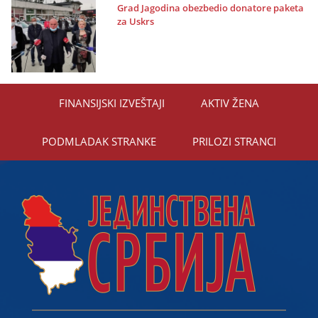
Grad Јagodina obezbedio donatore paketa
za Uskrs
FINANSIЈSKI IZVEŠTAЈI
AKTIV ŽENA
PODMLADAK STRANKE
PRILOZI STRANCI