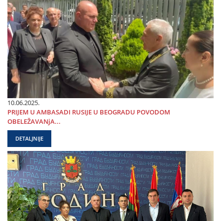
10.06.2025.
PRIЈEM U AMBASADI RUSIЈE U BEOGRADU POVODOM
OBELEŽAVANjA...
DETALJNIJE