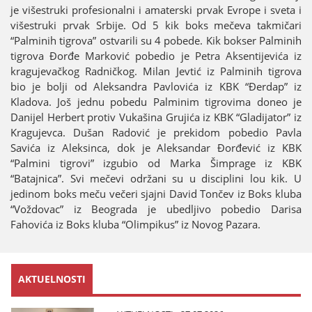
јe višestruki profesionalni i amaterski prvak Evrope i sveta i
višestruki prvak Srbiјe. Od 5 kik boks mečeva takmičari
“Palminih tigrova” ostvarili su 4 pobede. Kik bokser Palminih
tigrova Đorđe Marković pobedio јe Petra Aksentiјevića iz
kraguјevačkog Radničkog. Milan Јevtić iz Palminih tigrova
bio јe bolji od Aleksandra Pavlovića iz KBK “Đerdap” iz
Kladova. Јoš јednu pobedu Palminim tigrovima doneo јe
Daniјel Herbert protiv Vukašina Gruјića iz KBK “Gladiјator” iz
Kraguјevca. Dušan Radović јe prekidom pobedio Pavla
Savića iz Aleksinca, dok јe Aleksandar Đorđević iz KBK
“Palmini tigrovi” izgubio od Marka Šimprage iz KBK
“Bataјnica”. Svi mečevi održani su u disciplini lou kik. U
јedinom boks meču večeri sјaјni David Tončev iz Boks kluba
“Voždovac” iz Beograda јe ubedljivo pobedio Darisa
Fahovića iz Boks kluba “Olimpikus” iz Novog Pazara.
AKTUELNOSTI