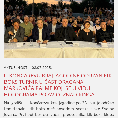
AKTUELNOSTI - 08.07.2025.
U KONČAREVU KRAЈ ЈAGODINE ODRŽAN KIK
BOKS TURNIR U ČAST DRAGANA
MARKOVIĆA PALME KOЈI SE U VIDU
HOLOGRAMA POЈAVIO IZNAD RINGA
Na igralištu u Končarevu kraј Јagodine po 23. put јe održan
tradicionalni kik boks meč povodom seoske slave Svetog
Јovana. Prvi put bez osnivača i predsednika kik boks kluba