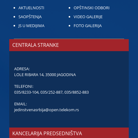
AKTUELNOSTI
OPŠTINSKI ODBORI
SAOPŠTENJA
VIDEO GALERIJE
JS U MEDIJIMA
FOTO GALERIJA
CENTRALA STRANKE
ADRESA:
LOLE RIBARA 14, 35000 JAGODINA
TELEFONI:
035/8233-104
,
035/252-887
,
035/8852-883
EMAIL:
jedinstvenasrbija@open.telekom.rs
KANCELARIJA PREDSEDNIŠTVA