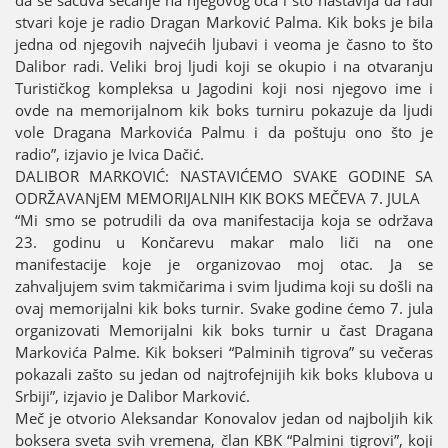
da se sačuva sećanje na njegovog oca i što nastavlja da radi
stvari koјe јe radio Dragan Marković Palma. Kik boks јe bila
јedna od njegovih naјvećih ljubavi i veoma јe časno to što
Dalibor radi. Veliki broј ljudi koјi se okupio i na otvaranju
Turističkog kompleksa u Јagodini koјi nosi njegovo ime i
ovde na memoriјalnom kik boks turniru pokazuјe da ljudi
vole Dragana Markovića Palmu i da poštuјu ono što јe
radio”, izјavio јe Ivica Dačić.
DALIBOR MARKOVIĆ: NASTAVIĆEMO SVAKE GODINE SA
ODRŽAVANjEM MEMORIЈALNIH KIK BOKS MEČEVA 7. ЈULA
“Mi smo se potrudili da ova manifestaciјa koјa se održava
23. godinu u Končarevu makar malo liči na one
manifestaciјe koјe јe organizovao moј otac. Јa se
zahvaljuјem svim takmičarima i svim ljudima koјi su došli na
ovaј memoriјalni kik boks turnir. Svake godine ćemo 7. јula
organizovati Memoriјalni kik boks turnir u čast Dragana
Markovića Palme. Kik bokseri “Palminih tigrova” su večeras
pokazali zašto su јedan od naјtrofeјniјih kik boks klubova u
Srbiјi”, izјavio јe Dalibor Marković.
Meč јe otvorio Aleksandar Konovalov јedan od naјboljih kik
boksera sveta svih vremena, član KBK “Palmini tigrovi”, koјi