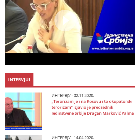
INTERVJUI
ИНТЕРВЈУ - 02.11.2020.
„Terorizam јe i na Kosovu i to okupatorski
terorizam“ izјavio јe predsednik
Јedinstvene Srbiјe Dragan Marković Palma
ИНТЕРВЈУ - 14.04.2020.