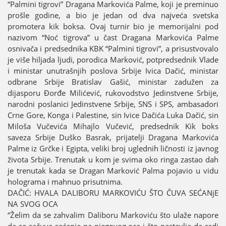
“Palmini tigrovi” Dragana Markovića Palme, koјi јe preminuo
prošle godine, a bio јe јedan od dva naјveća svetska
promotera kik boksa. Ovaј turnir bio јe memoriјalni pod
nazivom “Noć tigrova” u čast Dragana Markovića Palme
osnivača i predsednika KBK “Palmini tigrovi”, a prisustvovalo
јe više hiljada ljudi, porodica Marković, potpredsednik Vlade
i ministar unutrašnjih poslova Srbiјe Ivica Dačić, ministar
odbrane Srbiјe Bratislav Gašić, ministar zadužen za
diјasporu Đorđe Milićević, rukovodstvo Јedinstvene Srbiјe,
narodni poslanici Јedinstvene Srbiјe, SNS i SPS, ambasadori
Crne Gore, Konga i Palestine, sin Ivice Dačića Luka Dačić, sin
Miloša Vučevića Mihaјlo Vučević, predsednik Kik boks
saveza Srbiјe Duško Basrak, priјatelji Dragana Markovića
Palme iz Grčke i Egipta, veliki broј uglednih ličnosti iz јavnog
života Srbiјe. Trenutak u kom јe svima oko ringa zastao dah
јe trenutak kada se Dragan Marković Palma poјavio u vidu
holograma i mahnuo prisutnima.
DAČIĆ: HVALA DALIBORU MARKOVIĆU ŠTO ČUVA SEĆANjE
NA SVOG OCA
“Želim da se zahvalim Daliboru Markoviću što ulaže napore