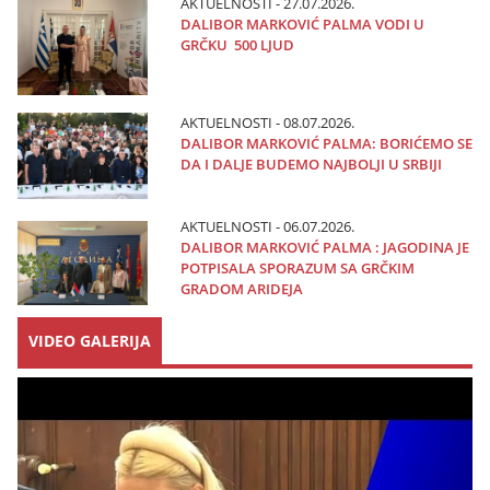
AKTUELNOSTI - 27.07.2026.
DALIBOR MARKOVIĆ PALMA VODI U
GRČKU 500 LJUD
AKTUELNOSTI - 08.07.2026.
DALIBOR MARKOVIĆ PALMA: BORIĆEMO SE
DA I DALJE BUDEMO NAJBOLJI U SRBIJI
AKTUELNOSTI - 06.07.2026.
DALIBOR MARKOVIĆ PALMA : JAGODINA JE
POTPISALA SPORAZUM SA GRČKIM
GRADOM ARIDEJA
VIDEO GALERIJA