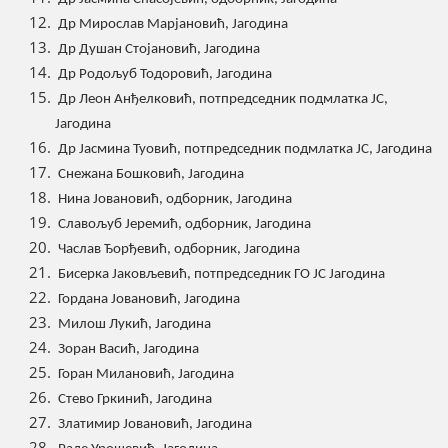
Др Мирослав Марјановић, Јагодина
Др Душан Стојановић, Јагодина
Др Родољуб Тодоровић, Јагодина
Др Леон Анђелковић, потпредседник подмлатка ЈС,
Јагодина
Др Јасмина Туовић, потпредседник подмлатка ЈС, Јагодина
Снежана Бошковић, Јагодина
Нина Јовановић, одборник, Јагодина
Славољуб Јеремић, одборник, Јагодина
Часлав Ђорђевић, одборник, Јагодина
Бисерка Јаковљевић, потпредседник ГО ЈС Јагодина
Гордана Јовановић, Јагодина
Милош Лукић, Јагодина
Зоран Васић, Јагодина
Горан Милановић, Јагодина
Стево Гркинић, Јагодина
Златимир Јовановић, Јагодина