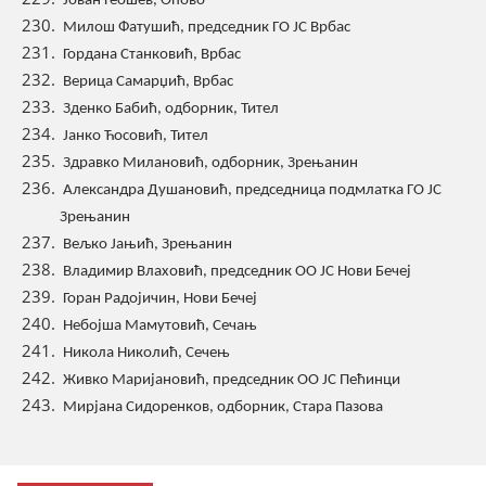
Јован Геошев, Опово
Милош Фатушић, председник ГО ЈС Врбас
Гордана Станковић, Врбас
Верица Самарџић, Врбас
Зденко Бабић, одборник, Тител
Јанко Ћосовић, Тител
Здравко Милановић, одборник, Зрењанин
Александра Душановић, председница подмлатка ГО ЈС
Зрењанин
Вељко Јањић, Зрењанин
Владимир Влаховић, председник ОО ЈС Нови Бечеј
Горан Радојичин, Нови Бечеј
Небојша Мамутовић, Сечањ
Никола Николић, Сечењ
Живко Маријановић, председник ОО ЈС Пећинци
Мирјана Сидоренков, одборник, Стара Пазова