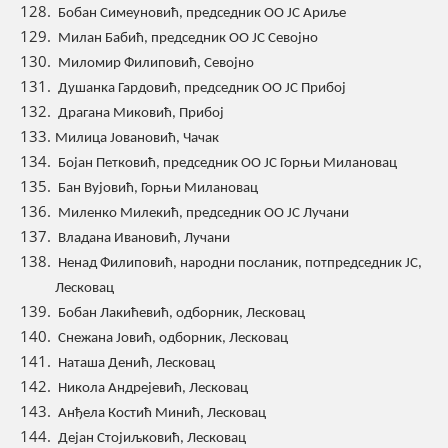
Бобан Симеуновић, председник ОО ЈС Ариље
Милан Бабић, председник ОО ЈС Севојно
Миломир Филиповић, Севојно
Душанка Гардовић, председник ОО ЈС Прибој
Драгана Миковић, Прибој
Милица Јовановић, Чачак
Бојан Петковић, председник ОО ЈС Горњи Милановац
Бан Вујовић, Горњи Милановац
Миленко Милекић, председник ОО ЈС Лучани
Владана Ивановић, Лучани
Ненад Филиповић, народни посланик, потпредседник ЈС,
Лесковац
Бобан Лакићевић, одборник, Лесковац
Снежана Јовић, одборник, Лесковац
Наташа Денић, Лесковац
Никола Андрејевић, Лесковац
Анђела Костић Минић, Лесковац
Дејан Стојиљковић, Лесковац