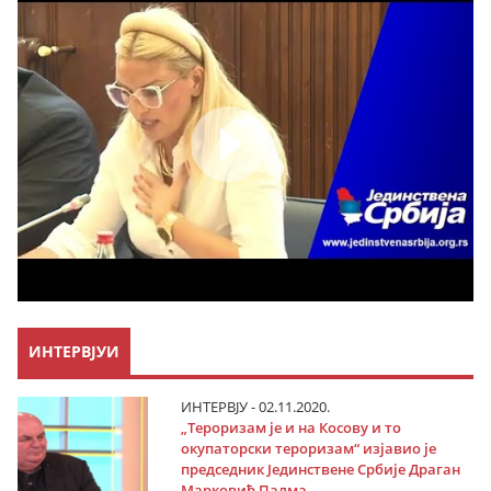
ИНТЕРВЈУИ
ИНТЕРВЈУ - 02.11.2020.
„Тероризам је и на Косову и то
окупаторски тероризам“ изјавио је
председник Јединствене Србије Драган
Марковић Палма