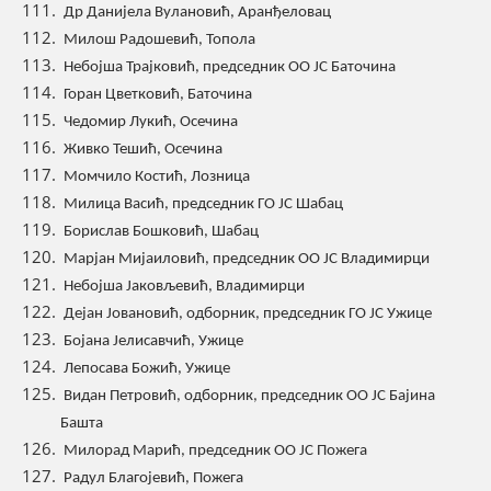
Др Данијела Вулановић, Аранђеловац
Милош Радошевић, Топола
Небојша Трајковић, председник ОО ЈС Баточина
Горан Цветковић, Баточина
Чедомир Лукић, Осечина
Живко Тешић, Осечина
Момчило Костић, Лозница
Милица Васић, председник ГО ЈС Шабац
Борислав Бошковић, Шабац
Марјан Мијаиловић, председник ОО ЈС Владимирци
Небојша Јаковљевић, Владимирци
Дејан Јовановић, одборник, председник ГО ЈС Ужице
Бојана Јелисавчић, Ужице
Лепосава Божић, Ужице
Видан Петровић, одборник, председник ОО ЈС Бајина
Башта
Милорад Марић, председник ОО ЈС Пожега
Радул Благојевић, Пожега