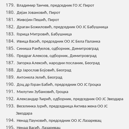
Владимир Танчев, председник ГО ЈС Пирот
Дејан Јовановић, Пирот
Живојин Пешић, Пирот
Драган Божиловић, председник ОО ЈС Бабушница
Горица Митровић, Бабушница
Ивица Васић, председник ОО ЈС Бела Паланка
Синиша Ранђелов, одборник, Димитровград
Предраг Алексов, одборник, Димитровград
Загорка Алексић, народни посланик, Београд
Др Јарослав Бојовић, Београд
Антонела Јелић, Београд
Доц др Горан Бабић, председник ОО ЈС Гроцка
Милутин Зубановић, Гроцка
Александар Ћирић, одборник, председник ОО ЈС Звездара
Веселинка Јурић, председница Актива жена ОО ЈС
Звездара
Ненад Пауновић, председник ОО ЈС Лазаревац
Ненад Васић, Лазаревац