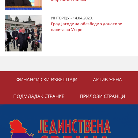
ИНТЕРВЈУ - 14.04.2020.
Град Јагодина обезбедио донаторе
пакета за Ускрс
ФИНАНСИЈСКИ ИЗВЕШТАЈИ
АКТИВ ЖЕНА
ПОДМЛАДАК СТРАНКЕ
ПРИЛОЗИ СТРАНЦИ