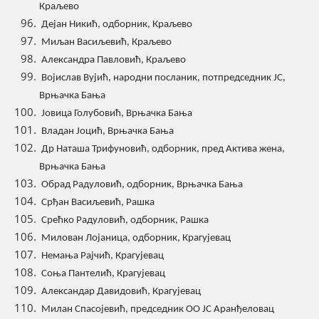
Краљево
Дејан Никић, одборник, Краљево
Миљан Васиљевић, Краљево
Александра Павловић, Краљево
Војислав Вујић, народни посланик, потпредседник ЈС,
Врњачка Бања
Јовица Голубовић, Врњачка Бања
Владан Јоцић, Врњачка Бања
Др Наташа Трифуновић, одборник, пред Актива жена,
Врњачка Бања
Обрад Радуловић, одборник, Врњачка Бања
Срђан Васиљевић, Рашка
Срећко Радуловић, одборник, Рашка
Милован Лојаница, одборник, Крагујевац
Немања Рајчић, Крагујевац
Соња Пантелић, Крагујевац
Александар Давидовић, Крагујевац
Милан Спасојевић, председник ОО ЈС Аранђеловац