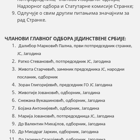
Надзорног одбора и Статутарне комисије Странке;
Одлучује о свим другим питањима значајним за
рад Странке.
ЧЛАНОВИ ГЛАВНОГ ОДБОРА ЈЕДИНСТВЕНЕ СРБИЈЕ:
Далибор Марковић Палма, први потпредседник странке,
ЈС, Јагодина
Ратко Стевановић, потпредседник ЈС, Јагодина
Живота Старчевић, заменик председника ЈС, народни
посланик, одборник
Зоран Глигоријевић, председник ГО ЈС Јагодина
Животије Јовановић, одборник, Јагодина
Снежана Вукашиновић, одборник, Јагодина
Бојана Антонијевић, одборник, Јагодина
Марија Јовановић, потпредседница ЈС, Јагодина
Др Валентин Михајлов, одборник, Јагодина
Др Миодраг Јаркин, одборник, Јагодина
Др Јасмина Спасојевић, одборник, Јагодина