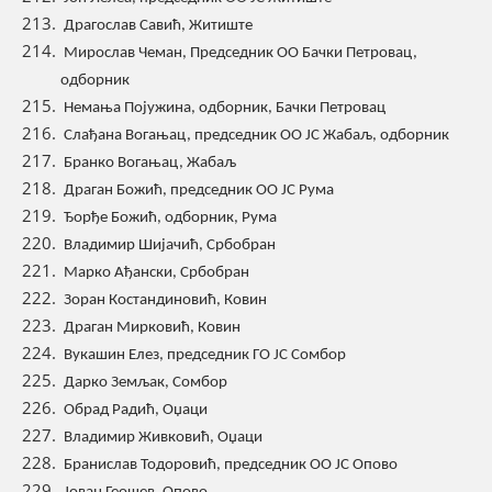
Драгослав Савић, Житиште
Мирослав Чеман, Председник ОО Бачки Петровац,
одборник
Немања Појужина, одборник, Бачки Петровац
Слађана Вогањац, председник ОО ЈС Жабаљ, одборник
Бранко Вогањац, Жабаљ
Драган Божић, председник ОО ЈС Рума
Ђорђе Божић, одборник, Рума
Владимир Шијачић, Србобран
Марко Ађански, Србобран
Зоран Костандиновић, Ковин
Драган Мирковић, Ковин
Вукашин Елез, председник ГО ЈС Сомбор
Дарко Земљак, Сомбор
Обрад Радић, Оџаци
Владимир Живковић, Оџаци
Бранислав Тодоровић, председник ОО ЈС Опово