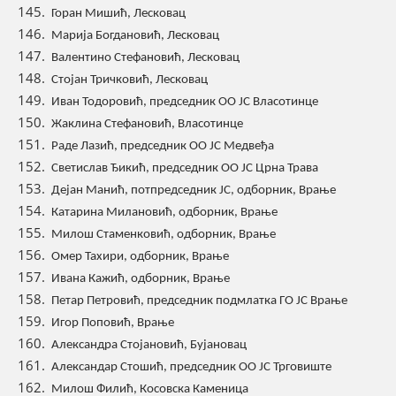
Горан Мишић, Лесковац
Марија Богдановић, Лесковац
Валентино Стефановић, Лесковац
Стојан Тричковић, Лесковац
Иван Тодоровић, председник ОО ЈС Власотинце
Жаклина Стефановић, Власотинце
Раде Лазић, председник ОО ЈС Медвеђа
Светислав Ђикић, председник ОО ЈС Црна Трава
Дејан Манић, потпредседник ЈС, одборник, Врање
Катарина Милановић, одборник, Врање
Милош Стаменковић, одборник, Врање
Омер Тахири, одборник, Врање
Ивана Кажић, одборник, Врање
Петар Петровић, председник подмлатка ГО ЈС Врање
Игор Поповић, Врање
Александра Стојановић, Бујановац
Александар Стошић, председник ОО ЈС Трговиште
Милош Филић, Косовска Каменица