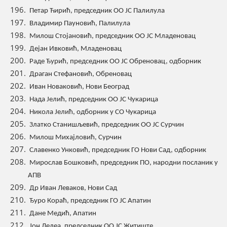
Петар Ћирић, председник ОО ЈС Палилула
Владимир Пауновић, Палилула
Милош Стојановић, председник ОО ЈС Младеновац
Дејан Ивковић, Младеновац
Раде Ђурић, председник ОО ЈС Обреновац, одборник
Драган Стефановић, Обреновац
Иван Новаковић, Нови Београд
Нада Јелић, председник ОО ЈС Чукарица
Никола Јелић, одборник у СО Чукарица
Златко Станишљевић, председник ОО ЈС Сурчин
Милош Михајловић, Сурчин
Славенко Унковић, председник ГО Нови Сад, одборник
Мирослав Бошковић, председник ПО, народни посланик у
АПВ
Др Иван Леваков, Нови Сад
Ђуро Кораћ, председник ГО ЈС Апатин
Дане Медић, Апатин
Јон Лелеа, председник ОО ЈС Житиште