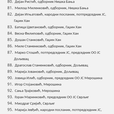
Дејан Ристић, одборник Нишка Бања
Милош Миленковић, одборник, Нишка Бања
Дејан Игњатовић, народни посланик, потпредседник ЈС,
Гаџин Хан
Батица Цветановић, одборник, Гаџин Хан
Весна Филиповић, одборник, Гаџин Хан
Душан Станковић, Гаџин Хан
Миле Стаменковић, одборник, Гаџин Хан
Марко Стошић, потпредседник ЈС, председник ОО ЈС
Дољевац
Драгослав Стаменковић, одборник, Дољевац
Марија Јовановић, одборник, Дољевац
Јовица Илић, одборник, председник ОО ЈС Мерошина
Игор Стојановић, Мерошина
Сања Трајковић, Мерошина
Горан Маринковић, председник ОО ЈС Сврљиг
Миодраг Срејић, Сврљиг
Марија Јевђић, народни посланик, потпредседник ЈС,