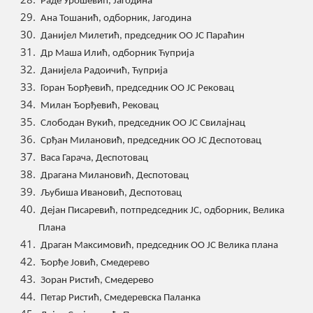
Раде Урошевић, Јагодина
Ана Тошанић, одборник, Јагодина
Данијел Милетић, председник ОО ЈС Параћин
Др Маша Илић, одборник Ћуприја
Данијела Радоичић, Ћуприја
Горан Ђорђевић, председник ОО ЈС Рековац
Милан Ђорђевић, Рековац
Слободан Вукић, председник ОО ЈС Свилајнац
Срђан Милановић, председник ОО ЈС Деспотовац
Васа Гарача, Деспотовац
Драгана Милановић, Деспотовац
Љубиша Ивановић, Деспотовац
Дејан Писаревић, потпредседник ЈС, одборник, Велика
Плана
Драган Максимовић, председник ОО ЈС Велика плана
Ђорђе Јовић, Смедерево
Зоран Ристић, Смедерево
Петар Ристић, Смедеревска Паланка