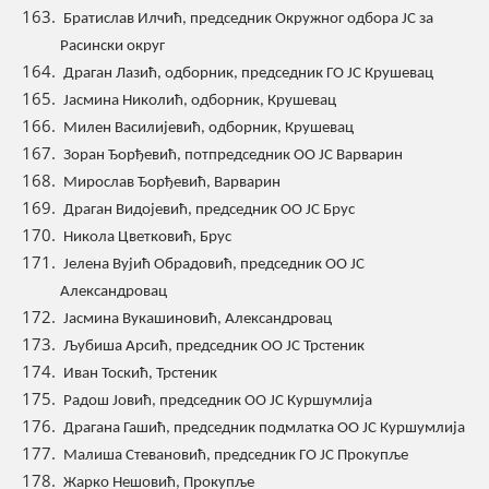
Братислав Илчић, председник Окружног одбора ЈС за
Расински округ
Драган Лазић, одборник, председник ГО ЈС Крушевац
Јасмина Николић, одборник, Крушевац
Милен Василијевић, одборник, Крушевац
Зоран Ђорђевић, потпредседник ОО ЈС Варварин
Мирослав Ђорђевић, Варварин
Драган Видојевић, председник ОО ЈС Брус
Никола Цветковић, Брус
Јелена Вујић Обрадовић, председник ОО ЈС
Александровац
Јасмина Вукашиновић, Александровац
Љубиша Арсић, председник ОО ЈС Трстеник
Иван Тоскић, Трстеник
Радош Јовић, председник ОО ЈС Куршумлија
Драгана Гашић, председник подмлатка ОО ЈС Куршумлија
Малиша Стевановић, председник ГО ЈС Прокупље
Жарко Нешовић, Прокупље