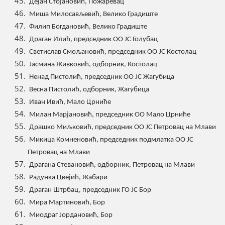
Дејан Стојановић, Пожаревац
Миша Милосављевић, Велико Градиште
Филип Богдановић, Велико Градиште
Драган Илић, председник ОО ЈС Голубац
Светислав Смољановић, председник ОО ЈС Костолац
Јасмина Живковић, одборник, Костолац
Ненад Пистолић, председник ОО ЈС Жагубица
Весна Пистолић, одборник, Жагубица
Иван Ивић, Мало Црниће
Милан Марјановић, председник ОО Мало Црниће
Драшко Миљковић, председник ОО ЈС Петровац на Млави
Микица Комненовић, председник подмлатка ОО ЈС
Петровац на Млави
Драгана Стевановић, одборник, Петровац на Млави
Радунка Цвејић, Жабари
Драган Штрбац, председник ГО ЈС Бор
Мира Мартиновић, Бор
Миодраг Јордановић, Бор