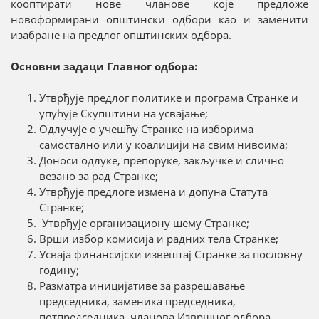
кооптирати нове чланове које предложе
новоформирани општински одбори као и заменити
изабране на предлог општинских одбора.
Основни задаци Главног одбора:
Утврђује предлог политике и програма Странке и
упућује Скупштини на усвајање;
Одлучује о учешћу Странке на изборима
самостално или у коалицији на свим нивоима;
Доноси одлуке, препоруке, закључке и слично
везано за рад Странке;
Утврђује предлоге измена и допуна Статута
Странке;
Утврђује организациону шему Странке;
Врши избор комисија и радних тела Странке;
Усваја финансијски извештај Странке за пословну
годину;
Разматра иницијативе за разрешавање
председника, заменика председника,
потпредседника, чланова Извршног одбора,