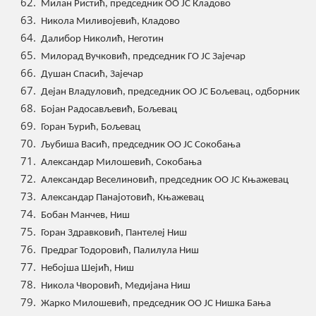
Милан Ристић, председник ОО ЈС Кладово
Никола Миливојевић, Кладово
Далибор Николић, Неготин
Милорад Вучковић, председник ГО ЈС Зајечар
Душан Спасић, Зајечар
Дејан Владуловић, председник ОО ЈС Бољевац, одборник
Бојан Радосављевић, Бољевац
Горан Ђурић, Бољевац
Љубиша Васић, председник ОО ЈС Сокобања
Александар Милошевић, Сокобања
Александар Веселиновић, председник ОО ЈС Књажевац
Александар Панајотовић, Књажевац
Бобан Манчев, Ниш
Горан Здравковић, Пантелеј Ниш
Предраг Тодоровић, Палилула Ниш
Небојша Шејић, Ниш
Никола Чворовић, Медијана Ниш
Жарко Милошевић, председник ОО ЈС Нишка Бања