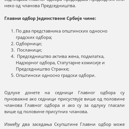
неко од чланова Председништва.
Главни одбор Јединствене Србије чине:
По два представника општинских односно
градских одбора;
Одборници;
Посланици;
Председништво актива жена, подмлатка,
Надзорног одбора, Статутарне комисије и
Председништво Странке;
Општински односно градски одбори.
Одлуке донете на седници Главног одбора су
пуноважне ако седници присуствује више од половине
чланова Главног одбора и ако су за одлуку гласали
више од половине присутних чланова.
Између два заседања Скупштине Главни одбор може