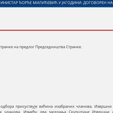
НЕ И МИНИСТАРСТВА ЗАДУЖЕНОГ ЗА ОДНОСЕ СА ДИЈАСПО
Странке на предлог Председништва Странке.
дбора присуствује већина изабраних чланова. Извршни 
их чланова. Између два заседања Скупштине Извршни