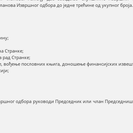
нова Извршног одбора до једне трећине од укупног броја.
ину;
а Странке;
а рад Странке;
е, вођење пословних књига, доношење финансијских извеш
ији;
вршног одбора руководи Председник или члан Председништ