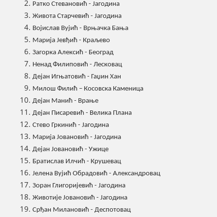
Ратко Стевановић - Јагодина
Живота Старчевић - Јагодина
Војислав Вујић - Врњачка Бања
Марија Јевђић - Краљево
Загорка Алексић - Београд
Ненад Филиповић - Лесковац
Дејан Игњатовић - Гаџин Хан
Милош Филић – Косовска Каменица
Дејан Манић - Врање
Дејан Писаревић - Велика Плана
Стево Гркинић - Јагодина
Марија Јовановић - Јагодина
Дејан Јовановић - Ужице
Братислав Илчић - Крушевац
Јелена Вујић Обрадовић - Александровац
Зоран Глигоријевић - Јагодина
Животије Јовановић - Јагодина
Срђан Милановић - Деспотовац