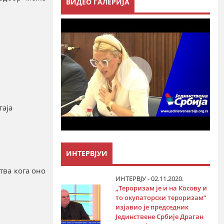
ВИДЕО ГАЛЕРИЈА
таја
ИНТЕРВЈУИ
ва кога оно
ИНТЕРВЈУ - 02.11.2020.
„Тероризам је и на Косову и
то окупаторски тероризам“
изјавио је председник
Јединствене Србије Драган