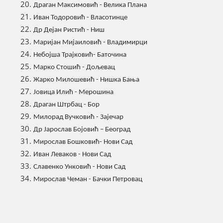
Драган Максимовић - Велика Плана
Иван Тодоровић - Власотинце
Др Дејан Ристић - Ниш
Маријан Мијаиловић - Владимирци
Небојша Трајковић- Баточина
Марко Стошић - Дољевац
Жарко Милошевић - Нишка Бања
Јовица Илић - Мерошина
Драган Штрбац - Бор
Милорад Вучковић - Зајечар
Др Јарослав Бојoвић – Београд
Мирослав Бошковић- Нови Сад
Иван Леваков - Нови Сад
Славенко Унковић - Нови Сад
Мирослав Чеман - Бачки Петровац