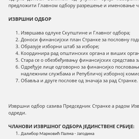
предложити Главном одбору разрешење и именовање чла
ИЗВРШНИ ОДБОР
Извршава одлуке Скупштине и Главног одбора;
Доноси финансијски план Странке за пословну год
Образује изборни штаб за изборе;
Координира рад општинских органа и виших орган
Стара се о обезбеђивању финансијских средстава з
Одређује лице одговорно за финансијко пословањ
надлежним службама и Републичој изборној комис
Обавља и друге послове од значаја за рад Странке.
Извршни одбор сазива Председник Странке а радом Из
одреди.
ЧЛАНОВИ ИЗВРШНОГ ОДБОРА ЈЕДИНСТВЕНЕ СРБИЈЕ:
Далибор Марковић Палма - Јагодина