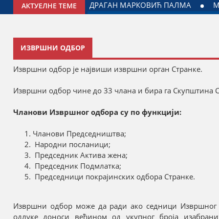
ЈАГОДИНИ: ДОГОВОРЕН НАСТАВАК САРАДЊЕ ГРАДА ЈАГОДИ
АКТУЕЛНЕ ТЕМЕ
ИЗВРШНИ ОДБОР
Извршни одбор је највиши извршни орган Странке.
Извршни одбор чине до 33 члана и бира га Скупштина 
Чланови Извршног одбора су по функцији:
Чланови Председништва;
Народни посланици;
Председник Актива жена;
Председник Подмлатка;
Председници покрајинских одбора Странке.
Извршни одбор може да ради ако седници Извршног о
одлуке доноси већином од укупног броја изабран