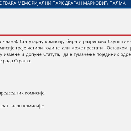
Р ЂОРЂЕ МИЛИЋЕВИЋ У ЈАГОДИНИ: ДОГОВОРЕН НАСТАВАК
а члана). Статутарну комисију бира и разрешава Скупштин
исије траје четири године, али може престати : Оставком
у измене и допуне Статута, даје тумачење појединих одре
 рада Странке.
председник комисије;
а) - члан комисије;