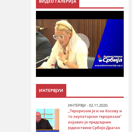
ВИДЕО ГАЛЕРИЈА
ИНТЕРВЈУИ
ИНТЕРВЈУ - 02.11.2020.
„Тероризам је и на Косову и
то окупаторски тероризам“
изјавио је председник
Јединствене Србије Драган