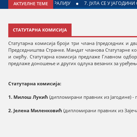
МЕМОРИЈАЛНИ ПАРК ДРАГАН МАРКОВИЋ ПАЛМА
МИНИСТА
АКТУЕЛНЕ ТЕМЕ
СТАТУТАРНА КОМИСИЈА
Статутарна комисија броји три члана (председник и дв
Председништва Странке. Мандат чланова Статутарне ком
и смрћу. Статутарна комисија предлаже Главном одбор
предлаже доношење и других одлука везаних за уређење
Статутарна комисија:
1. Милош Лукић
(дипломирани правник из Јагодине) - 
2. Јелена Миленковић
(дипломирани правник из Зајечар