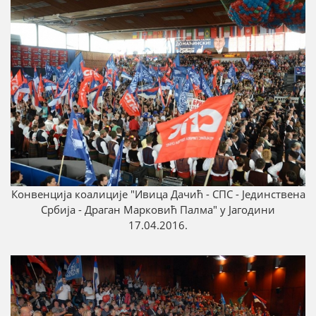
Конвенција коалиције "Ивица Дачић - СПС - Јединствена
Србија - Драган Марковић Палма" у Јагодини
17.04.2016.