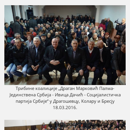
Трибинe коалиције „Драган Марковић Палмa-
Јединствена Србија - Ивица Дачић - Социјалистичка
партија Србије“ у Драгошевцу, Колару и Бресју
18.03.2016.