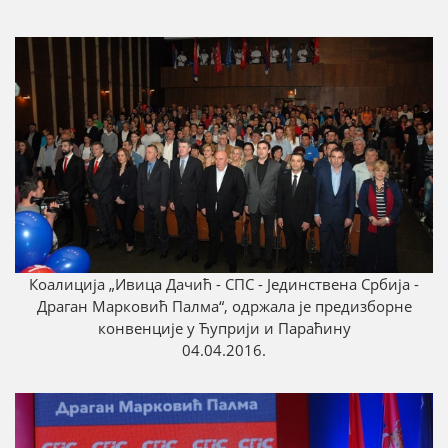
Коалиција „Ивица Дачић - СПС - Јединствена Србија -
Драган Марковић Палма“, одржала је предизборне
конвенције у Ћуприји и Параћину
04.04.2016.