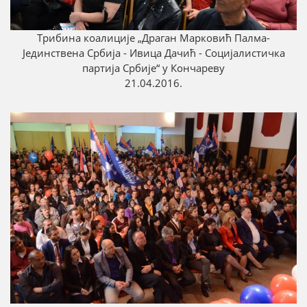
Трибина коалиције „Драган Марковић Палмa-
Јединствена Србија - Ивица Дачић - Социјалистичка
партија Србије“ у Кончареву
21.04.2016.