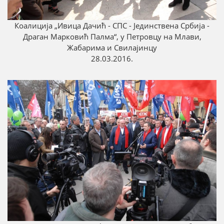
Коалицијa „Ивица Дачић - СПС - Јединствена Србија -
Драган Марковић Палма“, у Петровцу на Млави,
Жабарима и Свилајинцу
28.03.2016.