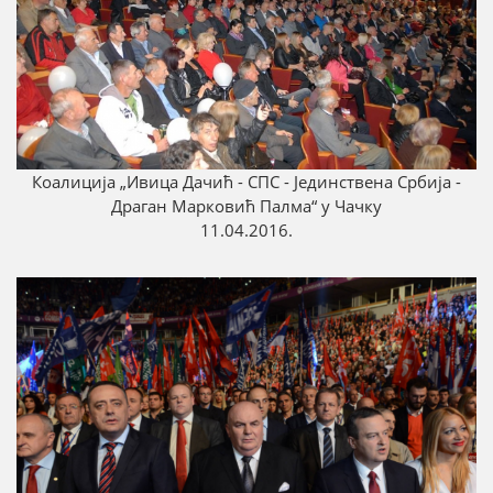
Коалиција „Ивица Дачић - СПС - Јединствена Србија -
Драган Марковић Палма“ у Чачку
11.04.2016.