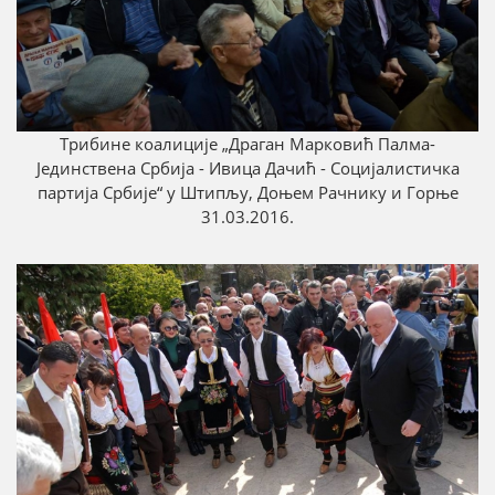
Трибинe коалиције „Драган Марковић Палмa-
Јединствена Србија - Ивица Дачић - Социјалистичка
партија Србије“ у Штипљу, Доњем Рачнику и Горње
31.03.2016.