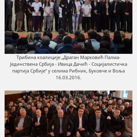
Трибина коалиције „Драган Марковић Палмa-
Јединствена Србија - Ивица Дачић - Социјалистичка
партија Србије“ у селима Рибник, Буковче и Воља
16.03.2016.