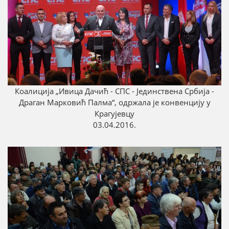
Коалиција „Ивица Дачић - СПС - Јединствена Србија -
Драган Марковић Палма“, одржала је конвенцију у
Крагујевцу
03.04.2016.