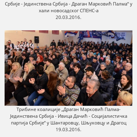
Србије - Јединствена Србија - Драган Марковић Палма“ у
хали новосадског СПЕНС-а
20.03.2016.
Трибинe коалиције „Драган Марковић Палмa-
Јединствена Србија - Ивица Дачић - Социјалистичка
партија Србије“ у Шантаровцу, Шљуковцу и Драгоц
19.03.2016.