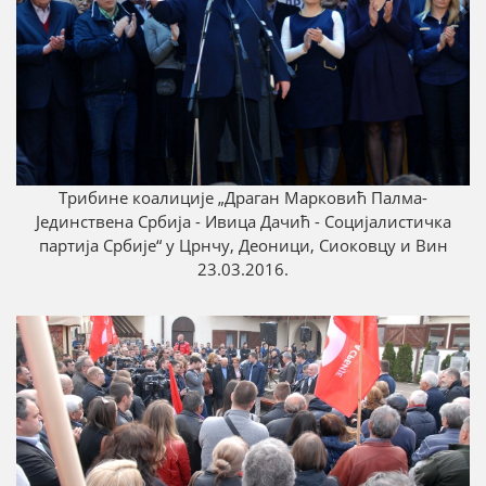
Трибинe коалиције „Драган Марковић Палмa-
Јединствена Србија - Ивица Дачић - Социјалистичка
партија Србије“ у Црнчу, Деоници, Сиоковцу и Вин
23.03.2016.