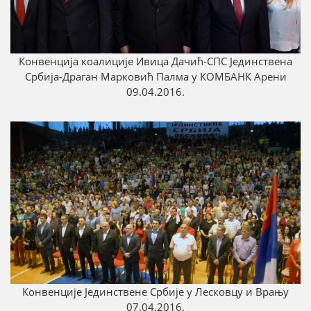
Конвенција коалиције Ивица Дачић-СПС Јединствена
Србија-Драган Марковић Палма у КОМБАНК Арени
09.04.2016.
Конвенције Јединствене Србије у Лесковцу и Врању
07.04.2016.