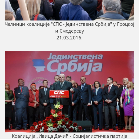
Челници коалиције "СПС - Јединствена Србија" у Гроцкој
и Смедереву
21.03.2016.
Коалиција „Ивица Дачић - Социјалистичка партија