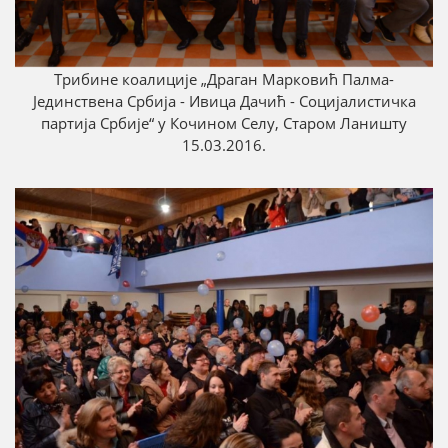
Трибине коалиције „Драган Марковић Палмa-
Јединствена Србија - Ивица Дачић - Социјалистичка
партија Србије“ у Кочином Селу, Старом Ланишту
15.03.2016.