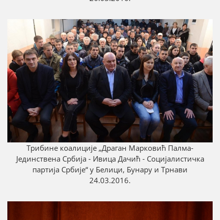
Трибинe коалиције „Драган Марковић Палмa-
Јединствена Србија - Ивица Дачић - Социјалистичка
партија Србије“ у Белици, Бунару и Трнави
24.03.2016.