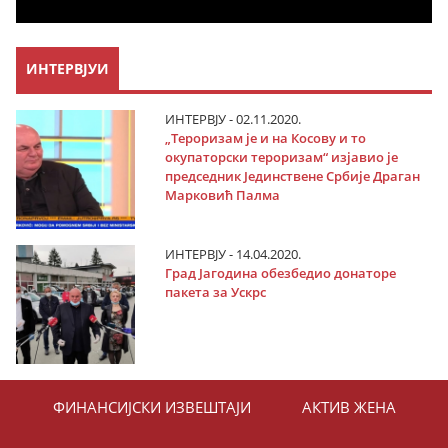
ИНТЕРВЈУИ
ИНТЕРВЈУ - 02.11.2020.
„Тероризам је и на Косову и то
окупаторски тероризам“ изјавио је
председник Јединствене Србије Драган
Марковић Палма
ИНТЕРВЈУ - 14.04.2020.
Град Јагодина обезбедио донаторе
пакета за Ускрс
ФИНАНСИЈСКИ ИЗВЕШТАЈИ
АКТИВ ЖЕНА