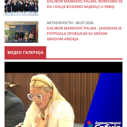
DALIBOR MARKOVIĆ PALMA: BORIĆEMO SE
DA I DALJE BUDEMO NAJBOLJI U SRBIJI
АКТУЕЛНОСТИ - 06.07.2026.
DALIBOR MARKOVIĆ PALMA : JAGODINA JE
POTPISALA SPORAZUM SA GRČKIM
GRADOM ARIDEJA
ВИДЕО ГАЛЕРИЈА