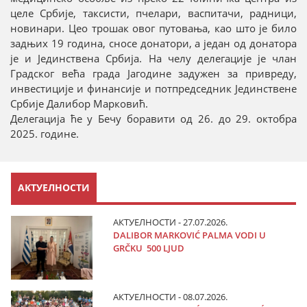
целе Србије, таксисти, пчелари, васпитачи, радници,
новинари. Цео трошак овог путовања, као што је било
задњих 19 година, сносе донатори, а један од донатора
је и Јединствена Србија. На челу делегације је члан
Градског већа града Јагодине задужен за привреду,
инвестиције и финансије и потпредседник Јединствене
Србије Далибор Марковић.
Делегација ће у Бечу боравити од 26. до 29. октобра
2025. године.
АКТУЕЛНОСТИ
АКТУЕЛНОСТИ - 27.07.2026.
DALIBOR MARKOVIĆ PALMA VODI U
GRČKU 500 LJUD
АКТУЕЛНОСТИ - 08.07.2026.