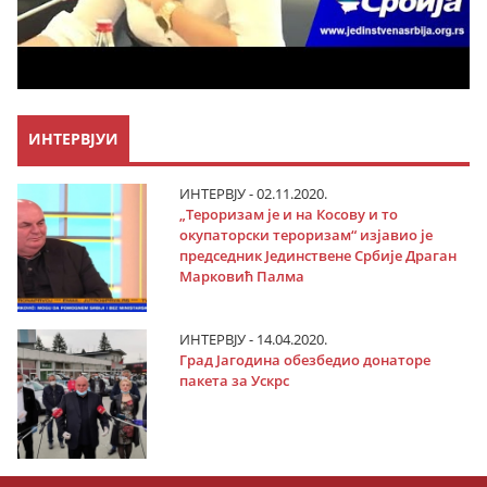
ИНТЕРВЈУИ
ИНТЕРВЈУ - 02.11.2020.
„Тероризам је и на Косову и то
окупаторски тероризам“ изјавио је
председник Јединствене Србије Драган
Марковић Палма
ИНТЕРВЈУ - 14.04.2020.
Град Јагодина обезбедио донаторе
пакета за Ускрс