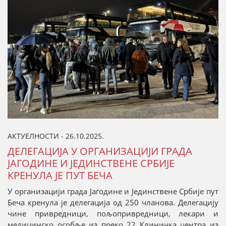
АКТУЕЛНОСТИ - 26.10.2025.
ДЕЛЕГАЦИЈА У ОРГАНИЗАЦИЈИ ГРАДА
ЈАГОДИНЕ И ЈЕДИНСТВЕНЕ СРБИЈЕ
КРЕНУЛА ЈЕ ПУТ БЕЧА
У организацији града Јагодине и Јединствене Србије пут
Беча кренула је делегација од 250 чланова. Делегацију
чине привредници, пољопривредници, лекари и
медицинско особље из преко 22 Клиничка центра из