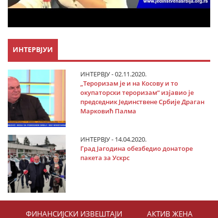
ИНТЕРВЈУИ
ИНТЕРВЈУ - 02.11.2020.
„Тероризам је и на Косову и то
окупаторски тероризам“ изјавио је
председник Јединствене Србије Драган
Марковић Палма
ИНТЕРВЈУ - 14.04.2020.
Град Јагодина обезбедио донаторе
пакета за Ускрс
ФИНАНСИЈСКИ ИЗВЕШТАЈИ
АКТИВ ЖЕНА