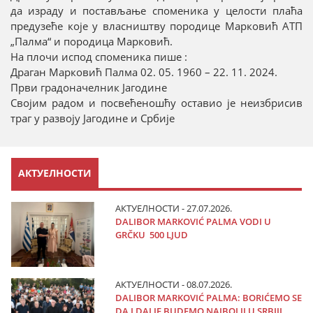
да израду и постављање споменика у целости плаћа
предузеће које у власништву породице Марковић АТП
„Палма“ и породица Марковић.
На плочи испод споменика пише :
Драган Марковић Палма 02. 05. 1960 – 22. 11. 2024.
Први градоначелник Јагодине
Својим радом и посвећеношћу оставио је неизбрисив
траг у развоју Јагодине и Србије
АКТУЕЛНОСТИ
АКТУЕЛНОСТИ - 27.07.2026.
DALIBOR MARKOVIĆ PALMA VODI U
GRČKU 500 LJUD
АКТУЕЛНОСТИ - 08.07.2026.
DALIBOR MARKOVIĆ PALMA: BORIĆEMO SE
DA I DALJE BUDEMO NAJBOLJI U SRBIJI