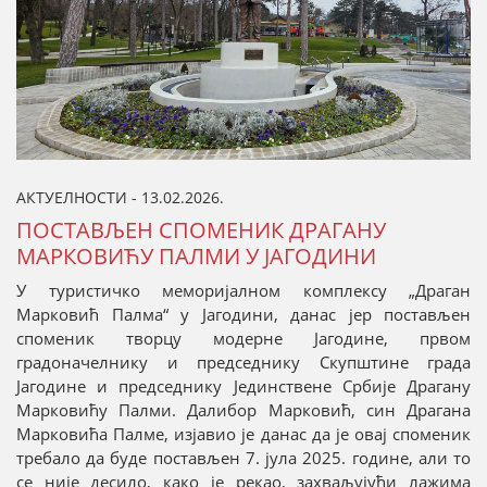
АКТУЕЛНОСТИ - 13.02.2026.
ПОСТАВЉЕН СПОМЕНИК ДРАГАНУ
МАРКОВИЋУ ПАЛМИ У ЈАГОДИНИ
У туристичко меморијалном комплексу „Драган
Марковић Палма“ у Јагодини, данас јер постављен
споменик творцу модерне Јагодине, првом
градоначелнику и председнику Скупштине града
Јагодине и председнику Јединствене Србије Драгану
Марковићу Палми. Далибор Марковић, син Драгана
Марковића Палме, изјавио је данас да је овај споменик
требало да буде постављен 7. јула 2025. године, али то
се није десило, како је рекао, захваљујући лажима