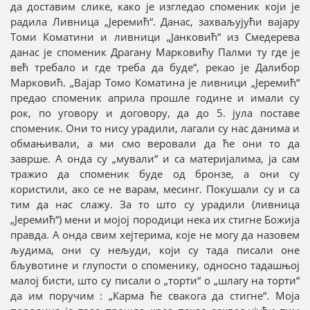
да доставим слике, како је изгледао споменик који је
радила Ливница „Јеремић“. Данас, захваљујући вајару
Томи Коматини и ливници „Јанковић“ из Смедерева
данас је споменик Драгану Марковићу Палми ту где је
већ требало и где треба да буде“, рекао је Далибор
Марковић. „Вајар Томо Коматина је ливници „Јеремић“
предао споменик априла прошле године и имали су
рок, по уговору и договору, да до 5. јула поставе
споменик. Они то нису урадили, лагали су нас данима и
обмањивали, а ми смо веровали да ће они то да
заврше. А онда су „мували“ и са материјалима, ја сам
тражио да споменик буде од бронзе, а они су
користили, ако се не варам, месинг. Покушали су и са
тим да нас слажу. За то што су урадили (ливница
„Јеремић“) мени и мојој породици нека их стигне Божија
правда. А онда свим хејтерима, које не могу да назовем
људима, они су нељуди, који су тада писали оне
бљувотине и глупости о споменику, односно тадашњој
малој бисти, што су писали о „торти“ о „шлагу на торти“
да им поручим : „Карма ће свакога да стигне“. Моја