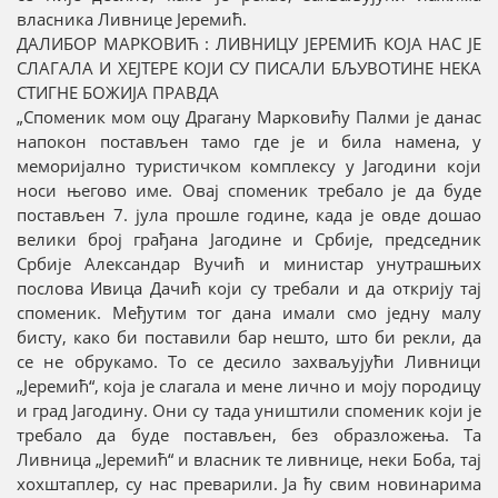
власника Ливнице Јеремић.
ДАЛИБОР МАРКОВИЋ : ЛИВНИЦУ ЈЕРЕМИЋ КОЈА НАС ЈЕ
СЛАГАЛА И ХЕЈТЕРЕ КОЈИ СУ ПИСАЛИ БЉУВОТИНЕ НЕКА
СТИГНЕ БОЖИЈА ПРАВДА
„Споменик мом оцу Драгану Марковићу Палми је данас
напокон постављен тамо где је и била намена, у
меморијално туристичком комплексу у Јагодини који
носи његово име. Овај споменик требало је да буде
постављен 7. јула прошле године, када је овде дошао
велики број грађана Јагодине и Србије, председник
Србије Александар Вучић и министар унутрашњих
послова Ивица Дачић који су требали и да открију тај
споменик. Међутим тог дана имали смо једну малу
бисту, како би поставили бар нешто, што би рекли, да
се не обрукамо. То се десило захваљујући Ливници
„Јеремић“, која је слагала и мене лично и моју породицу
и град Јагодину. Они су тада уништили споменик који је
требало да буде постављен, без образложења. Та
Ливница „Јеремић“ и власник те ливнице, неки Боба, тај
хохштаплер, су нас преварили. Ја ћу свим новинарима