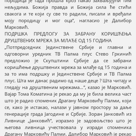
породица је тада прошла кроз пакао захваљујући тим
нељудима. Божија правда и Божија сила ће стићи
свакога и те који су све то радили, писали и вређали
моју породицу и мог оца“, нагласио је Далибор
Марковић.
ПОДРШКА ПРЕДЛОГУ ЗА ЗАБРАНУ КОРИШЋЕЊА
ДРУШТВЕНИХ МРЕЖА ЗА МЛАЂЕ ОД 15 ГОДИНА
„Потпредседник Јединствене Србије и главни и
одговорни уредник ТВ Палма плус Стево Гркинић
предложио је Скупштини Србије да се забрани
коришћење друштвених мрежа за млађе од 15 година и
за то има подршку и Јединствене Србије и ТВ Палма
плус. Шта ми данас радимо од наше деце ? Шта читају и
гледају на друштвеним мрежама…“, казао је Марковић.
Вајар Тома Коматина је рекао да му је била велика част
што је радио споменик Драгану Марковићу Палми, који
се, како је истакао, налази у јавном простору за даље
генерације града Јагодине и Србије. Зоран Јанковић из
Ливнице „Јанковић“, изразио је задовољство што је
његова ливница учествовала у изради споменика
Драгану Марковићу Палми. Далибор Марковић је рекао