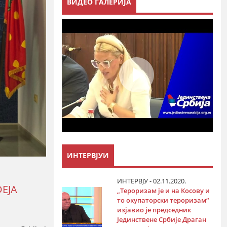
ВИДЕО ГАЛЕРИЈА
ИНТЕРВЈУИ
ИНТЕРВЈУ - 02.11.2020.
DEJA
„Тероризам је и на Косову и
то окупаторски тероризам“
изјавио је председник
Јединствене Србије Драган