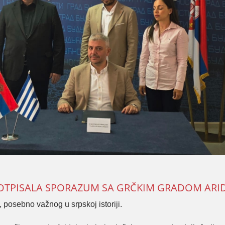
POTPISALA SPORAZUM SA GRČKIM GRADOM ARI
 posebno važnog u srpskoj istoriji.