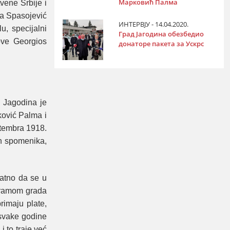
Марковић Палма
vene Srbije i
na Spasojević
ИНТЕРВЈУ - 14.04.2020.
u, specijalni
Град Јагодина обезбедио
ove Georgios
донаторе пакета за Ускрс
 Jagodina je
ković Palma i
ptembra 1918.
ih spomenika,
vatno da se u
ogramom grada
rimaju plate,
 svake godine
i to traje već