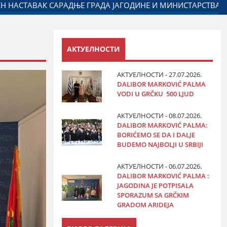
Ћ НА ОБЕЛЕЖАВАЊУ ДАНА ПОЛИЦИЈЕ И МИНИСТАРСТВА У
АКТУЕЛНОСТИ
АКТУЕЛНОСТИ - 27.07.2026.
DALIBOR MARKOVIĆ PALMA
VODI U GRČKU 500 LJUD
АКТУЕЛНОСТИ - 08.07.2026.
DALIBOR MARKOVIĆ PALMA:
BORIĆEMO SE DA I DALJE
BUDEMO NAJBOLJI U SRBIJI
АКТУЕЛНОСТИ - 06.07.2026.
DALIBOR MARKOVIĆ PALMA :
JAGODINA JE POTPISALA
SPORAZUM SA GRČKIM
GRADOM ARIDEJA