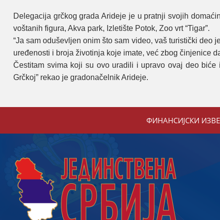
Delegacija grčkog grada Arideje je u pratnji svojih domać
voštanih figura, Akva park, Izletište Potok, Zoo vrt “Tigar”.
“Ja sam oduševljen onim što sam video, vaš turistički deo 
uređenosti i broja životinja koje imate, već zbog činjenice
Čestitam svima koji su ovo uradili i upravo ovaj deo biće
Grčkoj” rekao je gradonačelnik Arideje.
ФИНАНСИЈСКИ ИЗВ