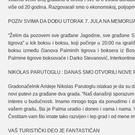
više od 20 godina. Razgovarali smo o ekonomskoj, poljoprivr
POZIV SVIMA DA DOĐU UTORAK 7. JULA NA MEMORI
“Želim da pozovem sve građane Jagodine, sve građane Sr
tigrova” u kik boksu i boksu, koji počinje u 20:00 na igra
boksu između članova Palminih tigrova i boksera iz Bos
Palmine tigrove boksovaće i Darko Stevanović, Interkontinen
NIKOLAS PARUTOGLU : DANAS SMO OTVORILI NOVE P
Gradonačelnik Arideje Nikolas Parutoglu istakao je da su 
novi putevi za građane dva grada. “Naš današnji sporazum će
interes u budućnosti. Imamo mnogo toga da ponudimo i da
vašem gradu, šta je Palma uradio i doneo i vama i nama. V
Čestitam vam što imate tako razvijen i lep grad i od mene im
VAŠ TURISTIČKI DEO JE FANTASTIČAN