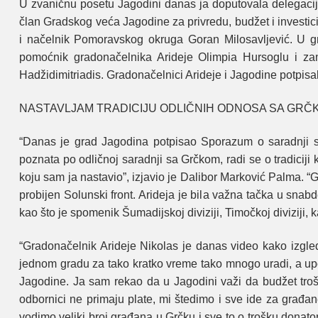
U zvaničnu posetu Jagodini danas ja doputovala delegacija
član Gradskog veća Jagodine za privredu, budžet i investi
i načelnik Pomoravskog okruga Goran Milosavljević. U grčk
pomoćnik gradonačelnika Arideje Olimpia Hursoglu i za
Hadžidimitriadis. Gradonačelnici Arideje i Jagodine potpisa
NASTAVLJAM TRADICIJU ODLIČNIH ODNOSA SA GRČ
“Danas je grad Jagodina potpisao Sporazum o saradnji sa
poznata po odličnoj saradnji sa Grčkom, radi se o tradicij
koju sam ja nastavio”, izjavio je Dalibor Marković Palma. 
probijen Solunski front. Arideja je bila važna tačka u snab
kao što je spomenik Šumadijskoj diviziji, Timočkoj diviziji
“Gradonačelnik Arideje Nikolas je danas video kako izgle
jednom gradu za tako kratko vreme tako mnogo uradi, a u
Jagodine. Ja sam rekao da u Jagodini važi da budžet troše
odbornici ne primaju plate, mi štedimo i sve ide za građ
vodimo veliki broj građana u Grčku i sve to o trošku donator