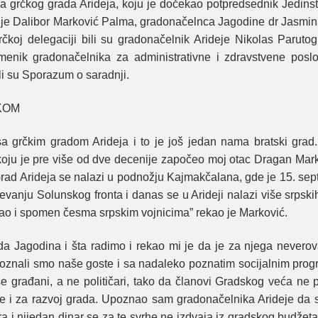
 grčkog grada Arideja, koju je dočekao potpredsednik Jedinst
cije Dalibor Marković Palma, gradonačelnca Jagodine dr Jasmi
oj delegaciji bili su gradonačelnik Arideje Nikolas Parutogl
menik gradonačelnika za administrativne i zdravstvene posl
li su Sporazum o saradnji.
KOM
 grčkim gradom Arideja i to je još jedan nama bratski grad.
i koju je pre više od dve decenije započeo moj otac Dragan Mar
“Grad Arideja se nalazi u podnožju Kajmakčalana, gde je 15. se
devanju Solunskog fronta i danas se u Arideji nalazi više srpsk
, kao i spomen česma srpskim vojnicima” rekao je Marković.
da Jagodina i šta radimo i rekao mi je da je za njega nevero
poznali smo naše goste i sa nadaleko poznatim socijalnim pr
 građani, a ne političari, tako da članovi Gradskog veća ne p
ane i za razvoj grada. Upoznao sam gradonačelnika Arideje da
a i nijedan dinar se za te svrhe ne izdvaja iz gradskog budžeta 