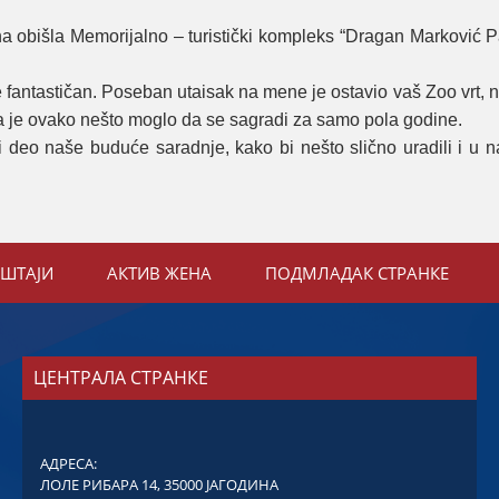
ina obišla Memorijalno – turistički kompleks “Dragan Marković 
je fantastičan. Poseban utaisak na mene je ostavio vaš Zoo vrt,
 da je ovako nešto moglo da se sagradi za samo pola godine.
 i deo naše buduće saradnje, kako bi nešto slično uradili i u 
ЕШТАЈИ
АКТИВ ЖЕНА
ПОДМЛАДАК СТРАНКЕ
ЦЕНТРАЛА СТРАНКЕ
АДРЕСА:
ЛОЛЕ РИБАРА 14, 35000 ЈАГОДИНА