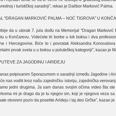
ednoj i turističkoj saradnji”, rekao je Dalibor Marković Palma.
JAL “DRAGAN MARKOVIĆ PALMA – NOĆ TIGROVA” U KONČ
bije da u utorak 7. jula dođu na Memorijal “Dragan Marković
lištu u Končarevu. Videćete tri borbe u kik boksu i dva profesi
ne i Hercegovine. Biće to i povratak Aleksandra Konovalova 
talni prvak sveta u u boksu u poluteškoj kategoriji”, kazao je M
UTEVE ZA JAGODINU I ARIDEJU
danas potpisanim Sporazumom o saradnji između Jagodine i Ari
 nas voditi kroz našu zajedničku istoriju, zajednička verovanja
mo jedni drugima. Ja sam danas svojim očima video šta ste s
eoma mi je drago da je tu njegov sin, koji je njegova veza s
ate otvoreni poziv da posetite Arideju i taj deo Grčke”, kazao je