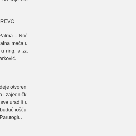
AREVO
 Palma – Noć
onalna meča u
u ring, a za
arković.
deje otvoreni
 i zajednički
ve uradili u
a budućnošću.
 Parutoglu.