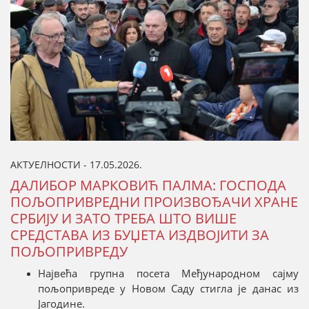
АКТУЕЛНОСТИ - 17.05.2026.
ДАЛИБОР МАРКОВИЋ ПАЛМА: ГОСПОДА
ПОЉОПРИВРЕДНИ ПРОИЗВОЂАЧИ ХРАНЕ
СРБИЈУ И ЗАТО ТРЕБА ШТО ВИШЕ
СРЕДСТАВА ИЗ БУЏЕТА ИЗДВОЈИТИ ЗА
ПОЉОПРИВРЕДУ
Највећа групна посета Међународном сајму
пољопривреде у Новом Саду стигла је данас из
Јагодине.