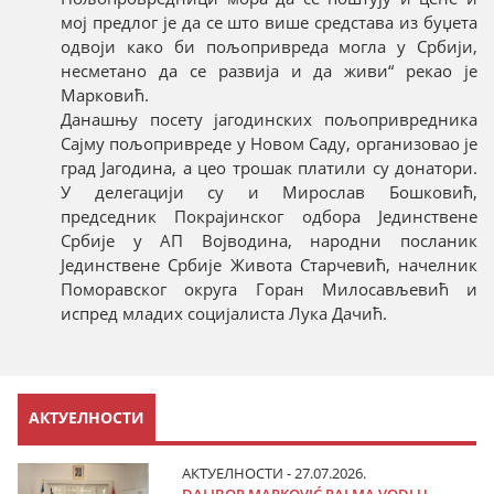
мој предлог је да се што више средстава из буџета
одвоји како би пољопривреда могла у Србији,
несметано да се развија и да живи“ рекао је
Марковић.
Данашњу посету јагодинских пољопривредника
Сајму пољопривреде у Новом Саду, организовао је
град Јагодина, а цео трошак платили су донатори.
У делегацији су и Мирослав Бошковић,
председник Покрајинског одбора Јединствене
Србије у АП Војводина, народни посланик
Јединствене Србије Живота Старчевић, начелник
Поморавског округа Горан Милосављевић и
испред младих социјалиста Лука Дачић.
АКТУЕЛНОСТИ
АКТУЕЛНОСТИ - 27.07.2026.
DALIBOR MARKOVIĆ PALMA VODI U