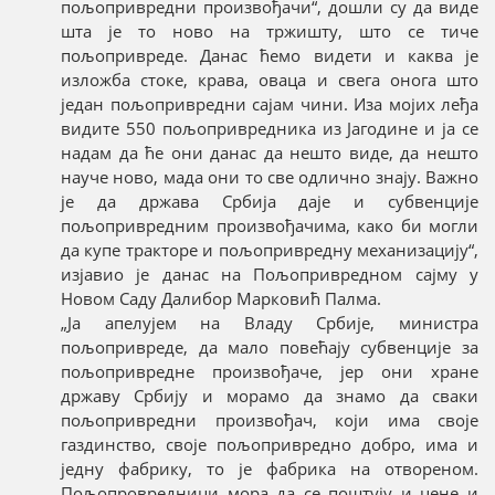
пољопривредни произвођачи“, дошли су да виде
шта је то ново на тржишту, што се тиче
пољопривреде. Данас ћемо видети и каква је
изложба стоке, крава, оваца и свега онога што
један пољопривредни сајам чини. Иза мојих леђа
видите 550 пољопривредника из Јагодине и ја се
надам да ће они данас да нешто виде, да нешто
науче ново, мада они то све одлично знају. Важно
је да држава Србија даје и субвенције
пољопривредним произвођачима, како би могли
да купе тракторе и пољопривредну механизацију“,
изјавио је данас на Пољопривредном сајму у
Новом Саду Далибор Марковић Палма.
„Ја апелујем на Владу Србије, министра
пољопривреде, да мало повећају субвенције за
пољопривредне произвођаче, јер они хране
државу Србију и морамо да знамо да сваки
пољопривредни произвођач, који има своје
газдинство, своје пољопривредно добро, има и
једну фабрику, то је фабрика на отвореном.
Пољопровредници мора да се поштују и цене и