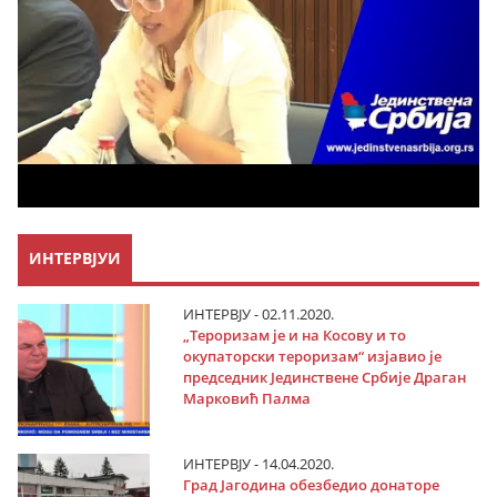
ИНТЕРВЈУИ
ИНТЕРВЈУ - 02.11.2020.
„Тероризам је и на Косову и то
окупаторски тероризам“ изјавио је
председник Јединствене Србије Драган
Марковић Палма
ИНТЕРВЈУ - 14.04.2020.
Град Јагодина обезбедио донаторе