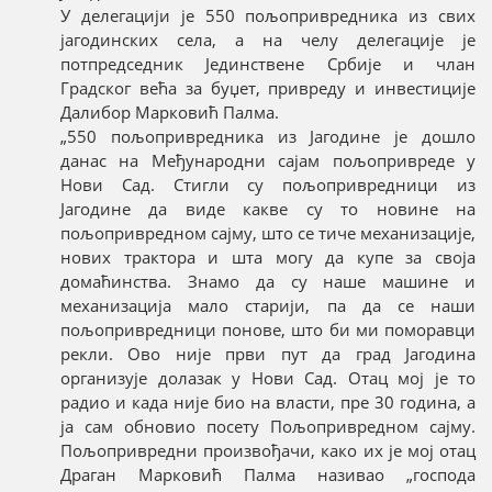
У делегацији је 550 пољопривредника из свих
јагодинских села, а на челу делегације је
потпредседник Јединствене Србије и члан
Градског већа за буџет, привреду и инвестиције
Далибор Марковић Палма.
„550 пољопривредника из Јагодине је дошло
данас на Међународни сајам пољопривреде у
Нови Сад. Стигли су пољопривредници из
Јагодине да виде какве су то новине на
пољопривредном сајму, што се тиче механизације,
нових трактора и шта могу да купе за своја
домаћинства. Знамо да су наше машине и
механизација мало старији, па да се наши
пољопривредници понове, што би ми поморавци
рекли. Ово није први пут да град Јагодина
организује долазак у Нови Сад. Отац мој је то
радио и када није био на власти, пре 30 година, а
ја сам обновио посету Пољопривредном сајму.
Пољопривредни произвођачи, како их је мој отац
Драган Марковић Палма називао „господа