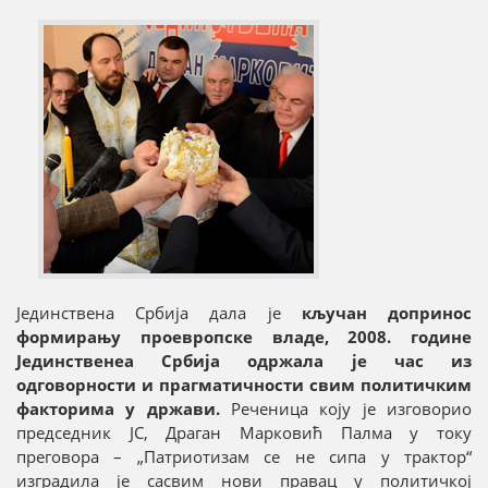
Јединствена Србија дала је
кључан допринос
формирању проевропске владе, 2008. године
Јединственеа Србија одржала је час из
одговорности и прагматичности свим политичким
факторима у држави.
Реченица коју је изговорио
председник ЈС, Драган Марковић Палма у току
преговора – „Патриотизам се не сипа у трактор“
изградила је сасвим нови правац у политичкој