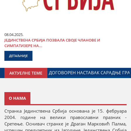
08.04.2025.
ЈЕДИНСТВЕНА СРБИЈА ПОЗВАЛА СВОЈЕ ЧЛАНОВЕ И
СИМПАТИЗЕРЕ НА...
ДЕТАЉНИЈЕ
Е СА ДИЈАСПОРОМ
ДАЛИБОР МАРКОВИЋ НА ОБЕЛЕЖАВ
АКТУЕЛНЕ ТЕМЕ
O НАМА
Странка Јединствена Србија основана је 15. фебруара
2004. године на велики православни празник -
Сретење. Оснивач странке је Драган Марковић Палма,
успешан предузетник из Јагодине. Јединствена Србија