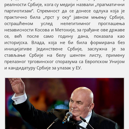
реалности Србије, кога су медији назвали „прагматични
партиотизам“. Спремност да се донесе одлука која је
практично била „прст у оку“ јавном мњењу Србије,
острашћеном услед нелегитимног проглашења
независности Косова и Метохије, за грађане ове државе
се, већ после само годину дана, показала као
историјска. Влада, која не би била формирана без
иницијативе Јединствене Србије, заслужна је за
стављање Србије на белу шенген листу, примену
прелазног трговинског споразума са Европском Унијом
и кандидатуру Србије за улазак у ЕУ.