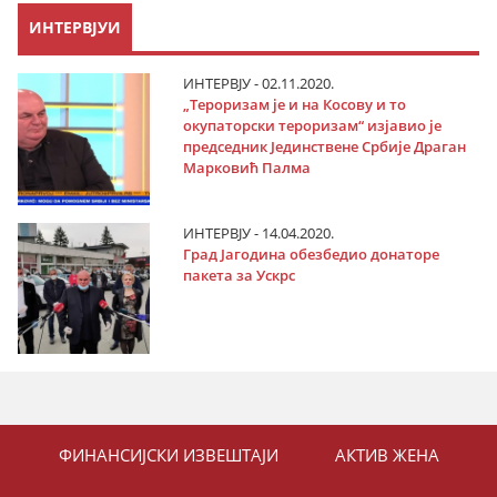
ИНТЕРВЈУИ
ИНТЕРВЈУ - 02.11.2020.
„Тероризам је и на Косову и то
окупаторски тероризам“ изјавио је
председник Јединствене Србије Драган
Марковић Палма
ИНТЕРВЈУ - 14.04.2020.
Град Јагодина обезбедио донаторе
пакета за Ускрс
ФИНАНСИЈСКИ ИЗВЕШТАЈИ
АКТИВ ЖЕНА