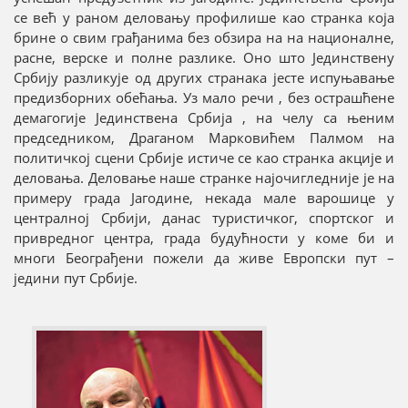
се већ у раном деловању профилише као странка која
брине о свим грађанима без обзира на на националне,
расне, верске и полне разлике. Оно што Јединствену
Србију разликује од других странака јесте испуњавање
предизборних обећања. Уз мало речи , без острашћене
демагогије Јединствена Србија , на челу са њеним
председником, Драганом Марковићем Палмом на
политичкој сцени Србије истиче се као странка акције и
деловања. Деловање наше странке најочигледније је на
примеру града Јагодине, некада мале варошице у
централној Србији, данас туристичког, спортског и
привредног центра, града будућности у коме би и
многи Београђени пожели да живе Европски пут –
једини пут Србије.