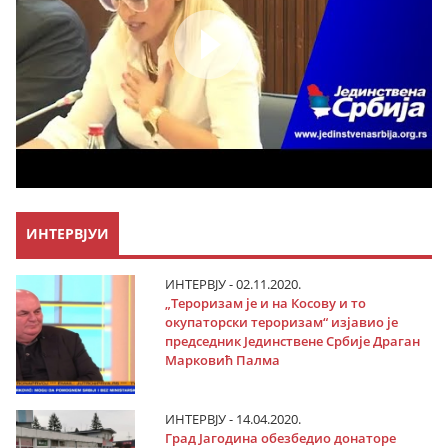
ИНТЕРВЈУИ
ИНТЕРВЈУ - 02.11.2020.
„Тероризам је и на Косову и то
окупаторски тероризам“ изјавио је
председник Јединствене Србије Драган
Марковић Палма
ИНТЕРВЈУ - 14.04.2020.
Град Јагодина обезбедио донаторе