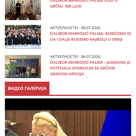
DALIBOR MARKOVIĆ PALMA VODI U
GRČKU 500 LJUD
АКТУЕЛНОСТИ - 08.07.2026.
DALIBOR MARKOVIĆ PALMA: BORIĆEMO SE
DA I DALJE BUDEMO NAJBOLJI U SRBIJI
АКТУЕЛНОСТИ - 06.07.2026.
DALIBOR MARKOVIĆ PALMA : JAGODINA JE
POTPISALA SPORAZUM SA GRČKIM
GRADOM ARIDEJA
ВИДЕО ГАЛЕРИЈА