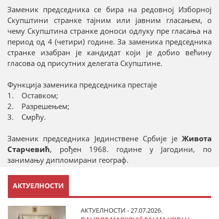
Заменик председника се бира на редовној Изборној
Скупштини странке тајним или јавним гласањем, о
чему Скупштина странке доноси одлуку пре гласања на
период од 4 (четири) године. За заменика председника
странке изабран је кандидат који је добио већину
гласова од присутних делегата Скупштине.
Функција заменика председника престаје
1. Оставком;
2. Разрешењем;
3. Смрћу.
Заменик председника Јединствене Србије је
Живота
Старчевић
, рођен 1968. године у Јагодини, по
занимању дипломирани географ.
АКТУЕЛНОСТИ
АКТУЕЛНОСТИ - 27.07.2026.