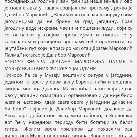
последњих 20 година и ван граница наше земље и ово
је нова ставка у нашем социјалном програму“, рекао је
Далибор Марковић. „Желим и да пошаљем поруку свим
Јагодинцима да не брину за град Јагодину. Град
Јагодину воде искрени, часни и поштени људи, који су
се остварли у својим професијама и ништа се у
социјалном и развојном програму неће променити, то
је утабани пут који је трасиро мој отац Драган Марковић
Палма.“ истакао је Далибор Марковић.
УСКОРО ФИГУРА ДРАГАНА МАРКОВИЋА ПАЛМЕ У
МУЗЕЈУ ВОШТАНИХ ФИГУРА У ЈАГОДИНИ
„Ускоро ће се у Музеју воштаних фигура у Јагодини,
једином те врсте у овом делу Европе, наћи и воштана
фигура мог оца Драгана Марковића Палме, који је све
ово у Јагодини осмислио и организовао и да није било
њега и његових идеја свега овога у Јагодини данас не
би било“, најавио је Далибор Марковић додавши да
Аква парк добија нов екстремни тобоган, а Зоолошки
врт ће у наредном периоду бити богатији за белог
тигра. „Желим овом приликом да похвалим рад
директора Музеја воштаних фигура, Зоолошког врта и