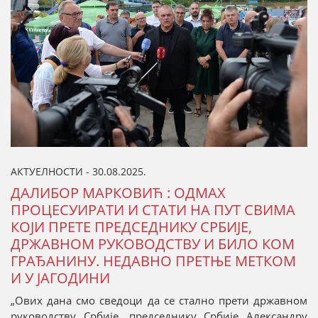
АКТУЕЛНОСТИ - 30.08.2025.
ДАЛИБОР МАРКОВИЋ : ОДМАХ
ПРОЦЕСУИРАТИ И СТАТИ НА ПУТ СВИМА
КОЈИ ПРЕТЕ ПРЕДСЕДНИКУ СРБИЈЕ,
ДРЖАВНОМ РУКОВОДСТВУ И БИЛО КОМ
ГРАЂАНИНУ. НЕДАВНО ПРЕТЊЕ МЕТКОМ
И У ЈАГОДИНИ
„Ових дана смо сведоци да се стално прети државном
руководству Србије, председнику Србије Александру