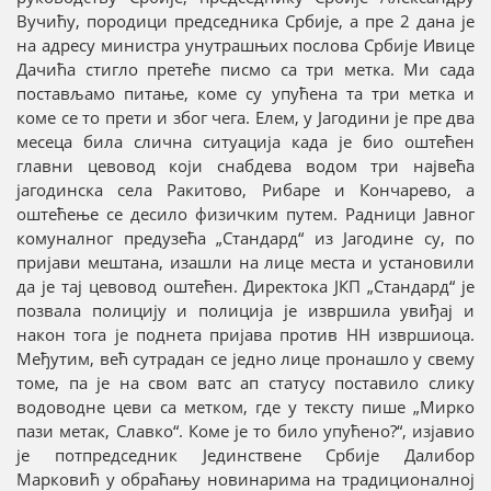
Вучићу, породици председника Србије, а пре 2 дана је
на адресу министра унутрашњих послова Србије Ивице
Дачића стигло претеће писмо са три метка. Ми сада
постављамо питање, коме су упућена та три метка и
коме се то прети и због чега. Елем, у Јагодини је пре два
месеца била слична ситуација када је био оштећен
главни цевовод који снабдева водом три највећа
јагодинска села Ракитово, Рибаре и Кончарево, а
оштећење се десило физичким путем. Радници Јавног
комуналног предузећа „Стандард“ из Јагодине су, по
пријави мештана, изашли на лице места и установили
да је тај цевовод оштећен. Директока ЈКП „Стандард“ је
позвала полицију и полиција је извршила увиђај и
након тога је поднета пријава против НН извршиоца.
Међутим, већ сутрадан се једно лице пронашло у свему
томе, па је на свом ватс ап статусу поставило слику
водоводне цеви са метком, где у тексту пише „Мирко
пази метак, Славко“. Коме је то било упућено?“, изјавио
је потпредседник Јединствене Србије Далибор
Марковић у обраћању новинарима на традиционалној