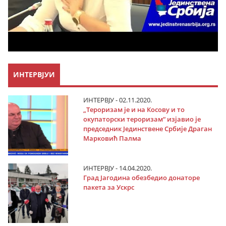
ИНТЕРВЈУИ
ИНТЕРВЈУ - 02.11.2020.
„Тероризам је и на Косову и то
окупаторски тероризам“ изјавио је
председник Јединствене Србије Драган
Марковић Палма
ИНТЕРВЈУ - 14.04.2020.
Град Јагодина обезбедио донаторе
пакета за Ускрс