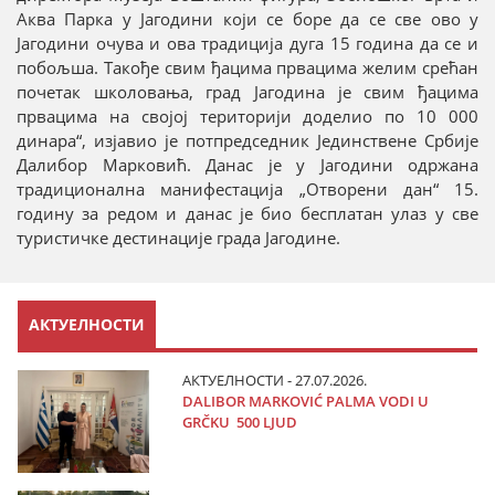
Аква Парка у Јагодини који се боре да се све ово у
Јагодини очува и ова традиција дуга 15 година да се и
побољша. Такође свим ђацима првацима желим срећан
почетак школовања, град Јагодина је свим ђацима
првацима на својој територији доделио по 10 000
динара“, изјавио је потпредседник Јединствене Србије
Далибор Марковић. Данас је у Јагодини одржана
традиционална манифестација „Отворени дан“ 15.
годину за редом и данас је био бесплатан улаз у све
туристичке дестинације града Јагодине.
АКТУЕЛНОСТИ
АКТУЕЛНОСТИ - 27.07.2026.
DALIBOR MARKOVIĆ PALMA VODI U
GRČKU 500 LJUD