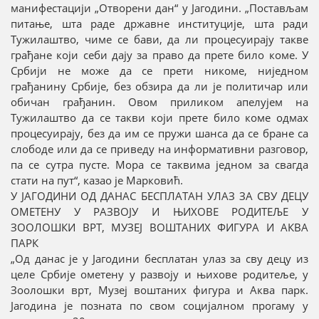
манифестацији „Отворени дан“ у Јагодини. „Постављам
питање, шта раде државне институције, шта ради
Тужилаштво, чиме се бави, да ли процесуирају такве
грађане који себи дају за право да прете било коме. У
Србији не може да се прети никоме, ниједном
грађанину Србије, без обзира да ли је политичар или
обичан грађанин. Овом приликом апелујем на
Тужилаштво да се такви који прете било коме одмах
процесуирају, без да им се пружи шанса да се бране са
слободе или да се приведу на информативни разговор,
па се сутра пусте. Мора се таквима једном за свагда
стати на пут“, казао је Марковић.
У ЈАГОДИНИ ОД ДАНАС БЕСПЛАТАН УЛАЗ ЗА СВУ ДЕЦУ
ОМЕТЕНУ У РАЗВОЈУ И ЊИХОВЕ РОДИТЕЉЕ У
ЗООЛОШКИ ВРТ, МУЗЕЈ ВОШТАНИХ ФИГУРА И АКВА
ПАРК
„Од данас је у Јагодини бесплатан улаз за сву децу из
целе Србије ометену у развоју и њихове родитеље, у
Зоолошки врт, Музеј воштаних фигура и Аква парк.
Јагодина је позната по свом социјалном прогаму у