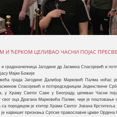
М И ЋЕРКОМ ЦЕЛИВАО ЧАСНИ ПОЈАС ПРЕСВЕ
о и градоначелница Јагодине др Јасмина Спасојевић и пот
јасу Мајке Божије
 већа града Јагодине Далибор Марковић Палма ноћас је
 Јасмином Спасојевић и потпредседницом Јединствене Срб
, у Храму Светог Саве у Београду, целивао Часни пој
т свог оца Драгана Марковића Палме, чије је поштовање 
 са породицом је ктитор Храма Светог Јована Крститеља 
ик је највишег признања Српске православне цркве Ордена