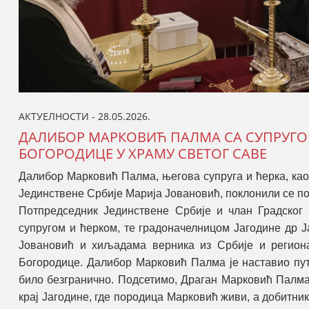
АКТУЕЛНОСТИ - 28.05.2026.
ДАЛИБОР МАРКОВИЋ ПАЛМА СА СУПРУГО
БОГОРОДИЦЕ У ХРАМУ СВЕТОГ САВЕ
Далибор Марковић Палма, његова супруга и ћерка, ка
Јединствене Србије Марија Јовановић, поклонили се по
Потпредседник Јединствене Србије и члан Градског
супругом и ћерком, те градоначелницом Јагодине др
Јовановић и хиљадама верника из Србије и региона
Богородице. Далибор Марковић Палма је наставио пу
било безгранично. Подсетимо, Драган Марковић Палма
крај Јагодине, где породица Марковић живи, а добитн