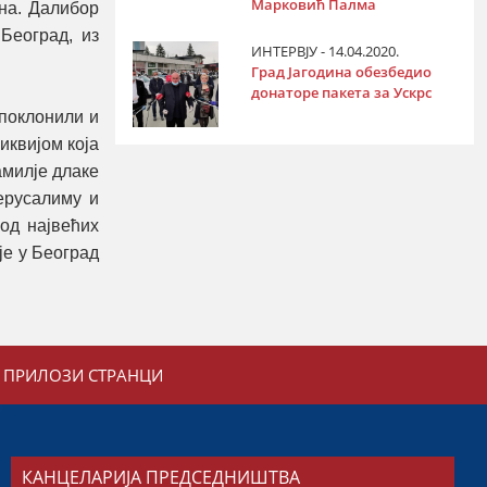
Марковић Палма
на. Далибор
Београд, из
ИНТЕРВЈУ - 14.04.2020.
Град Јагодина обезбедио
донаторе пакета за Ускрс
 поклонили и
иквијом која
амилје длаке
Јерусалиму и
од највећих
је у Београд
ПРИЛОЗИ СТРАНЦИ
КАНЦЕЛАРИЈА ПРЕДСЕДНИШТВА