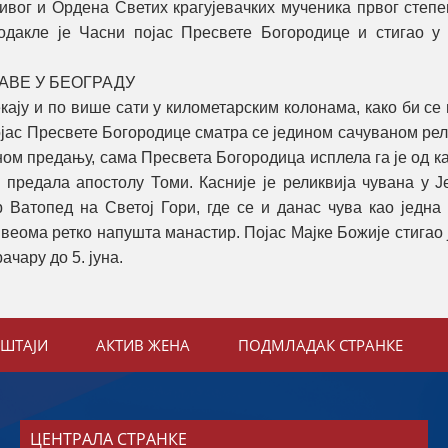
ивог и Ордена Светих крагујевачких мученика првог степе
дакле је Часни појас Пресвете Богородице и стигао у 
АВЕ У БЕОГРАДУ
кају и по више сати у километарским колонама, како би се
јас Пресвете Богородице сматра се једином сачуваном рел
ом предању, сама Пресвета Богородица исплела га је од к
 предала апостолу Томи. Касније је реликвија чувана у 
 Ватопед на Светој Гори, где се и данас чува као једна 
веома ретко напушта манастир. Појас Мајке Божије стигао 
ачару до 5. јуна.
ЕШТАЈИ
АКТИВ ЖЕНА
ПОДМЛАДАК СТРАНКЕ
ЦЕНТРАЛА СТРАНКЕ