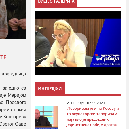
ВИДЕО ГАЛЕРИЈА
ТЕ
председница
ИНТЕРВЈУИ
 заједно са
ије Маријом
ас Пресвете
ИНТЕРВЈУ - 02.11.2020.
„Тероризам је и на Косову и
према цркви
то окупаторски тероризам“
у Кончареву
изјавио је председник
 Светог Саве
Јединствене Србије Драган