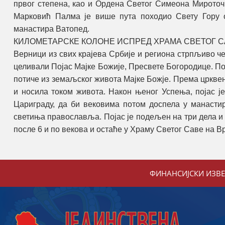
првог степена, као и Ордена Светог Симеона Мироточ
Марковић Палма је више пута походио Свету Гору о
манастира Ватопед.
КИЛОМЕТАРСКЕ КОЛОНЕ ИСПРЕД ХРАМА СВЕТОГ С
Верници из свих крајева Србије и региона стрпљиво че
целивали Појас Мајке Божије, Пресвете Богородице. По
потиче из земаљског живота Мајке Божје. Према црквен
и носила током живота. Након њеног Успења, појас је
Цариграду, да би вековима потом доспела у манастир
светиња православља. Појас је подељен на три дела и 
после 6 и по векова и остаће у Храму Светог Саве на Вр
ФИНАНСИЈСКИ ИЗВ