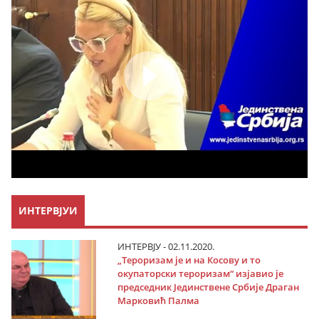
ИНТЕРВЈУИ
ИНТЕРВЈУ - 02.11.2020.
„Тероризам је и на Косову и то
окупаторски тероризам“ изјавио је
председник Јединствене Србије Драган
Марковић Палма