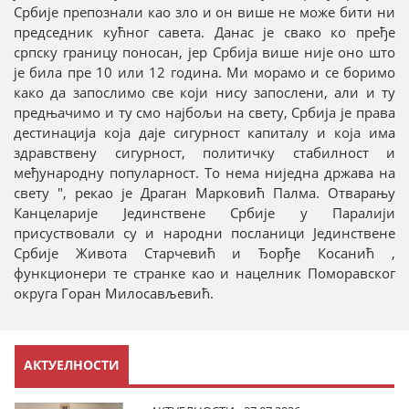
Србије препознали као зло и он више не може бити ни
председник кућног савета. Данас је свако ко пређе
српску границу поносан, јер Србија више није оно што
је била пре 10 или 12 година. Ми морамо и се боримо
како да запослимо све који нису запослени, али и ту
предњачимо и ту смо најбољи на свету, Србија је права
дестинација која даје сигурност капиталу и која има
здравствену сигурност, политичку стабилност и
међународну популарност. То нема ниједна држава на
свету ", рекао је Драган Марковић Палма. Отварању
Канцеларије Јединствене Србије у Паралији
присуствовали су и народни посланици Јединствене
Србије Живота Старчевић и Ђорђе Косанић ,
функционери те странке као и нацелник Поморавског
округа Горан Милосављевић.
АКТУЕЛНОСТИ