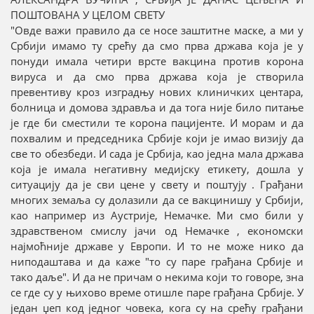
ПОШТОВАНА У ЦЕЛОМ СВЕТУ
"Овде важи правило да се носе заштитне маске, а ми у
Србији имамо ту срећу да смо прва држава која је у
понуди имала четири врсте вакцина против корона
вируса и да смо прва држава која је створила
превентиву кроз изградњу нових клиничких центара,
болница и домова здравља и да тога није било питање
је где би сместили те корона пацијенте. И морам и да
похвалим и председника Србије који је имао визију да
све то обезбеди. И сада је Србија, као једна мала држава
која је имала негативну медијску етикету, дошла у
ситуацију да је сви цене у свету и поштују . Грађани
многих земаља су долазили да се вакцинишу у Србији,
као например из Аустрије, Немачке. Ми смо били у
здравственом смислу јачи од Немачке , економски
најмоћније државе у Европи. И то не може нико да
ниподаштава и да каже "то су паре грађана Србије и
тако даље". И да не причам о некима који то говоре, зна
се где су у њихово време отишле паре грађана Србије. У
један џеп код једног човека, кога су на срећу грађани