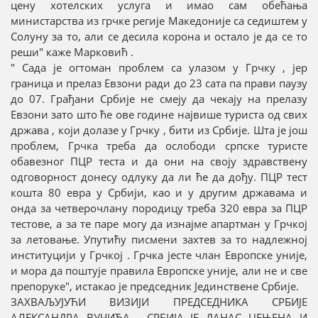
цену хотелских услуга и имао сам обећања
министарства из грчке регије Македоније са седиштем у
Солуну за то, али се десила корона и остало је да се то
реши" каже Марковић .
" Сада је огтоман проблем са улазом у Грчку , јер
граница и прелаз Евзони ради до 23 сата па прави паузу
до 07. Грађани Србије не смеју да чекају на прелазу
Евзони зато што ће ове године највише туриста од свих
држава , који долазе у Грчку , бити из Србије. Шта је још
проблем, Грчка треба да ослободи српске туристе
обавезног ПЦР теста и да они на своју здравствену
одговорност донесу одлуку да ли ће да дођу. ПЦР тест
кошта 80 евра у Србији, као и у другим државама и
онда за четверочлану породицу треба 320 евра за ПЦР
тестове, а за те паре могу да изнајме апартман у Грчкој
за летовање. Упутићу писмени захтев за то надлежној
институцији у Грчкој . Грчка јесте члан Европске уније,
и мора да поштује правила Европске уније, али не и све
препоруке", истакао је председник Јединствене Србије.
ЗАХВАЉУЈУЋИ ВИЗИЈИ ПРЕДСЕДНИКА СРБИЈЕ
АЛЕКСАНДРА ВУЧИЋА , СРБИЈА ЈЕ ДАНАС ЦЕЊЕНА И