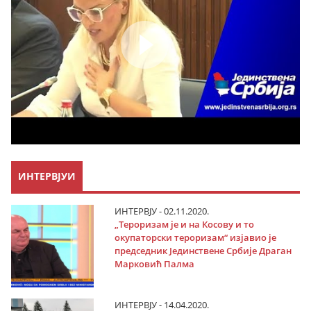
ИНТЕРВЈУИ
ИНТЕРВЈУ - 02.11.2020.
„Тероризам је и на Косову и то
окупаторски тероризам“ изјавио је
председник Јединствене Србије Драган
Марковић Палма
ИНТЕРВЈУ - 14.04.2020.