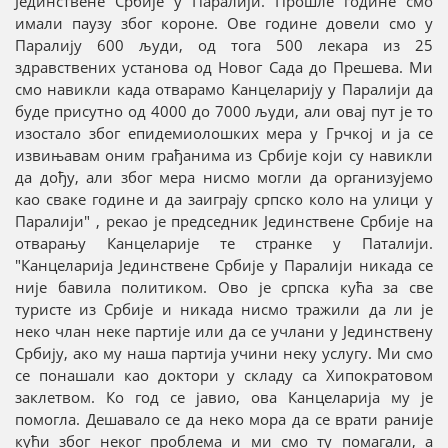
Јединствене Србије у Паралији. Прошле године смо
имали паузу због короне. Ове године довели смо у
Паралију 600 људи, од тога 500 лекара из 25
здравствених установа од Новог Сада до Прешева. Ми
смо навикли када отварамо Канцеларију у Паралији да
буде присутно од 4000 до 7000 људи, али овај пут је то
изостало због епидемиолошких мера у Грчкој и ја се
извињавам оним грађанима из Србије који су навикли
да дођу, али због мера нисмо могли да организујемо
као сваке године и да заиграју српско коло на улици у
Паралији" , рекао је председник Јединствене Србије на
отварању Канцеларије те странке у Паталији.
"Канцеларија Јединствене Србије у Паралији никада се
није бавила политиком. Ово је српска кућа за све
туристе из Србије и никада нисмо тражили да ли је
неко члан неке партије или да се учлани у Јединствену
Србију, ако му наша партија учини неку услугу. Ми смо
се понашали као доктори у складу са Хипократовом
заклетвом. Ко год се јавио, ова Канцеларија му је
помогла. Дешавало се да неко мора да се врати раније
кући због неког проблема и ми смо ту помагали, а