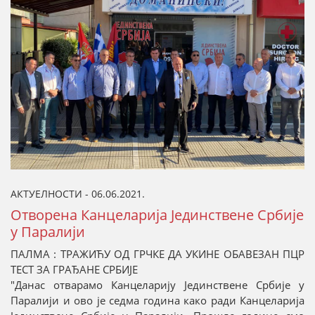
АКТУЕЛНОСТИ - 06.06.2021.
Отворена Канцеларија Јединствене Србије
у Паралији
ПАЛМА : ТРАЖИЋУ ОД ГРЧКЕ ДА УКИНЕ ОБАВЕЗАН ПЦР
ТЕСТ ЗА ГРАЂАНЕ СРБИЈЕ
"Данас отварамо Канцеларију Јединствене Србије у
Паралији и ово је седма година како ради Канцеларија