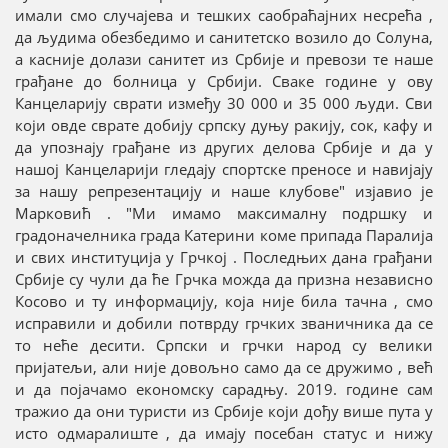
имали смо случајева и тешких саобраћајних несрећа ,
да људима обезбедимо и санитетско возило до Солуна,
а касније долази санитет из Србије и превози те наше
грађане до болница у Србији. Сваке године у ову
Канцеларију сврати између 30 000 и 35 000 људи. Сви
који овде сврате добију српску дуњу ракију, сок, кафу и
да упознају грађане из других делова Србије и да у
нашој Канцеларији гледају спортске преносе и навијају
за нашу репрезентацију и наше клубове" изјавио је
Марковић . "Ми имамо максималну подршку и
градоначелника града Катерини коме припада Паралија
и свих институција у Грчкој . Последњих дана грађани
Србије су чули да ће Грчка можда да призна независно
Косово и ту информацију, која није била тачна , смо
исправили и добили потврду грчких званичника да се
то неће десити. Српски и грчки народ су велики
пријатељи, али није довољно само да се дружимо , већ
и да појачамо економску сарадњу. 2019. године сам
тражио да они туристи из Србије који дођу више пута у
исто одмаралиште , да имају посебан статус и нижу