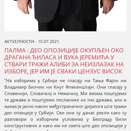
АКТУЕЛНОСТИ - 10.07.2021.
ПАЛМА : ДЕО ОПОЗИЦИЈЕ ОКУПЉЕН ОКО
ДРАГАНА ЂИЛАСА И ВУКА ЈЕРЕМИЋА У
СТВАРИ ТРАЖИ АЛИБИ ЗА НЕИЗЛАЗАК НА
ИЗБОРЕ, ЈЕР ИМ ЈЕ СВАКИ ЦЕНЗУС ВИСОК
"На изборима у Србији не гласају ни Тања Фајон ни
Владимир Билчик ни Кнут Флекенштајн. Они гласају у
Словенији, Словачкој и Немачкој. Ми веома поштујемо
те државе и поштујемо посланике из тих држава, али и
њима је јасно након међустраначког дијалога шта тражи
део опзиције у Србији. Сви они су данас рекли како су
разговори о изборним условима у Београду били
конструктивни и како им не смета што део опозиције у