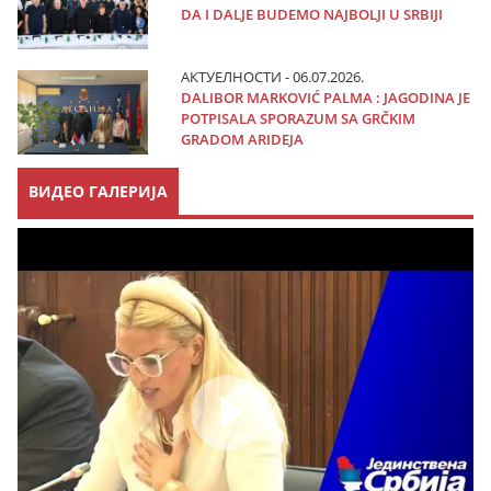
DA I DALJE BUDEMO NAJBOLJI U SRBIJI
АКТУЕЛНОСТИ - 06.07.2026.
DALIBOR MARKOVIĆ PALMA : JAGODINA JE
POTPISALA SPORAZUM SA GRČKIM
GRADOM ARIDEJA
ВИДЕО ГАЛЕРИЈА