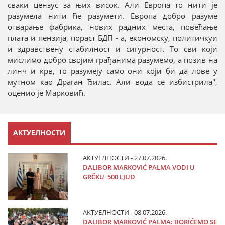
сваки цензус за њих висок. Али Европа то нити је
разумела нити ће разумети. Европа добро разуме
отварање фабрика, нових радних места, повећање
плата и пензија, пораст БДП - а, економску, политичкуи
и здравствену стабилност и сигурност. То сви који
мислимо добро својим грађанима разумемо, а позив на
линч и крв, то разумеју само они који би да лове у
мутном као Драган Ђилас. Али вода се избистрила",
оценио је Марковић.
АКТУЕЛНОСТИ
АКТУЕЛНОСТИ - 27.07.2026.
DALIBOR MARKOVIĆ PALMA VODI U
GRČKU 500 LJUD
АКТУЕЛНОСТИ - 08.07.2026.
DALIBOR MARKOVIĆ PALMA: BORIĆEMO SE