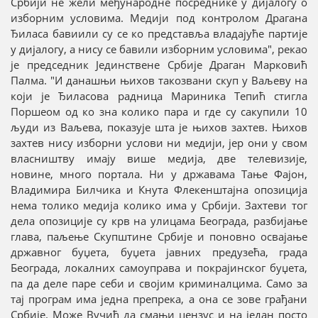
Србији не жели међународне посреднике у дијалогу о
изборним условима. Медији под контролом Драгана
Ђиласа бавиили су се ко представља владајуће партије
у дијалогу, а нису се бавили изборним условима", рекао
је председник Јединствене Србије Драган Марковић
Палма. "И данашњи њихов такозвани скуп у Ваљеву на
који је Ђиласова радница Мариника Тепић стигла
Поршеом од ко зна колико пара и где су сакупили 10
људи из Ваљева, показује шта је њихов захтев. Њихов
захтев нису изборни услови ни медији, јер они у свом
власништву имају више медија, две телевизије,
новине, много портала. Ни у државама Тање Фајон,
Владимира Билчика и Кнута Флекенштајна опозиција
нема толико медија колико има у Србији. Захтеви тог
дела опозиције су крв на улицама Београда, разбијање
глава, паљење Скупштине Србије и поновно освајање
државног буџета, буџета јавних предузећа, града
Београда, локалних самоуправа и покрајинског буџета,
па да деле паре себи и својим криминалцима. Само за
тај програм има једна препрека, а она се зове грађани
Србије. Може Вучић да смањи цензус и на један посто