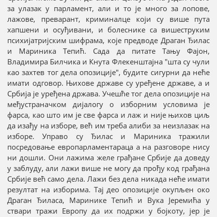
за улазак у парламент, али и то је много за лопове,
лажове, преварант, криминалце који су више пута
хапшени и осуђивани, и болеснике са вишеструким
психијатријским шифрама, које предводе Драган Ђилас
и Мариника Тепић. Сада да питате Тању Фајон,
Владимира Билчика и Кнута Флекенштајна "шта су чули
као захтев тог дела опозиције", будите сигурни да неће
имати одговор. Њихове државе су уређене државе, а и
Србија је уређена држава. Учешће тог дела опозиције на
међустраначком дијалогу о изборним условима је
фарса, као што им је све фарса и лаж и није њихов циљ
да изађу на изборе, већ им треба алиби за неизлазак на
изборе. Управо су Ђилас и Мариника тражили
посредовање европарламентараца а на разговоре нису
ни дошли. Они лажима желе грађане Србије да доведу
у заблуду, али лажи више не могу да прођу код грађана
Србије већ само дела. Лажи без дела никада неће имати
резултат на изборима. Тај део опозиције окупљен око
Драган Ђиласа, Маринике Тепић и Вука Јеремића у
ствари тражи Европу да их подржи у бојкоту, јер је