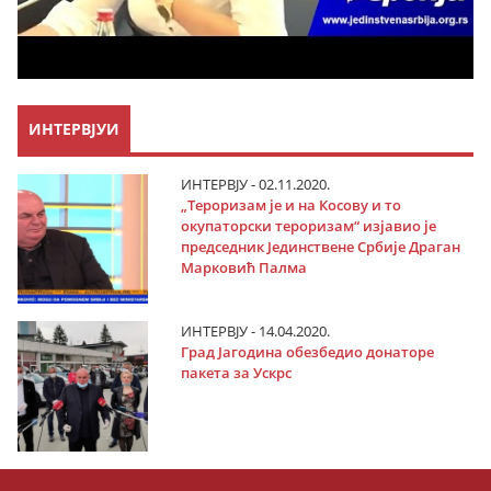
ИНТЕРВЈУИ
ИНТЕРВЈУ - 02.11.2020.
„Тероризам је и на Косову и то
окупаторски тероризам“ изјавио је
председник Јединствене Србије Драган
Марковић Палма
ИНТЕРВЈУ - 14.04.2020.
Град Јагодина обезбедио донаторе
пакета за Ускрс