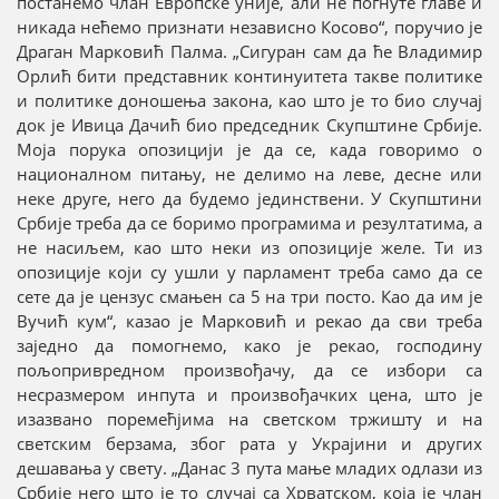
постанемо члан Европске уније, али не погнуте главе и
никада нећемо признати независно Косово“, поручио је
Драган Марковић Палма. „Сигуран сам да ће Владимир
Орлић бити представник континуитета такве политике
и политике доношења закона, као што је то био случај
док је Ивица Дачић био председник Скупштине Србије.
Моја порука опозицији је да се, када говоримо о
националном питању, не делимо на леве, десне или
неке друге, него да будемо јединствени. У Скупштини
Србије треба да се боримо програмима и резултатима, а
не насиљем, као што неки из опозиције желе. Ти из
опозиције који су ушли у парламент треба само да се
сете да је цензус смањен са 5 на три посто. Као да им је
Вучић кум“, казао је Марковић и рекао да сви треба
заједно да помогнемо, како је рекао, господину
пољопривредном произвођачу, да се избори са
несразмером инпута и произвођачких цена, што је
изазвано поремећјима на светском тржишту и на
светским берзама, због рата у Украјини и других
дешавања у свету. „Данас 3 пута мање младих одлази из
Србије него што је то случај са Хрватском, која је члан