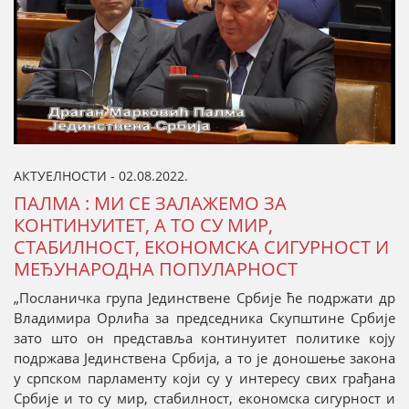
АКТУЕЛНОСТИ - 02.08.2022.
ПАЛМА : МИ СЕ ЗАЛАЖЕМО ЗА
КОНТИНУИТЕТ, А ТО СУ МИР,
СТАБИЛНОСТ, ЕКОНОМСКА СИГУРНОСТ И
МЕЂУНАРОДНА ПОПУЛАРНОСТ
„Посланичка група Јединствене Србије ће подржати др
Владимира Орлића за председника Скупштине Србије
зато што он представља континуитет политике коју
подржава Јединствена Србија, а то је доношење закона
у српском парламенту који су у интересу свих грађана
Србије и то су мир, стабилност, економска сигурност и