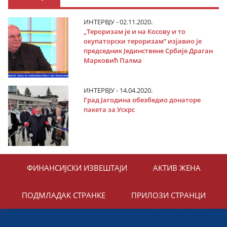
ИНТЕРВЈУ - 02.11.2020.
„Тероризам је и на Косову и то
окупаторски тероризам“ изјавио је
председник Јединствене Србије Драган
Марковић Палма
ИНТЕРВЈУ - 14.04.2020.
Град Јагодина обезбедио донаторе
пакета за Ускрс
ФИНАНСИЈСКИ ИЗВЕШТАЈИ
АКТИВ ЖЕНА
ПОДМЛАДАК СТРАНКЕ
ПРИЛОЗИ СТРАНЦИ