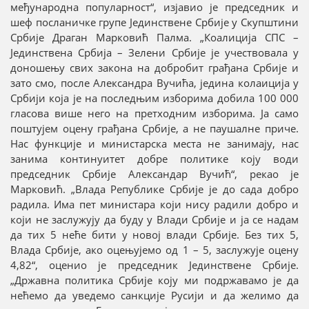
међународна популарност“, изјавио је председник и
шеф посланичке групе Јединствене Србије у Скупштини
Србије Драган Марковић Палма. „Коалиција СПС –
Јединствена Србија – Зелени Србије је учествовала у
доношењу свих закона на добробит грађана Србије и
зато смо, после Александра Вучића, једина колаиција у
Србији која је на последњим изборима добила 100 000
гласова више него на претходним изборима. Ја само
поштујем оцену грађана Србије, а не паушалне приче.
Нас функције и министарска места не занимају, нас
занима континуитет добре политике коју води
председник Србије Александар Вучић“, рекао је
Марковић. „Влада Републике Србије је до сада добро
радила. Има пет министара који нису радили добро и
који не заслужују да буду у Влади Србије и ја се надам
да тих 5 неће бити у новој влади Србије. Без тих 5,
Влада Србије, ако оцењујемо од 1 – 5, заслужује оцену
4,82“, оценио је председник Јединствене Србије.
„Државна политика Србије коју ми подржавамо је да
нећемо да уведемо санкције Русији и да желимо да