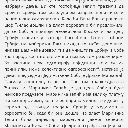
набрајам даље. Ви сте госпођице Тепић тражили да
Срби и Србија том резолуцијом изврше политичко и
национално самоубиство. Када би Ви и Ваш страначки
шеф Ђилас дошли на власт вероватно би предложили
да се Србија припоји независном Косову и да целу
Србију ставите у затвор. Госпођице Тепић грађани
Србије на изборима Вам никада то неће доволити,
никада Вам неће дозволити да уништите Србију и Србе
као народ, као што сте имали намеру том резолуцијом.
За злочине нека одговарају појединци који су их
починили, нема колективне одговорности”, истакао је
данас председник Јединствене Србије Драган Марковић
Палма у саопштењу за јавност. Програм странке Драгана
Ђиласа и Маринике Тепић је да цела Србија буде
њихово предузеће. Мариника Тепић има велику плату у
Ђиласовој фирми, која је остварила милионску добит у
еврима од секунди грађана Србије у медијима, а
вероватно би, када би они дошли на власт Мариника
Тепић била директор маркетинга Јавног сервиса.
Мариника и Ђиласе, Србија је држава грађана који у њој