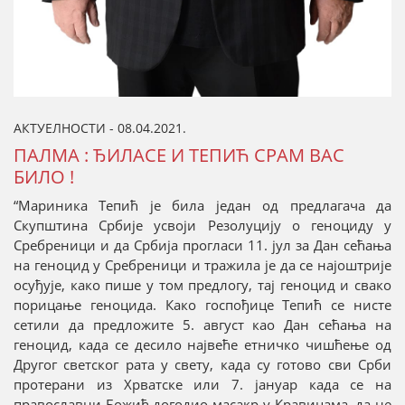
АКТУЕЛНОСТИ - 08.04.2021.
ПАЛМА : ЂИЛАСЕ И ТЕПИЋ СРАМ ВАС
БИЛО !
“Мариника Тепић је била један од предлагача да
Скупштина Србије усвоји Резолуцију о геноциду у
Сребреници и да Србија прогласи 11. јул за Дан сећања
на геноцид у Сребреници и тражила је да се најоштрије
осуђује, како пише у том предлогу, тај геноцид и свако
порицање геноцида. Како госпођице Тепић се нисте
сетили да предложите 5. август као Дан сећања на
геноцид, када се десило највеће етничко чишћење од
Другог светског рата у свету, када су готово сви Срби
протерани из Хрватске или 7. јануар када се на
православни Божић догодио масакр у Кравицама, да не