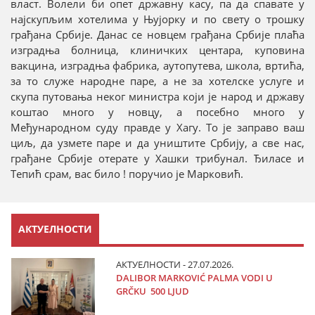
власт. Волели би опет државну касу, па да спавате у
најскупљим хотелима у Њујорку и по свету о трошку
грађана Србије. Данас се новцем грађана Србије плаћа
изградња болница, клиничких центара, куповина
вакцина, изградња фабрика, аутопутева, школа, вртића,
за то служе народне паре, а не за хотелске услуге и
скупа путовања неког министра који је народ и државу
коштао много у новцу, а посебно много у
Међународном суду правде у Хагу. То је заправо ваш
циљ, да узмете паре и да уништите Србију, а све нас,
грађане Србије отерате у Хашки трибунал. Ђиласе и
Тепић срам, вас било ! поручио је Марковић.
АКТУЕЛНОСТИ
АКТУЕЛНОСТИ - 27.07.2026.
DALIBOR MARKOVIĆ PALMA VODI U
GRČKU 500 LJUD