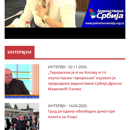
ИНТЕРВЈУИ
ИНТЕРВЈУ - 02.11.2020.
„Тероризам је и на Косову и то
окупаторски тероризам“ изјавио је
председник Јединствене Србије Драган
Марковић Палма
ИНТЕРВЈУ - 14.04.2020.
Град Јагодина обезбедио донаторе
пакета за Ускрс