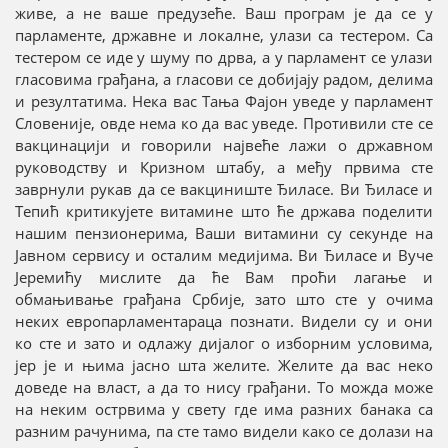
живе, а не ваше предузеће. Ваш програм је да се у
парламенте, државне и локалне, улази са тестером. Са
тестером се иде у шуму по дрва, а у парламент се улази
гласовима грађана, а гласови се добијају радом, делима
и резултатима. Нека вас Тања Фајон уведе у парламент
Словеније, овде нема ко да вас уведе. Противили сте се
вакцинацији и говорили највеће лажи о државном
руководству и Кризном штабу, а међу првима сте
заврнули рукав да се вакциниште Ђиласе. Ви Ђиласе и
Тепић критикујете витамине што ће држава поделити
нашим пензионерима, Ваши витамини су секунде на
Јавном сервису и осталим медијима. Ви Ђиласе и Вуче
Јеремићу мислите да ће Вам проћи лагање и
обмањивање грађана Србије, зато што сте у очима
неких европарламентараца познати. Видели су и они
ко сте и зато и одлажу дијалог о изборним условима,
јер је и њима јасно шта желите. Желите да вас неко
доведе на власт, а да то нису грађани. То можда може
на неким острвима у свету где има разних банака са
разним рачунима, па сте тамо видели како се долази на