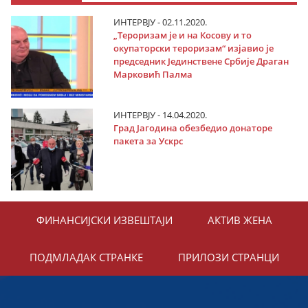
ИНТЕРВЈУ - 02.11.2020.
„Тероризам је и на Косову и то
окупаторски тероризам“ изјавио је
председник Јединствене Србије Драган
Марковић Палма
ИНТЕРВЈУ - 14.04.2020.
Град Јагодина обезбедио донаторе
пакета за Ускрс
ФИНАНСИЈСКИ ИЗВЕШТАЈИ
АКТИВ ЖЕНА
ПОДМЛАДАК СТРАНКЕ
ПРИЛОЗИ СТРАНЦИ