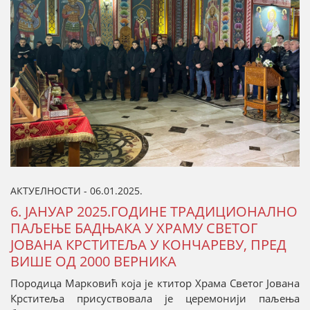
АКТУЕЛНОСТИ - 06.01.2025.
6. ЈАНУАР 2025.ГОДИНЕ ТРАДИЦИОНАЛНО
ПАЉЕЊЕ БАДЊАКА У ХРАМУ СВЕТОГ
ЈОВАНА КРСТИТЕЉА У КОНЧАРЕВУ, ПРЕД
ВИШЕ ОД 2000 ВЕРНИКА
Породица Марковић која је ктитор Храма Светог Јована
Крститеља присуствовала је церемонији паљења