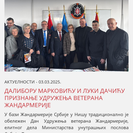
АКТУЕЛНОСТИ - 03.03.2025.
ДАЛИБОРУ МАРКОВИЋУ И ЛУКИ ДАЧИЋУ
ПРИЗНАЊЕ УДРУЖЕЊА ВЕТЕРАНА
ЖАНДАРМЕРИЈЕ
У бази Жандармерије Србије у Нишу традиционално је
обележен Дан Удружења ветерана Жандармерије,
елитног дела Министарства унутрашњих послова