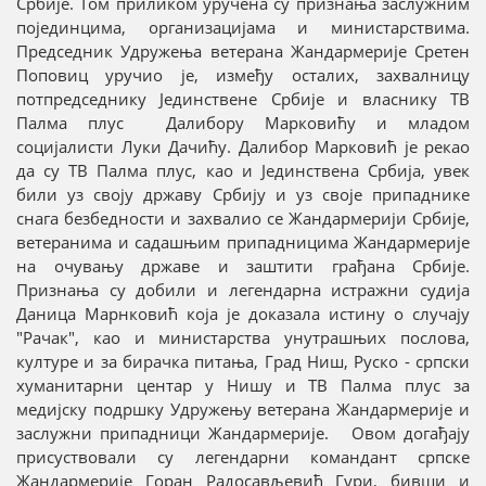
Србије. Том приликом уручена су признања заслужним
појединцима, организацијама и министарствима.
Председник Удружења ветерана Жандармерије Сретен
Поповиц уручио је, између осталих, захвалницу
потпредседнику Јединствене Србије и власнику ТВ
Палма плус Далибору Марковићу и младом
социјалисти Луки Дачићу. Далибор Марковић је рекао
да су ТВ Палма плус, као и Јединствена Србија, увек
били уз своју државу Србију и уз своје припаднике
снага безбедности и захвалио се Жандармерији Србије,
ветеранима и садашњим припадницима Жандармерије
на очувању државе и заштити грађана Србије.
Признања су добили и легендарна истражни судија
Даница Марнковић која је доказала истину о случају
"Рачак", као и министарства унутрашњих послова,
културе и за бирачка питања, Град Ниш, Руско - српски
хуманитарни центар у Нишу и ТВ Палма плус за
медијску подршку Удружењу ветерана Жандармерије и
заслужни припадници Жандармерије. Овом догађају
присуствовали су легендарни командант српске
Жандармерије Горан Радосављевић Гури, бивши и