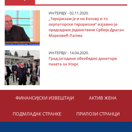
ИНТЕРВЈУ - 02.11.2020.
„Тероризам је и на Косову и то
окупаторски тероризам“ изјавио је
председник Јединствене Србије Драган
Марковић Палма
ИНТЕРВЈУ - 14.04.2020.
Град Јагодина обезбедио донаторе
пакета за Ускрс
ФИНАНСИЈСКИ ИЗВЕШТАЈИ
АКТИВ ЖЕНА
ПОДМЛАДАК СТРАНКЕ
ПРИЛОЗИ СТРАНЦИ