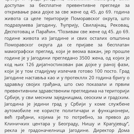
доступан за бесплатне превентивне прегледе за
откривање рака дојке за све жене од 45. до 69. година
живота са целе територије Поморавског округа, што
подразумева Јагодину, Ћуприју, Свилајнац, Рековац,
Деспотовац и Параћин. “Позивам све жене од 45. до 69.
године живота из Јагодине и свих осталих општина
Поморавског округа да се пријаве за бесплатан
мамографски преглед, који је веома важан, јер прошле
године је у Јагодини прегледано 3500 жена, од којих је
код њих 126 дијагностикован рак дојке у раној фази,
који је у том стадијуму излечив готово 100 посто. Град
Јагодине наставља као и у протекллх 20 година бригу о
здрављу својих грађана, што смо показали и првим
превентивним здравственим прегледима на територији
Србије, у сви месним заједницама, сеоским и градским.
Јагодина је једини град у Србији у коме службене
аутомобиле не користе политичари и функционери,
већ грађани, којима је то потребно, за превоз до
Клиничких центара у Београду, Нишу и Крагујевцу”,
рекла је градоначелница Јагодине. Директор Дома