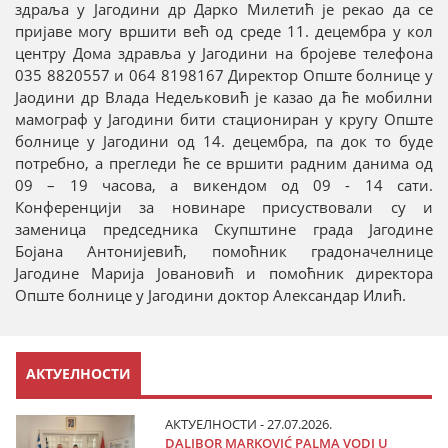
здраља у Јагодини др Дарко Милетић је рекао да се
пријаве могу вршити већ од среде 11. децембра у кол
центру Дома здравља у Јагодини на бројеве телефона
035 8820557 и 064 8198167 Директор Опште болнице у
Јаодини др Влада Недељковић је казао да ће мобилни
мамограф у Јагодини бити стациониран у кругу Опште
болнице у Јагодини од 14. децембра, па док то буде
потребно, а прегледи ће се вршити радним данима од
09 – 19 часова, а викендом од 09 - 14 сати.
Конференцији за новинаре присуствовали су и
заменица председника Скупштине града Јагодине
Бојана Антонијевић, помоћник градоначелнице
Јагодине Марија Јовановић и помоћник директора
Опште болнице у Јагодини доктор Александар Илић.
АКТУЕЛНОСТИ
АКТУЕЛНОСТИ - 27.07.2026.
DALIBOR MARKOVIĆ PALMA VODI U