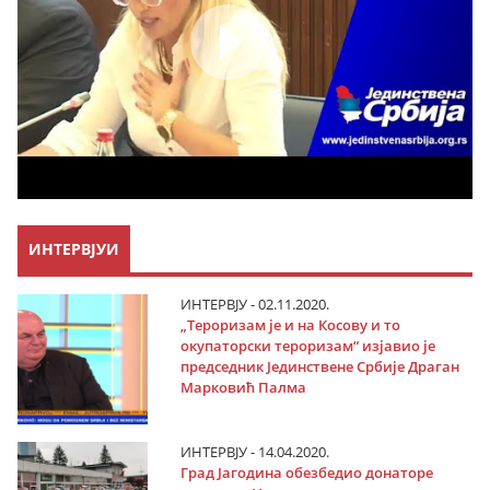
ИНТЕРВЈУИ
ИНТЕРВЈУ - 02.11.2020.
„Тероризам је и на Косову и то
окупаторски тероризам“ изјавио је
председник Јединствене Србије Драган
Марковић Палма
ИНТЕРВЈУ - 14.04.2020.
Град Јагодина обезбедио донаторе