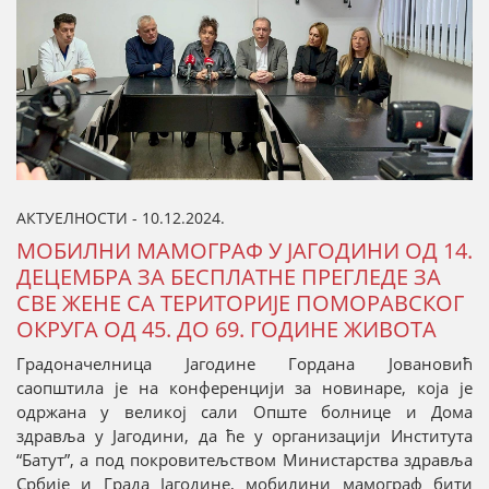
АКТУЕЛНОСТИ - 10.12.2024.
МОБИЛНИ МАМОГРАФ У ЈАГОДИНИ ОД 14.
ДЕЦЕМБРА ЗА БЕСПЛАТНЕ ПРЕГЛЕДЕ ЗА
СВЕ ЖЕНЕ СА ТЕРИТОРИЈЕ ПОМОРАВСКОГ
ОКРУГА ОД 45. ДО 69. ГОДИНЕ ЖИВОТА
Градоначелница Јагодине Гордана Јовановић
саопштила је на конференцији за новинаре, која је
одржана у великој сали Опште болнице и Дома
здравља у Јагодини, да ће у организацији Института
“Батут”, а под покровитељством Министарства здравља
Србије и Града Јагодине, мобилини мамограф бити