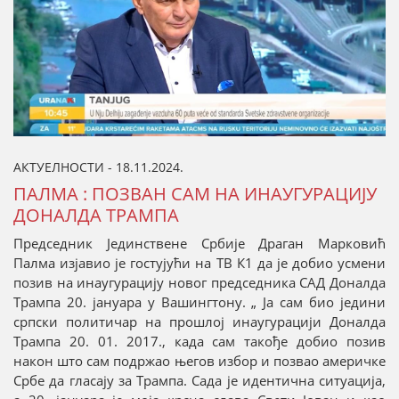
АКТУЕЛНОСТИ - 18.11.2024.
ПАЛМА : ПОЗВАН САМ НА ИНАУГУРАЦИЈУ
ДОНАЛДА ТРАМПА
Председник Јединствене Србије Драган Марковић
Палма изјавио је гостујући на ТВ К1 да је добио усмени
позив на инаугурацију новог председника САД Доналда
Трампа 20. јануара у Вашингтону. „ Ја сам био једини
српски политичар на прошлој инаугурацији Доналда
Трампа 20. 01. 2017., када сам такође добио позив
након што сам подржао његов избор и позвао америчке
Србе да гласају за Трампа. Сада је идентична ситуација,