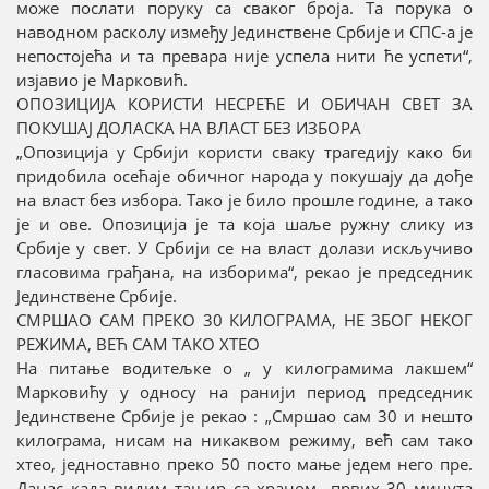
може послати поруку са сваког броја. Та порука о
наводном расколу између Јединствене Србије и СПС-а је
непостојећа и та превара није успела нити ће успети“,
изјавио је Марковић.
ОПОЗИЦИЈА КОРИСТИ НЕСРЕЋЕ И ОБИЧАН СВЕТ ЗА
ПОКУШАЈ ДОЛАСКА НА ВЛАСТ БЕЗ ИЗБОРА
„Опозиција у Србији користи сваку трагедију како би
придобила осећаје обичног народа у покушају да дође
на власт без избора. Тако је било прошле године, а тако
је и ове. Опозиција је та која шаље ружну слику из
Србије у свет. У Србији се на власт долази искључиво
гласовима грађана, на изборима“, рекао је председник
Јединствене Србије.
СМРШАО САМ ПРЕКО 30 КИЛОГРАМА, НЕ ЗБОГ НЕКОГ
РЕЖИМА, ВЕЋ САМ ТАКО ХТЕО
На питање водитељке о „ у килограмима лакшем“
Марковићу у односу на ранији период председник
Јединствене Србије је рекао : „Смршао сам 30 и нешто
килограма, нисам на никаквом режиму, већ сам тако
хтео, једноставно преко 50 посто мање једем него пре.
Данас када видим тањир са храном „првих 30 минута