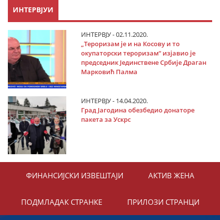
ИНТЕРВЈУИ
ИНТЕРВЈУ - 02.11.2020.
„Тероризам је и на Косову и то
окупаторски тероризам“ изјавио је
председник Јединствене Србије Драган
Марковић Палма
ИНТЕРВЈУ - 14.04.2020.
Град Јагодина обезбедио донаторе
пакета за Ускрс
ФИНАНСИЈСКИ ИЗВЕШТАЈИ
АКТИВ ЖЕНА
ПОДМЛАДАК СТРАНКЕ
ПРИЛОЗИ СТРАНЦИ