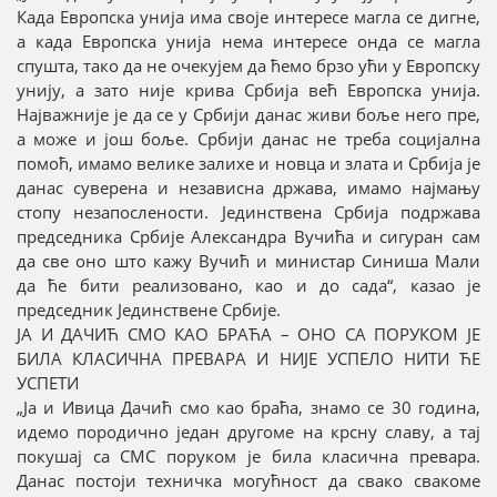
Када Европска унија има своје интересе магла се дигне,
а када Европска унија нема интересе онда се магла
спушта, тако да не очекујем да ћемо брзо ући у Европску
унију, а зато није крива Србија већ Европска унија.
Најважније је да се у Србији данас живи боље него пре,
а може и још боље. Србији данас не треба социјална
помоћ, имамо велике залихе и новца и злата и Србија је
данас суверена и независна држава, имамо најмању
стопу незапослености. Јединствена Србија подржава
председника Србије Александра Вучића и сигуран сам
да све оно што кажу Вучић и министар Синиша Мали
да ће бити реализовано, као и до сада“, казао је
председник Јединствене Србије.
ЈА И ДАЧИЋ СМО КАО БРАЋА – ОНО СА ПОРУКОМ ЈЕ
БИЛА КЛАСИЧНА ПРЕВАРА И НИЈЕ УСПЕЛО НИТИ ЋЕ
УСПЕТИ
„Ја и Ивица Дачић смо као браћа, знамо се 30 година,
идемо породично један другоме на крсну славу, а тај
покушај са СМС поруком је била класична превара.
Данас постоји техничка могућност да свако свакоме