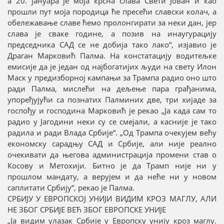
а 20. јануара је моја крсна слава Свети Јован и као
прошли пут моја породица ће пресећи славски колач, а
обележавање славе ћемо пролонгирати за неки дан, јер
слава је сваке године, а позив на инаугурацију
председника САД се не добија тако лако“, изјавио је
Драган Марковић Палма. На констатацију водитељке
емисије да је један од најбогатијих људи на свету Илон
Маск у предизборној кампањи за Трампа радио оно што
ради Палма, мислећи на дељење пара грађанима,
упоређујући са познатих Палминих две, три хијаде за
госпођу и господина Марковић је рекао „Ја када сам то
радио у Јагодини неки су се смејали, а касније је тако
радила и ради Влада Србије“. „Од Трампа очекујем већу
економску сарадњу САД и Србије, али није реално
очекивати да његова администрација промени став о
Косову и Метохији. Битно је да Трамп није ни у
прошлом мандату, а верујем и да неће ни у новом
саплитати Србију“, рекао је Палма.
СРБИЈУ У ЕВРОПСКОЈ УНИЈИ ВИДИМ КРОЗ МАГЛУ, АЛИ
НЕ ЗБОГ СРБИЈЕ ВЕЋ ЗБОГ ЕВРОПСКЕ УНИЈЕ
„Ја видим улазак Србије у Европску унију кроз маглу.