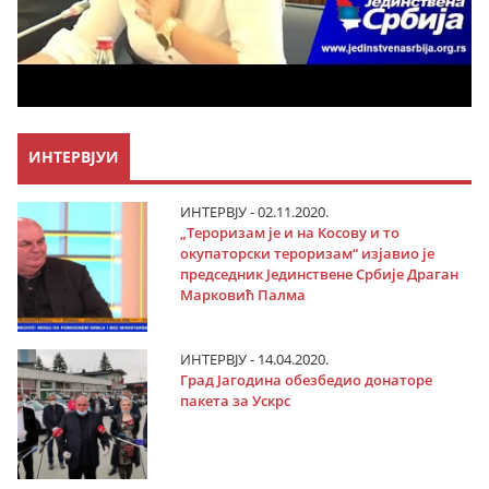
ИНТЕРВЈУИ
ИНТЕРВЈУ - 02.11.2020.
„Тероризам је и на Косову и то
окупаторски тероризам“ изјавио је
председник Јединствене Србије Драган
Марковић Палма
ИНТЕРВЈУ - 14.04.2020.
Град Јагодина обезбедио донаторе
пакета за Ускрс