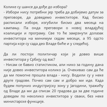
Колике су шансе да дође до избора?
- Избори нису потребни јер треба да добијемо датум за
преговоре, да доведемо инвеститоре. Кад бисмо
расписали изборе, изгубили бисмо два месеца на
кампању. Па онда преговори о новој владајућој
коалицији и програму. Све то ће замрзнути долазак
инвеститора на минимум седам месеци, а 95 одсто
партија које су сада део Владе биће и у следећој.
Да ли постоји политичар који је довео више
инвеститора у Србију од вас?
- Нисам се бавио статистиком, али нико за годину дана
није довео инвеститора колико ја. Очекивао сам да ће
да ми помогне прошла влада - нису. Водили су у неке
друге градове. Почео сам сам и добро ми иде. Када
будем попунио индустријску зону у Јагодини, тражићу
од Владе да ми да списак 20 градова да за две године
доведем по неколико инвеститора у сваки, без неке
министарске функције.