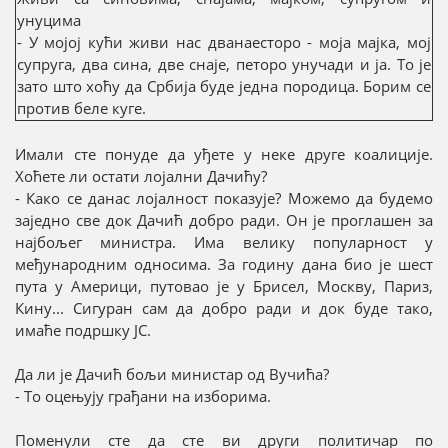
унуцима
- У мојој кући живи нас дванаесторо - моја мајка, мој
супруга, два сина, две снаје, петоро унучади и ја. То је
зато што хоћу да Србија буде једна породица. Борим се
против беле куге.
Имали сте понуде да уђете у неке друге коалиције.
Хоћете ли остати лојални Дачићу?
- Како се данас лојалност показује? Можемо да будемо
заједно све док Дачић добро ради. Он је проглашен за
најбољег министра. Има велику популарност у
међународним односима. За годину дана био је шест
пута у Америци, путовао је у Брисел, Москву, Париз,
Кину... Сигуран сам да добро ради и док буде тако,
имаће подршку ЈС.
Да ли је Дачић бољи министар од Вучића?
- То оцењују грађани на изборима.
Поменули сте да сте ви други политичар по