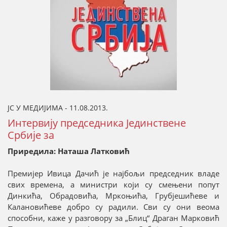
ЈС У МЕДИЈИМА - 11.08.2013.
Интервију председника Јединствене
Србије за
Приредила: Наташа Латковић
Премијер Ивица Дачић је најбољи председник владе
свих времена, а министри који су смењени попут
Динкића, Обрадовића, Мркоњића, Грубјешићеве и
Калановићеве добро су радили. Сви су они веома
способни, каже у разговору за „Блиц“ Драган Марковић