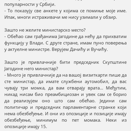
популарности у Србији.
- То показују све анкете у којима се помиње моје име.
Ипак, многи истраживачи ме нису узимали у обзир.
Зашто не желите министарско место?
- Обећао сам грађанима Јагодине да нећу да прихватим
функцију у Влади. С друге стране, имам пуно поверења
у актуелне министре. Верујем Дачићу и Вучићу.
Зашто је привлачније бити председник Скупштине
Јагодине него министар?
- Много је привлачније да на вашој визиткарти пише да
сте министар, да имате службени аутомобил, да вас
чувају три момка, да вам отварају врата... Међутим,
никад нисам био преамбициозан и увек сам се борио
да реализујем оно што сам обећао. Једини сам
политичар и председник парламентарне странке који
нема обезбеђење. И они из опозиције и позиције имају
обезбеђење, минимум по пет момака. Неки из
опозиције имају 15.