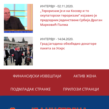
ИНТЕРВЈУ - 02.11.2020.
„Тероризам је и на Косову и то
окупаторски тероризам“ изјавио је
председник Јединствене Србије Драган
Марковић Палма
ИНТЕРВЈУ - 14.04.2020.
Град Јагодина обезбедио донаторе
пакета за Ускрс
ФИНАНСИЈСКИ ИЗВЕШТАЈИ
АКТИВ ЖЕНА
ПОДМЛАДАК СТРАНКЕ
ПРИЛОЗИ СТРАНЦИ