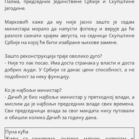
Палма, председник Јединствене Србије и Скупштине
Јагодине.
Марковић каже да му није јасно зашто је седам
министара морало да напусти фотељу и верује да ће
разлоге сазнати крајем августа, на седници Скупштине
Србије на којој ће бити изабране њихове замене.
Зашто реконструкција траје оволико дуго?
- Није то лак посао. Има доста странака у власти и доста
добрих људи. У Србији се данас цени способност, а не
подобност за неку функцију.
Ко је најбољи министар?
- Дачић је био најбољи министар у претходној влади, а
мислим да је најбољи председник владе свих времена.
Сви председници влада за свог мандата нису путовали
и обишли колико Дачић за годину дана.
Пуна кућа
Живи са синовима, снајама, мајком, супругом и