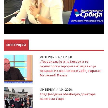
ИНТЕРВЈУИ
ИНТЕРВЈУ - 02.11.2020.
„Тероризам је и на Косову и то
окупаторски тероризам“ изјавио је
председник Јединствене Србије Драган
Марковић Палма
ИНТЕРВЈУ - 14.04.2020.
Град Јагодина обезбедио донаторе
пакета за Ускрс