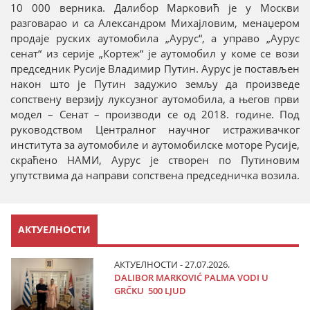
10 000 верника. Далибор Марковић је у Москви
разговарао и са Александром Михајловим, менаџером
продаје руских аутомобила „Аурус“, а управо „Аурус
сенат“ из серије „Кортеж“ је аутомобил у коме се вози
председник Русије Владимир Путин. Аурус је постављен
након што је Путин задужио земљу да произведе
сопствену верзију луксузног аутомобила, а његов први
модел – Сенат – производи се од 2018. године. Под
руководством Централног научног истраживачког
института за аутомобиле и аутомобилске моторе Русије,
скраћено НАМИ, Аурус је створен по Путиновим
упутствима да направи сопствена председничка возила.
АКТУЕЛНОСТИ
АКТУЕЛНОСТИ - 27.07.2026.
DALIBOR MARKOVIĆ PALMA VODI U
GRČKU 500 LJUD