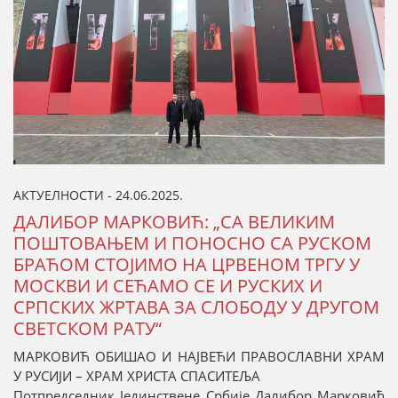
АКТУЕЛНОСТИ - 24.06.2025.
ДАЛИБОР МАРКОВИЋ: „СА ВЕЛИКИМ
ПОШТОВАЊЕМ И ПОНОСНО СА РУСКОМ
БРАЋОМ СТОЈИМО НА ЦРВЕНОМ ТРГУ У
МОСКВИ И СЕЋАМО СЕ И РУСКИХ И
СРПСКИХ ЖРТАВА ЗА СЛОБОДУ У ДРУГОМ
СВЕТСКОМ РАТУ“
МАРКОВИЋ ОБИШАО И НАЈВЕЋИ ПРАВОСЛАВНИ ХРАМ
У РУСИЈИ – ХРАМ ХРИСТА СПАСИТЕЉА
Потпредседник Јединствене Србије Далибор Марковић