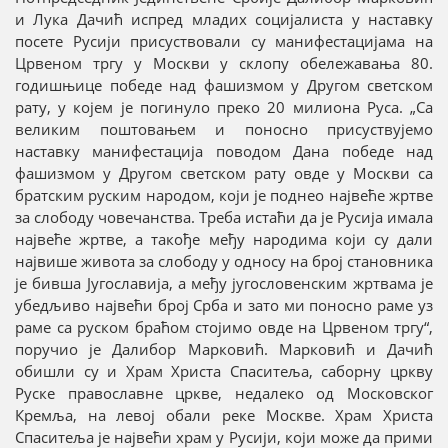
и Лука Дачић испред младих социјалиста у наставку
посете Русији присуствовали су манифестацијама на
Црвеном тргу у Москви у склопу обележавања 80.
годишњице победе над фашизмом у Другом светском
рату, у којем је погинуло преко 20 милиона Руса. „Са
великим поштовањем и поносно присуствујемо
наставку манифестација поводом Дана победе над
фашизмом у Другом светском рату овде у Москви са
братским руским народом, који је поднео највеће жртве
за слободу човечанства. Треба истаћи да је Русија имала
највеће жртве, а такође међу народима који су дали
највише живота за слободу у односу на број становника
је бивша Југославија, а међу југословенским жртвама је
убедљиво највећи број Срба и зато ми поносно раме уз
раме са руском браћом стојимо овде на Црвеном тргу“,
поручио је Далибор Марковић. Марковић и Дачић
обишли су и Храм Христа Спаситеља, саборну цркву
Руске православне цркве, недалеко од Московског
Кремља, на левој обали реке Москве. Храм Христа
Спаситеља је највећи храм у Русији, који може да прими