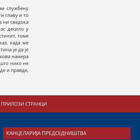
ам службену
ти главу и то
ма ни сведока
ас десило у
истинит, томе
каз, када ме
ина је да је
ихова намера
 што нико не
оде и правде,
ПРИЛОЗИ СТРАНЦИ
КАНЦЕЛАРИЈА ПРЕДСЕДНИШТВА