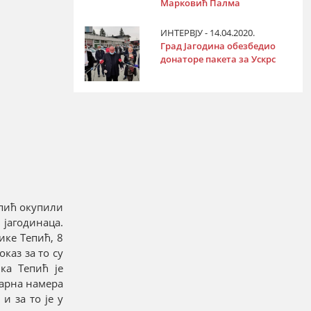
Марковић Палма
ИНТЕРВЈУ - 14.04.2020.
Град Јагодина обезбедио
донаторе пакета за Ускрс
епић окупили
 јагодинаца.
ике Тепић, 8
каз за то су
ка Тепић је
варна намера
и за то је у