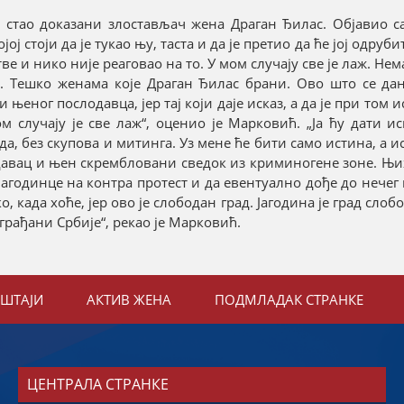
а стао доказани злостављач жена Драган Ђилас. Објавио с
ј стоји да је тукао њу, таста и да је претио да ће јој одруби
ве и нико није реаговао на то. У мом случају све је лаж. Не
. Тешко женама које Драган Ђилас брани. Ово што се дан
њеног послодавца, јер тај који даје исказ, а да је при том 
 случају је све лаж“, оценио је Марковић. „Ја ћу дати ис
, без скупова и митинга. Уз мене ће бити само истина, а ист
давац и њен скрембловани сведок из криминогене зоне. Њ
јагодинце на контра протест и да евентуално дође до нечег
, када хоће, јер ово је слободан град. Јагодина је град слоб
грађани Србије“, рекао је Марковић.
ЕШТАЈИ
АКТИВ ЖЕНА
ПОДМЛАДАК СТРАНКЕ
ЦЕНТРАЛА СТРАНКЕ