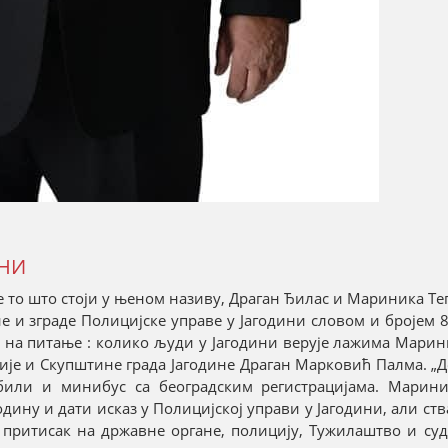
АНИ
ије то што стоји у њеном називу, Драган Ђилас и Мариника Т
не и зграде Полицијске управе у Јагодини словом и бројем 8
ор на питање : колико људи у Јагодини верује лажима Марин
бије и Скупштине града Јагодине Драган Марковић Палма. „До
били и минибус са београдским регистрацијама. Марини
одину и дати исказ у Полицијској управи у Јагодини, али ст
притисак на државне органе, полицију, Тужилаштво и суд 