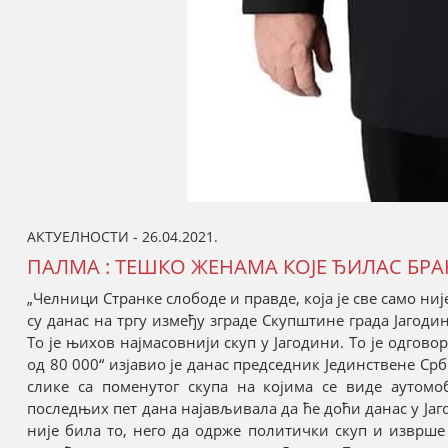
АКТУЕЛНОСТИ - 26.04.2021.
ПАЛМА : ТЕШКО ЖЕНАМА КОЈЕ ЂИЛАС БР
„Челници Странке слободе и правде, која је све само н
су данас на тргу између зграде Скупштине града Јагоди
То је њихов најмасовнији скуп у Јагодини. То је одгов
од 80 000“ изјавио је данас председник Јединствене Ср
слике са поменутог скупа на којима се виде аутомо
последњих пет дана најављивала да ће доћи данас у Јаг
није била то, него да одрже политички скуп и изврше 