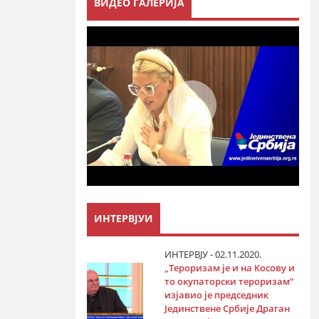
ВИДЕО ГАЛЕРИЈА
ИНТЕРВЈУИ
ИНТЕРВЈУ - 02.11.2020.
„Тероризам је и на Косову и
то окупаторски тероризам“
изјавио је председник
Јединствене Србије Драган