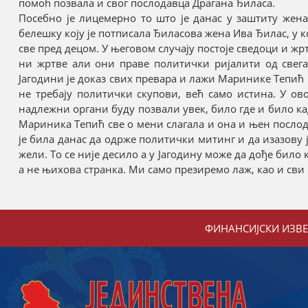
помоћ позвала и свог послодавца Драгана Ђиласа.
Посебно је лицемерно то што је данас у заштиту жен
белешку коју је потписала Ђиласова жена Ива Ђилас, у којо
све пред децом. У његовом случају постоје сведоци и жрт
ни жртве али они праве политички ријалити од свега
Јагодини је доказ свих превара и лажи Маринике Тепић и 
не требају политички скупови, већ само истина. У овом
надлежни органи буду позвали увек, било где и било када
Мариника Тепић све о мени слагала и она и њен посло
је била данас да одрже политички митинг и да изазову 
жели. То се није десило а у Јагодину може да дође било ко
а не њихова странка. Ми само презиремо лаж, као и сви 
ФИНАНСИЈСКИ ИЗВ