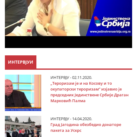
ИНТЕРВЈУИ
ИНТЕРВЈУ - 02.11.2020.
„Тероризам је и на Косову и то
окупаторски тероризам“ изјавио је
председник Јединствене Србије Драган
Марковић Палма
ИНТЕРВЈУ - 14.04.2020.
Град Јагодина обезбедио донаторе
пакета за Ускрс