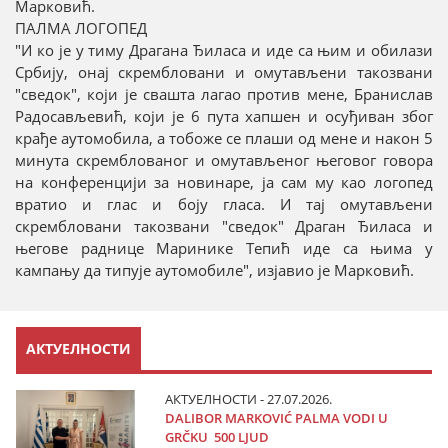
Марковић.
ПАЛМА ЛОГОПЕД
"И ко је у тиму Драгана Ђиласа и иде са њим и обилази
Србију, онај скрембловани и омутављени такозвани
"сведок", који је свашта лагао против мене, Бранислав
Радосављевић, који је 6 пута хапшен и осуђиван због
крађе аутомобила, а тобоже се плаши од мене и након 5
минута скремблованог и омутављеног његовог говора
на конференцији за новинаре, ја сам му као логопед
вратио и глас и боју гласа. И тај омутављени
скрембловани такозвани "сведок" Драган Ђиласа и
његове раднице Маринике Тепић иде са њима у
кампању да типује аутомобиле", изјавио је Марковић.
АКТУЕЛНОСТИ
АКТУЕЛНОСТИ - 27.07.2026.
DALIBOR MARKOVIĆ PALMA VODI U
GRČKU 500 LJUD