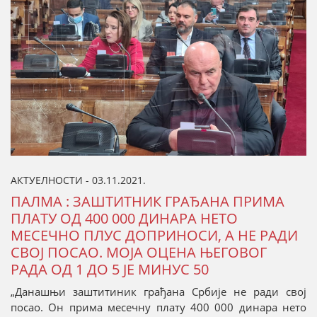
АКТУЕЛНОСТИ - 03.11.2021.
ПАЛМА : ЗАШТИТНИК ГРАЂАНА ПРИМА
ПЛАТУ ОД 400 000 ДИНАРА НЕТО
МЕСЕЧНО ПЛУС ДОПРИНОСИ, А НЕ РАДИ
СВОЈ ПОСАО. МОЈА ОЦЕНА ЊЕГОВОГ
РАДА ОД 1 ДО 5 ЈЕ МИНУС 50
„Данашњи заштитиник грађана Србије не ради свој
посао. Он прима месечну плату 400 000 динара нето