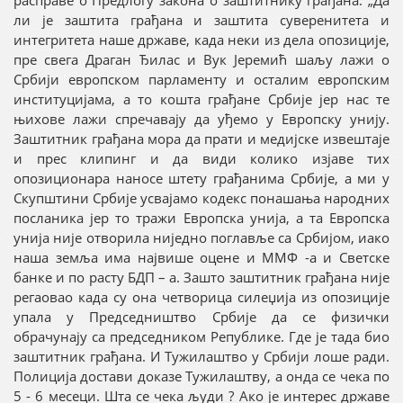
ли је заштита грађана и заштита суверенитета и
интегритета наше државе, када неки из дела опозиције,
пре свега Драган Ђилас и Вук Јеремић шаљу лажи о
Србији европском парламенту и осталим европским
институцијама, а то кошта грађане Србије јер нас те
њихове лажи спречавају да уђемо у Европску унију.
Заштитник грађана мора да прати и медијске извештаје
и прес клипинг и да види колико изјаве тих
опозиционара наносе штету грађанима Србије, а ми у
Скупштини Србије усвајамо кодекс понашања народних
посланика јер то тражи Европска унија, а та Европска
унија није отворила ниједно поглавље са Србијом, иако
наша земља има највише оцене и ММФ -а и Светске
банке и по расту БДП – а. Зашто заштитник грађана није
регаовао када су она четворица силеџија из опозиције
упала у Председништво Србије да се физички
обрачунају са председником Републике. Где је тада био
заштитник грађана. И Тужилаштво у Србији лоше ради.
Полиција достави доказе Тужилаштву, а онда се чека по
5 - 6 месеци. Шта се чека људи ? Ако је интерес државе