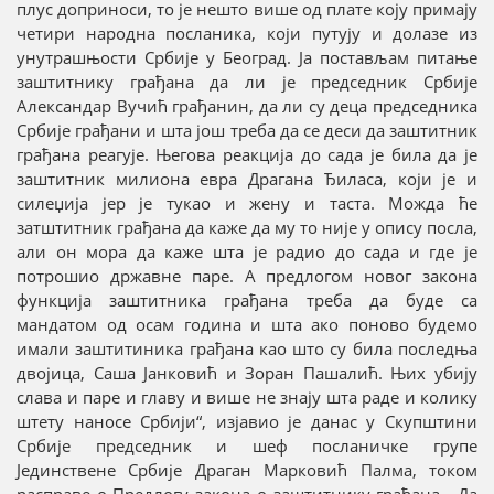
плус доприноси, то је нешто више од плате коју примају
четири народна посланика, који путују и долазе из
унутрашњости Србије у Београд. Ја постављам питање
заштитнику грађана да ли је председник Србије
Александар Вучић грађанин, да ли су деца председника
Србије грађани и шта још треба да се деси да заштитник
грађана реагује. Његова реакција до сада је била да је
заштитник милиона евра Драгана Ђиласа, који је и
силеџија јер је тукао и жену и таста. Можда ће
затштитник грађана да каже да му то није у опису посла,
али он мора да каже шта је радио до сада и где је
потрошио државне паре. А предлогом новог закона
функција заштитника грађана треба да буде са
мандатом од осам година и шта ако поново будемо
имали заштитиника грађана као што су била последња
двојица, Саша Јанковић и Зоран Пашалић. Њих убију
слава и паре и главу и више не знају шта раде и колику
штету наносе Србији“, изјавио је данас у Скупштини
Србије председник и шеф посланичке групе
Јединствене Србије Драган Марковић Палма, током
расправе о Предлогу закона о заштитнику грађана. „Да