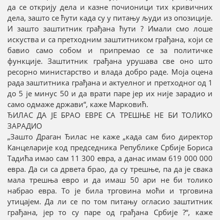
да се открију дела и казне почионици тих кривичних
дела, зашто се ћути када су у питању људи из опозиције.
И зашто заштитник грађана ћути ? Имали смо лоше
искуства и са претходним заштитником грађана, који се
бавио само собом и припремао се за политичке
функције. Заштитник грађана урушава све оно што
ресорно министарство и влада добро раде. Моја оцена
рада заштитника грађана и актуелног и претходног од 1
до 5 је минус 50 и да врати паре јер их није зарадио и
само одмаже држави“, каже Марковић.
ЂИЛАС ДА ЈЕ БРАО ЕВРЕ СА ТРЕШЊЕ НЕ БИ ТОЛИКО
ЗАРАДИО
„Зашто Драган Ђилас не каже „када сам био директор
Канцеларије код председника Републике Србије Бориса
Тадића имао сам 11 300 евра, а данас имам 619 000 000
евра. Да си са дрвета брао, да су трешње, па да је свака
мала трешња евро и да имаш 50 ари не би толико
набрао евра. То је била трговина моћи и трговина
утицајем. Да ли се по том питању огласио заштитник
грађана, јер то су паре од грађана Србије ?“, каже