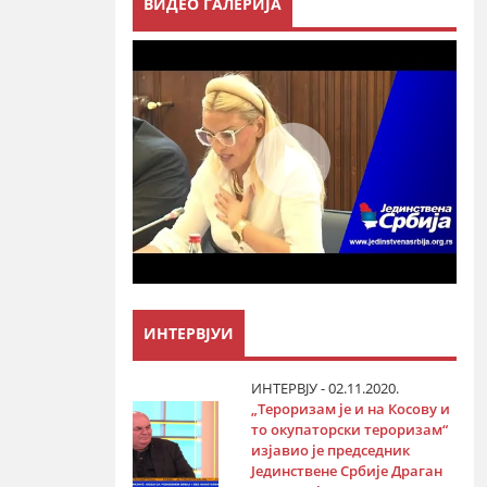
ВИДЕО ГАЛЕРИЈА
ИНТЕРВЈУИ
ИНТЕРВЈУ - 02.11.2020.
„Тероризам је и на Косову и
то окупаторски тероризам“
изјавио је председник
Јединствене Србије Драган