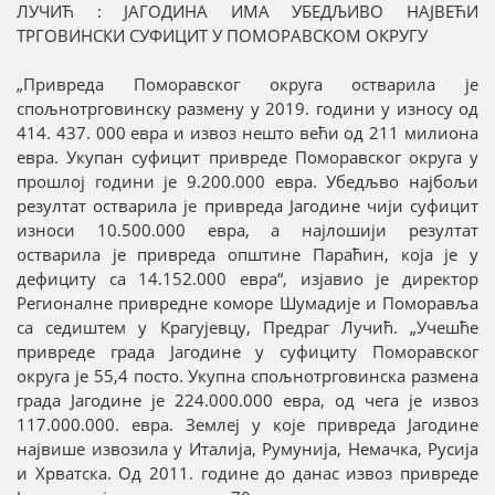
ЛУЧИЋ : ЈАГОДИНА ИМА УБЕДЉИВО НАЈВЕЋИ
ТРГОВИНСКИ СУФИЦИТ У ПОМОРАВСКОМ ОКРУГУ
„Привреда Поморавског округа остварила је
спољнотрговинску размену у 2019. години у износу од
414. 437. 000 евра и извоз нешто већи од 211 милиона
евра. Укупан суфицит привреде Поморавског округа у
прошлој години је 9.200.000 евра. Убедљво најбољи
резултат остварила је привреда Јагодине чији суфицит
износи 10.500.000 евра, а најлошији резултат
остварила је привреда општине Параћин, која је у
дефициту са 14.152.000 евра“, изјавио је директор
Регионалне привредне коморе Шумадије и Поморавља
са седиштем у Крагујевцу, Предраг Лучић. „Учешће
привреде града Јагодине у суфициту Поморавског
округа је 55,4 посто. Укупна спољнотрговинска размена
града Јагодине је 224.000.000 евра, од чега је извоз
117.000.000. евра. Землеј у које привреда Јагодине
највише извозила у Италија, Румунија, Немачка, Русија
и Хрватска. Од 2011. године до данас извоз привреде