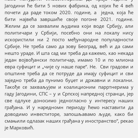
Јагодини ће бити 5 нових фабрика, од којих ће 4 већ
почети да раде током 2020. године, а једна, која ће
бити највећа завршиће своје погоне 2021. године.
Желим да се захвалим људима који воде Србију, али
политичари у Србији, посебно они на локалу нису
искористили ни 2 посто међународне популарности
Србије. Не треба само да зову Београд, већ и да сами
нешто ураде. И шта сад ми треба да кажемо, као некада
један војвођански политичар, имамо 10 и по млиона
евра суфицит и „чије су наше паре“. Не. Сви градови и
општине треба да се потруде да имају суфицит и сви
заједно треба да пунимо буџет и државни и локални.
Такође се захваљујем и коалиционим парртнерима у
гаду Јагодини, СПС – у и Српској напредној странци, јер
све одлуке доносимо једногласно у интересу наших
грађана. И у наредномн периоду ћемо наставити да
доводимо инвеститоре, запошљавамо људе, како би
смањили одлазак наших грађана у иностранство“, рекао
је Марковић.