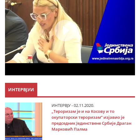
ИНТЕРВЈУИ
ИНТЕРВЈУ - 02.11.2020.
„Тероризам је и на Косову и то
окупаторски тероризам“ изјавио је
председник Јединствене Србије Драган
Марковић Палма