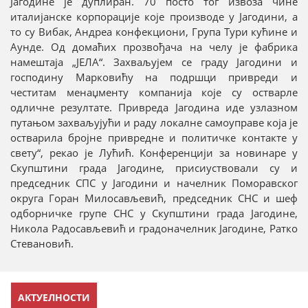
Јагодине је дуплиран. 70 посто тог извоза чине
италијанске корпорације које производе у Јагодини, а
то су Вибак, Андреа конфекциони, Група Тури кућине и
Аунде. Од домаћих прозвођача на челу је фабрика
намештаја „ЈЕЛА“. Захваљујем се граду Јагодини и
господину Марковићу на подршци привреди и
честитам менаџменту компанија које су остварле
одличне резултате. Привреда Јагодина иде узлазном
путањом захваљујући и раду локалне самоуправе која је
остварила бројне привредне и политичке контакте у
свету“, рекао је Лућић. Конференцији за новинаре у
Скупштини града Јагодине, присиуствовали су и
председник СПС у Јагодини и начелник Поморавског
округа Горан Милосављевић, председник СНС и шеф
одборничке групе СНС у Скупштини града Јагодине,
Никола Радосављевић и градоначелник Јагодине, Ратко
Стевановић.
АКТУЕЛНОСТИ