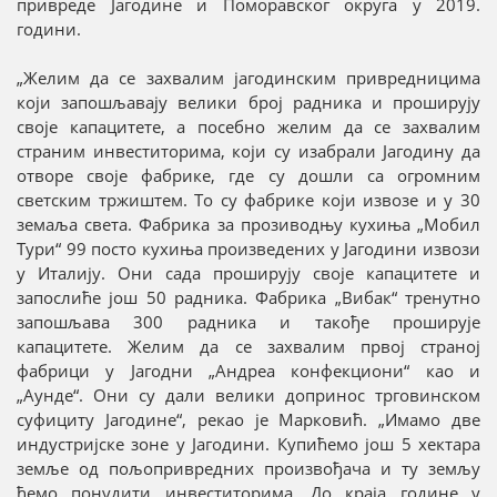
привреде Јагодине и Поморавског округа у 2019.
години.
„Желим да се захвалим јагодинским привредницима
који запошљавају велики број радника и проширују
своје капацитете, а посебно желим да се захвалим
страним инвеститорима, који су изабрали Јагодину да
отворе своје фабрике, где су дошли са огромним
светским тржиштем. То су фабрике који извозе и у 30
земаља света. Фабрика за прозиводњу кухиња „Мобил
Тури“ 99 посто кухиња произведених у Јагодини извози
у Италију. Они сада проширују своје капацитете и
запослиће још 50 радника. Фабрика „Вибак“ тренутно
запошљава 300 радника и такође проширује
капацитете. Желим да се захвалим првој страној
фабрици у Јагодни „Андреа конфекциони“ као и
„Аунде“. Они су дали велики допринос трговинском
суфициту Јагодине“, рекао је Марковић. „Имамо две
индустријске зоне у Јагодини. Купићемо још 5 хектара
земље од пољопривредних произвођача и ту земљу
ћемо понудити инвеститорима. До краја године у