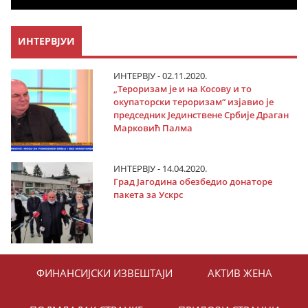
ИНТЕРВЈУИ
ИНТЕРВЈУ - 02.11.2020.
„Тероризам је и на Косову и то
окупаторски тероризам“ изјавио је
председник Јединствене Србије Драган
Марковић Палма
ИНТЕРВЈУ - 14.04.2020.
Град Јагодина обезбедио донаторе
пакета за Ускрс
ФИНАНСИЈСКИ ИЗВЕШТАЈИ
АКТИВ ЖЕНА