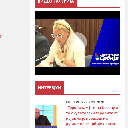
ВИДЕО ГАЛЕРИЈА
е
ИНТЕРВЈУИ
ИНТЕРВЈУ - 02.11.2020.
„Тероризам је и на Косову и
то окупаторски тероризам“
изјавио је председник
Јединствене Србије Драган