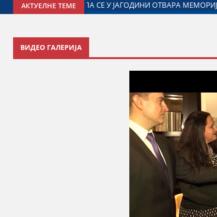
АН МАРКОВИЋ ПАЛМА
МИНИСТАР ЂОРЂЕ МИЛИЋЕВИЋ У 
АКТУЕЛНЕ ТЕМЕ
ВИДЕО ГАЛЕРИЈА