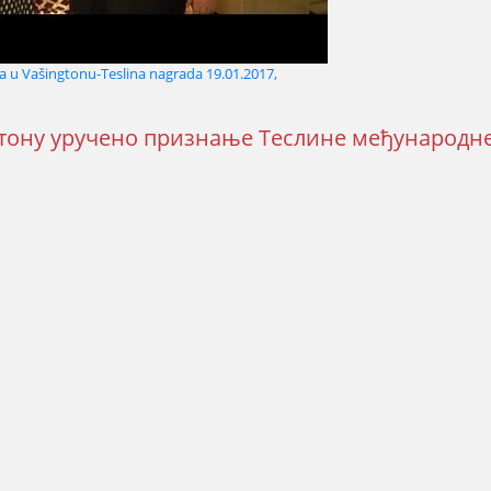
 u Vašingtonu-Teslina nagrada 19.01.2017,
гтону уручено признање Теслине међународн